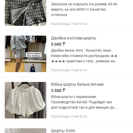
Заказала не подошло.На размер 44-46
мерить на юге.4000 тг.Качество
отличное
Караганда, 5 августа
Двойка костюм шорты
5 000 ₸
Двойка весна лето . Качество люкс .
Ниже себе стоимости распродажа 🔥🔥
🔥🔥🔥🔥 приятная к телу , резинка на
поясе тянется . Верх оверсайз 💎
Караганда, 4 августа
Юбка-шорты белые летние
3 500 ₸
Юбка-шорты с карманами.
Производство Китай. Подойдет как
для подростков так и для женщин до
40 лет. Новый.
Караганда, 4 августа
Шорты Ostin