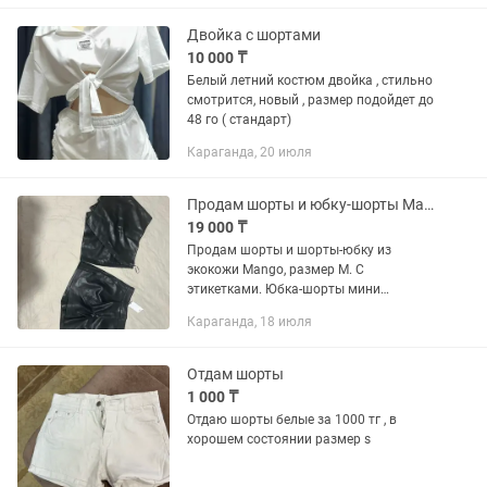
Двойка с шортами
10 000 ₸
Белый летний костюм двойка , стильно
смотрится, новый , размер подойдет до
48 го ( стандарт)
Караганда, 20 июля
Продам шорты и юбку-шорты Mango
19 000 ₸
Продам шорты и шорты-юбку из
экокожи Mango, размер М. С
этикетками. Юбка-шорты мини
прямого кроя выполнена из
Караганда, 18 июля
искусственной кожи. Модель на запахе
со средней посадкой застегивается
сбоку на молнию....
Отдам шорты
1 000 ₸
Отдаю шорты белые за 1000 тг , в
хорошем состоянии размер s