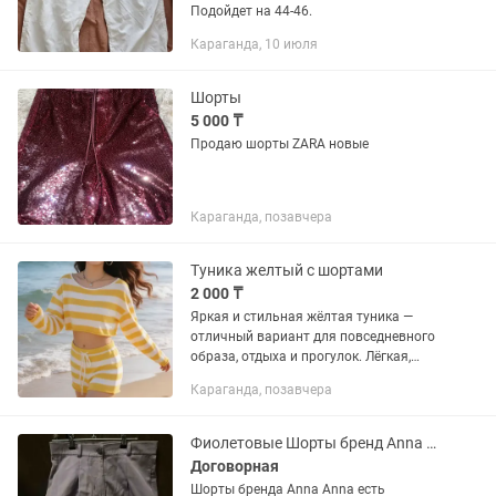
Подойдет на 44-46.
Караганда, 10 июля
Шорты
5 000 ₸
Продаю шорты ZARA новые
Караганда, позавчера
Туника желтый с шортами
2 000 ₸
Яркая и стильная жёлтая туника —
отличный вариант для повседневного
образа, отдыха и прогулок. Лёгкая,
комфортная и приятная к телу ткань
Караганда, позавчера
обеспечивает удобную посадку, а
свободный фасон красиво...
Фиолетовые Шорты бренд Anna Anna
Договорная
Шорты бренда Anna Anna есть