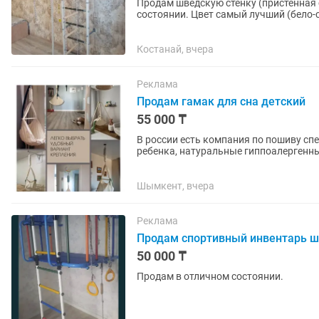
Продам шведскую стенку (пристенная
состоянии. Цвет самый лучший (бело-с
Производство Россия. Надёжный,...
Костанай, вчера
Реклама
Продам гамак для сна детский
55 000 ₸
В россии есть компания по пошиву сп
ребенка, натуральные гиппоалергенны
пользовались потому что дочь...
Шымкент, вчера
Реклама
Продам спортивный инвентарь ш
50 000 ₸
Продам в отличном состоянии.