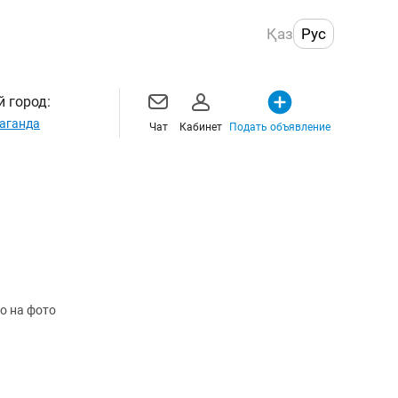
Қаз
Рус
 город:
аганда
Чат
Кабинет
Подать объявление
о на фото