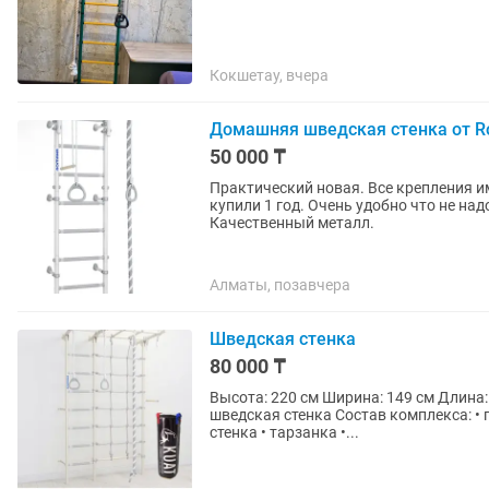
Кокшетау, вчера
Домашняя шведская стенка от 
50 000 ₸
Практический новая. Все крепления и
купили 1 год. Очень удобно что не над
Качественный металл.
Алматы, позавчера
Шведская стенка
80 000 ₸
Высота: 220 см Ширина: 149 см Длина:
шведская стенка Состав комплекса: • гимнастические кольца • канат • трапеция • шведская
стенка • тарзанка •...