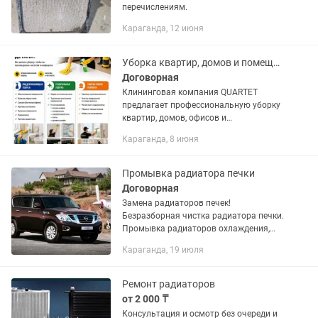
перечислениям.
Караганда, 12 июня
Уборка квартир, домов и помещений От 500 /м Караганда
Договорная
Клининговая компания QUARTET
предлагает профессиональную уборку
квартир, домов, офисов и
коммерческих помещений в Караганде.
Караганда, 8 июня
Выполняем: • Влажную уборку — от 500
тг/м2 • Генеральную уборку — от 950...
Промывка радиатора печки
Договорная
Замена радиаторов печек!
Безразборная чистка радиатора печки.
Промывка радиаторов охлаждения,
полная промывка системы
Караганда, 19 июля
охлаждения. Аппаратная замена
антифриза! Караганда Ермекова 104/1
Автосервис...
Ремонт радиаторов
от 2 000 ₸
Консультация и осмотр без очереди и