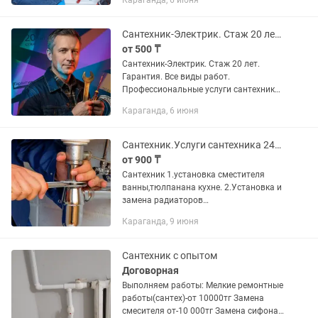
Караганда, 6 июня
радиаторов и стояков на новые
Монтаж системы канализации
замена...
Сантехник-Электрик. Стаж 20 лет. Гарантия. Все виды работ.
от 500 ₸
Сантехник-Электрик. Стаж 20 лет.
Гарантия. Все виды работ.
Профессиональные услуги сантехника
и электрика в Караганде. Выполняю
Караганда, 6 июня
работы любой сложности — от замены
шланга до полной разводки труб и...
Сантехник.Услуги сантехника 24/7
от 900 ₸
Сантехник 1.установка сместителя
ванны,тюлпанана кухне. 2.Установка и
замена радиаторов
чугунных,алюминевых,биметал
Караганда, 9 июня
3.Установка изамена счетчиков воды,
чистка фильтров 4.установка душ
кабин и...
Сантехник с опытом
Договорная
Выполняем работы: Мелкие ремонтные
работы(сантех)-от 10000тг Замена
смесителя от-10 000тг Замена сифона