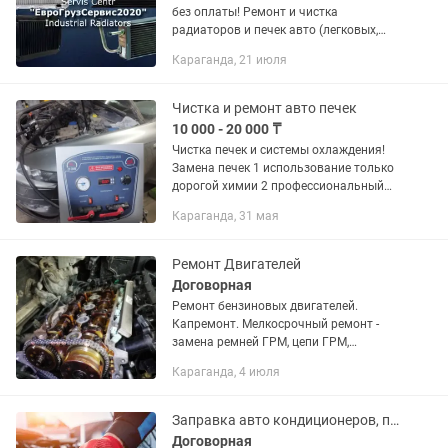
без оплаты! Ремонт и чистка
радиаторов и печек авто (легковых,
грузовых, тяжелой спецтехники,
Караганда, 21 июля
военной, авиационной техники, также
буровых машин). Замена...
Чистка и ремонт авто печек
10 000 - 20 000 ₸
Чистка печек и системы охлаждения!
Замена печек 1 использование только
дорогой химии 2 профессиональный
подход к каждому авто 3 стаж работы
Караганда, 31 мая
10 лет 4 замена и установка новых
радиаторов
Ремонт Двигателей
Договорная
Ремонт бензиновых двигателей.
Капремонт. Мелкосрочный ремонт -
замена ремней ГРМ, цепи ГРМ,
сальники клапанов, устранение
Караганда, 4 июля
расхода и течи масла и антифриза,
аппаратная замена антифриза , чистка
печек...
Заправка авто кондиционеров, промывка печек
Договорная