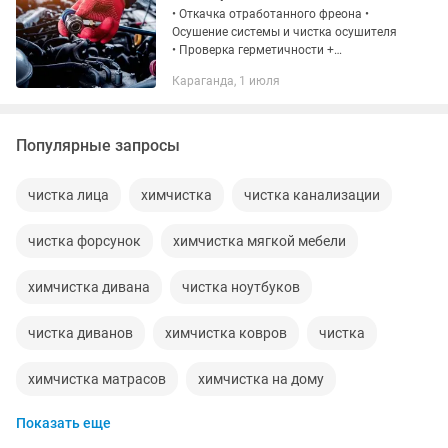
• Откачка отработанного фреона •
Осушение системы и чистка осушителя
• Проверка герметичности +
добавление красителя в систему •
Караганда, 1 июля
Опрессовка системы азотом •
Промывка системы от стружки •
Мойка...
Популярные запросы
чистка лица
химчистка
чистка канализации
чистка форсунок
химчистка мягкой мебели
химчистка дивана
чистка ноутбуков
чистка диванов
химчистка ковров
чистка
химчистка матрасов
химчистка на дому
Показать еще
ремонт чистка
прочистка
чистка вентиляции