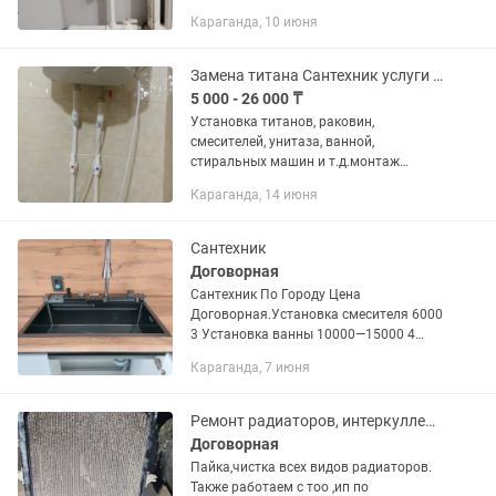
10 000тг Замена змеевика-от 15 000тг
Караганда, 10 июня
Замена труб хол.гор. воды-от 15 000тг
Замена...
Замена титана Сантехник услуги сантехника
5 000 - 26 000 ₸
Установка титанов, раковин,
смесителей, унитаза, ванной,
стиральных машин и т.д.монтаж
демонтаж радиаторов системы
Караганда, 14 июня
отопления. Чистка, ревизия титанов
Сантехник
Договорная
Сантехник По Городу Цена
Договорная.Установка смесителя 6000
3 Установка ванны 10000—15000 4
Установка унитаза 8000 5 Установка
Караганда, 7 июня
тюльпана 8000 6 Установка титана
10000-15000 7 Установка...
Ремонт радиаторов, интеркуллеров,печек и т.д. пайка всех металлов. Аргон.
Договорная
Пайка,чистка всех видов радиаторов.
Также работаем с тоо ,ип по