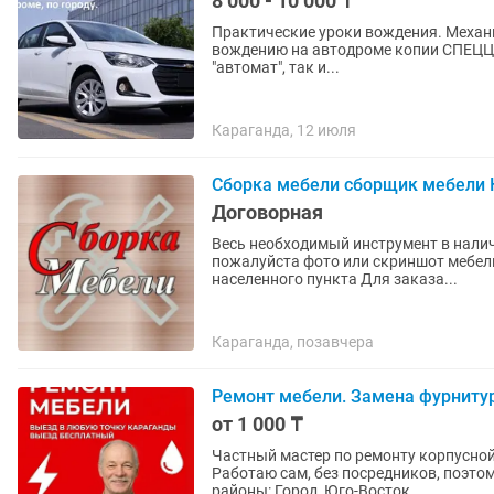
8 000 - 10 000 ₸
Практические уроки вождения. Механ
вождению на автодроме копии СПЕЦЦ
"автомат", так и...
Караганда, 12 июля
Сборка мебели сборщик мебели 
Договорная
Весь необходимый инструмент в наличии! Для определения стоимости услуги о
пожалуйста фото или скриншот мебели
населенного пункта Для заказа...
Караганда, позавчера
Ремонт мебели. Замена фурнитур
от 1 000 ₸
Частный мастер по ремонту корпусной 
Работаю сам, без посредников, поэто
районы: Город, Юго-Восток,...