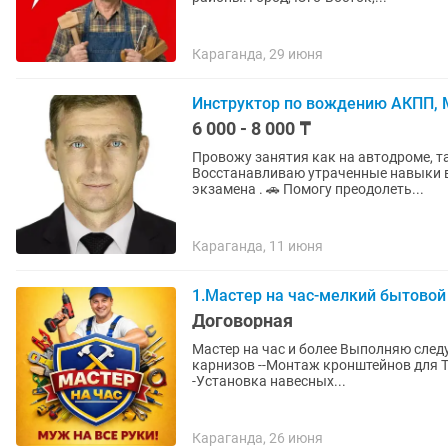
Караганда, 29 июня
Инструктор по вождению АКПП,
6 000 - 8 000 ₸
Провожу занятия как на автодроме, так и в городе. 🚗 Обучени
Восстанавливаю утраченные навыки вождения. 🚗 Подготовка к п
экзамена . 🚗 Помогу преодолеть...
Караганда, 11 июня
1.Мастер на час-мелкий бытовой
Договорная
Мастер на час и более Выполняю следующие работы: МЕЛKИЙ Б
карнизов --Монтаж кронштейнов для Т
-Установка навесных...
Караганда, 26 июня