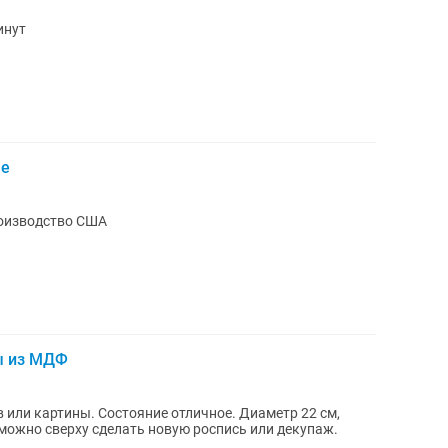
инут
le
роизводство США
ы из МДФ
в или картины. Состояние отличное. Диаметр 22 см,
можно сверху сделать новую роспись или декупаж.