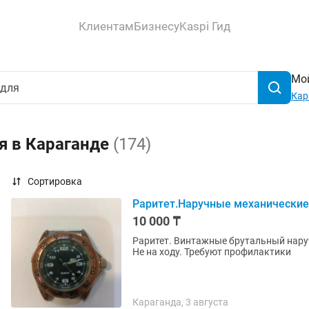
Клиентам
Бизнесу
Kaspi Гид
Мой
Кар
я в Караганде
(174)
Сортировка
Раритет.Наручные механические 
10 000 ₸
Раритет. Винтажные брутальный нару
Не на ходу. Требуют профилактики
Караганда, 3 августа