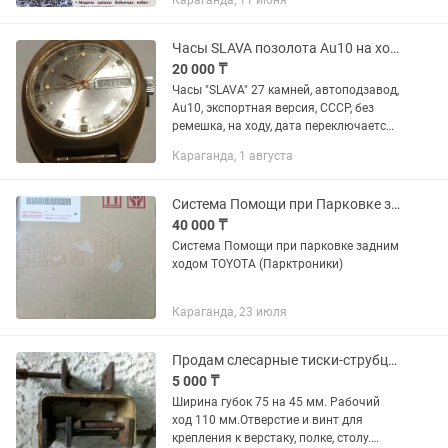
Караганда, 11 июня
бетіңізше ұйымдастыруды үйретеді.
Часы SLAVA позолота Au10 на ходу 27 камней с автоподзаводом
20 000 ₸
Часы "SLAVA" 27 камней, автоподзавод,
Au10, экспортная версия, СССР, без
ремешка, на ходу, дата переключается.
Состояние как на фото. Цена 20 000
Караганда, 1 августа
тенге. Адекватный торг уместен.
Пишите, но не звоните
Система Помощи при Парковке задним ходом TOYOTA
40 000 ₸
Система Помощи при парковке задним
ходом TOYOTA (Парктроники)
Караганда, 23 июля
Продам слесарные тиски-струбцина. Рабочий ход 110 мм . Б/у
5 000 ₸
Ширина губок 75 на 45 мм. Рабочий
ход 110 мм.Отверстие и винт для
крепления к верстаку, полке, столу.