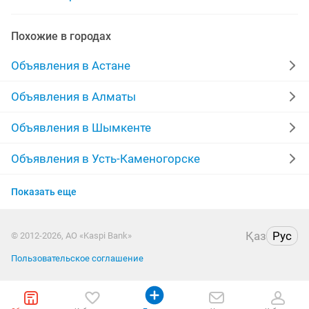
выходные
ходовик
ходу
тур выходного дня
Похожие в городах
няня на выходные
ходунки для взрослых
Объявления в Астане
Объявления в Алматы
Объявления в Шымкенте
Объявления в Усть-Каменогорске
Объявления в Актобе
Показать еще
Объявления в Актау
Қаз
Рус
© 2012-2026, АО «Kaspi Bank»
Объявления в Костанае
Пользовательское соглашение
Объявления в Таразе