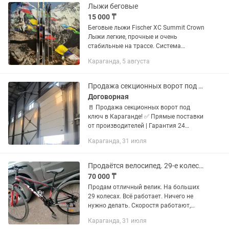
и неинтенсивно....
Лыжи беговые
15 000 ₸
Беговые лыжи Fischer XC Summit Crown
Лыжи легкие, прочные и очень
стабильные на трассе. Система
насечек Crown обеспечивает уверенное
Караганда, 5 августа
сцепление при подъемах и плавный
ход без необходимости мазей...
Продажа секционных ворот под ключ в Караганде! Прямые поставки
Договорная
🚪 Продажа секционных ворот под
ключ в Караганде! ✅ Прямые поставки
от производителей | Гарантия 24
месяца --- Преимущества наших ворот:
Караганда, 31 июля
- Высокая прочность: оцинкованная
сталь, утепление...
Продаётся велосипед. 29-е колеса.
70 000 ₸
Продам отличный велик. На больших
29 колесах. Всё работает. Ничего не
нужно делать. Скоростя работают,
колеса без восьмёрок и не спускают,
Караганда, 31 июля
вилка работает. Стоит новый