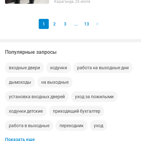
Караганда, 26 июля
БЕЗ ТОРГА! САМОВЫВОЗ!
1
2
3
...
13
Популярные запросы
входные двери
ходунки
работа на выходные дни
дымоходы
на выходные
установка входных дверей
уход за пожилыми
ходунки детские
приходящий бухгалтер
работа в выходные
переходник
уход
Показать еще
уход за больными
ходунок
ремонт ходовой