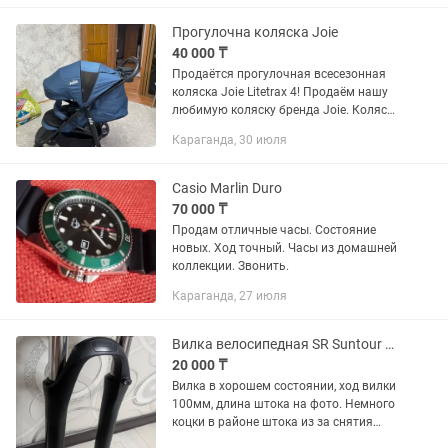
велокомпьютер в подарок. Ход...
Прогулочна коляска Joie
40 000 ₸
Продаётся прогулочная всесезонная
коляска Joie Litetrax 4! Продаём нашу
любимую коляску бренда Joie. Коляска
качественная, надёжная и
Караганда, 30 июля
продуманная до мелочей. Покупали её
за 100 000 тенге. Состояние...
Casio Marlin Duro
70 000 ₸
Продам отличные часы. Состояние
новых. Ход точный. Часы из домашней
коллекции. Звонить.
Караганда, 27 июля
Вилка велосипедная SR Suntour 100mm
20 000 ₸
Вилка в хорошем состоянии, ход вилки
100мм, длина штока на фото. Немного
коцки в районе штока из за снятия
кольца. Подходит для колес: 26-27,5-29.