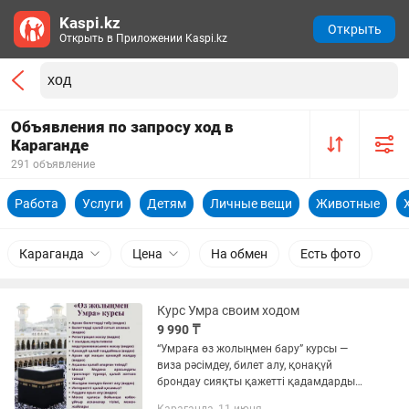
Kaspi.kz
Открыть
Открыть в Приложении Kaspi.kz
Объявления по запросу ход в
Караганде
291 объявление
Работа
Услуги
Детям
Личные вещи
Животные
Караганда
Цена
На обмен
Есть фото
Курс Умра своим ходом
9 990 ₸
“Умраға өз жолыңмен бару” курсы —
виза рәсімдеу, билет алу, қонақүй
брондау сияқты қажетті қадамдарды
үйреніп, сапарыңызды тиімді әрі өз