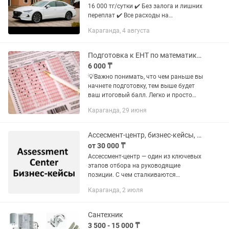
16 000 тг/сутки ✔️ Без залога и лишних
переплат ✔️ Все расходы на
обслуживание берем на себя ✔️ До 350
Караганда, 4 августа
км пробега в сутки ✔️ 4 выходных дня
каждый месяц ✔️...
Подготовка к ЕНТ по математике и математической грамотности
6 000 ₸
💡Важно понимать, что чем раньше вы
начнете подготовку, тем выше будет
ваш итоговый балл. Легко и просто
сможем объяснить темы разного
Караганда, 29 июня
уровня сложности. Подскажем
лайфхаки, как можно запоминать...
Ассесмент-центр, бизнес-кейсы, Excel, интервью, ролевые игры
от 30 000 ₸
Ассессмент-центр — один из ключевых
этапов отбора на руководящие
позиции. С чем сталкиваются
кандидаты: • Групповые и
Караганда, 2 июля
индивидуальные ролевые игры
Проверяется умение работать в
команде, анализировать...
Сантехник
3 500 - 15 000 ₸