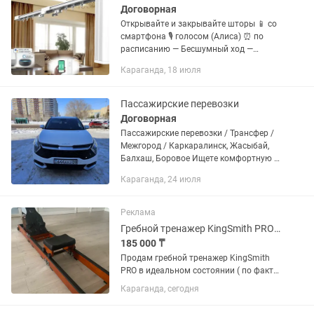
Договорная
Открывайте и закрывайте шторы 📱 со
смартфона 🎙 голосом (Алиса) ⏰ по
расписанию — Бесшумный ход —
Скрытый монтаж — Под любые шторы
Караганда, 18 июля
и окна — Идеально для умного дома 🏠
Современный интерьер начинается...
Пассажирские перевозки
Договорная
Пассажирские перевозки / Трансфер /
Межгород / Каркаралинск, Жасыбай,
Балхаш, Боровое Ищете комфортную и
безопасную поездку? Доверите свой
Караганда, 24 июля
путь профессионалу! Предлагаю
услуги индивидуальных...
Реклама
Гребной тренажер KingSmith PRO (состояние нового)
185 000 ₸
Продам гребной тренажер KingSmith
PRO в идеальном состоянии ( по факту
как новый, но без коробки уже). Куплен
Караганда, сегодня
в марте 2026 года. Использовался
всего около 4 месяцев, очень бережно