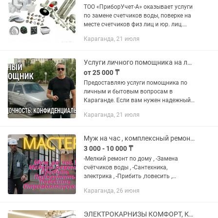
ТОО «ПриборУчет-А» оказывает услуги
по замене счетчиков воды, поверке на
месте счетчиков физ лиц и юр. лиц.
Первичная установка счетчиков воды;
Караганда, 21 июля
Замена труб ход/гор воды; (пластик)
Замена смесителя,...
Услуги личного помощника на лич. авто
от 25 000 ₸
Предоставляю услуги помощника по
личным и бытовым вопросам в
Караганде. Если вам нужен надежный,
взрослый человек, который возьмет на
Караганда, 21 июля
себя ваши дела и сэкономит ваше
время — я к вашим услугам. Что я...
Муж на час , комплексный ремонт, качество гарантируем !Цены приемлемые ..
3 000 - 10 000 ₸
-Мелкий ремонт по дому , -Замена
счётчиков воды , -Сантехника,
электрика , -Прибить ,повесить ,
-Мелкие строительные задачи,
Караганда, 26 июня
-Установка дверей ,замков -Разводка
ход/ гор воды ,отопления...
ЭЛЕКТРОКАРНИЗЫ КОМФОРТ, КОТОРЫЙ РАБОТАЕТ ЗА ВАС