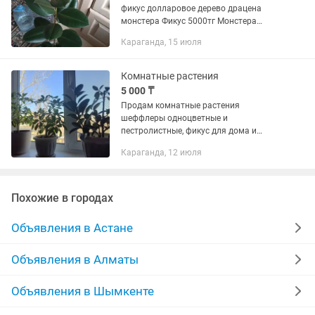
фикус долларовое дерево драцена
монстера Фикус 5000тг Монстера
10000тг Драцена 6000тг Пахира
Караганда, 15 июля
5500тг
Комнатные растения
5 000 ₸
Продам комнатные растения
шеффлеры одноцветные и
пестролистные, фикус для дома и
офиса в хороших горшках.
Караганда, 12 июля
Похожие в городах
Объявления в Астане
Объявления в Алматы
Объявления в Шымкенте