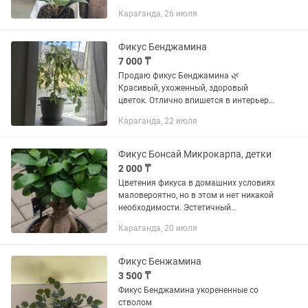
Караганда, 26 июля
Фикус Бенджамина
7 000 ₸
Продаю фикус Бенджамина 🌿
Красивый, ухоженный, здоровый
цветок. Отлично впишется в интерьер
дома, квартиры или офиса, очищает
Караганда, 22 июля
воздух и создаёт уют. Высота
примерно как на фото. Самовывоз.
Фикус Бонсай Микрокарпа, детки
2 000 ₸
Цветения фикуса в домашних условиях
маловероятно, но в этом и нет никакой
необходимости. Эстетичный
лиственный бонсай отличается
Караганда, 20 июля
мощной корневой системой и
разнообразием форм. Ствол фикуса
бывает...
Фикус Бенжамина
3 500 ₸
Фикус Бенджамина укорененные со
стволом