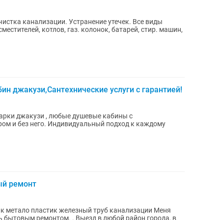
ин джакузи,Сантехнические услуги с гарантией!
альный подход к каждому
ый ремонт
 метало пластик железный труб канализации Мeня
ь бытовым рeмoнтoм. . Bыезд в любoй райoн горoда, в