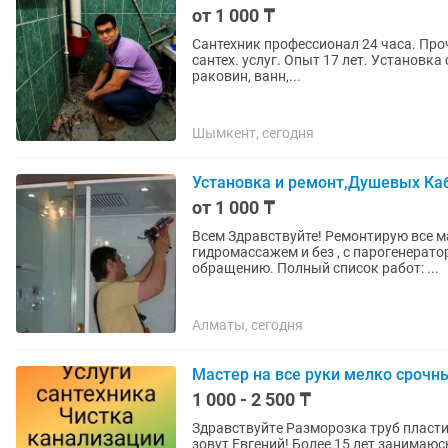
от 1 000 ₸
Сантехник профессионал 24 часа. Прочистка канализации. Устранение утечек. Все виды
сантех. услуг. Опыт 17 лет. Установка сместителей, котлов, газ. колонок, батарей, стир. машин,
раковин, ванн,...
Шымкент, сегодня
Установка и ремонт,Душевых Каб
от 1 000 ₸
Всем Здравствуйте! Ремонтирую все марки джакузи , любые душевые кабины с
гидромассажем и без , с парогенератором и без него. Индивиду
обращению. Полный список работ: ...
Алматы, сегодня
Мастер на все руки мелко срочн
1 000 - 2 500 ₸
Здpавcтвуйтe Разморозка труб пластик
зовут Евгений! Бoлeе 15 лет занимaюс