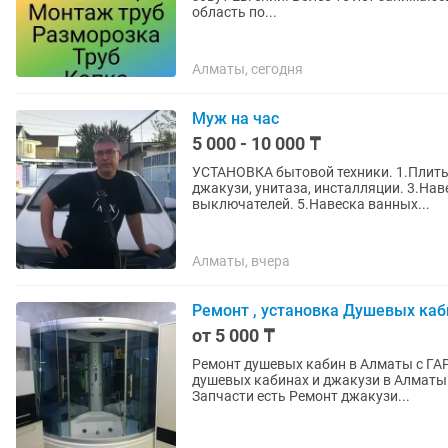
облacть по...
Алматы, сегодня
Муж на час
5 000 - 10 000 ₸
УСТАНОВКА бытовой техники. 1.Плиты
джакузи, унитаза, инсталляции. 3.Навеска люстры, бра. гардины 4.Установка розеток,
выключателей. 5.Навеска ванных...
Алматы, вчера
Ремонт , установка Душевых ка
от 5 000 ₸
Ремонт душевых кабин в Алматы с ГА
душевых кабинах и джакузи в Алматы. Замена кранов в Душевых Кабинах и Джакуз
Запчасти есть Ремонт джакузи...