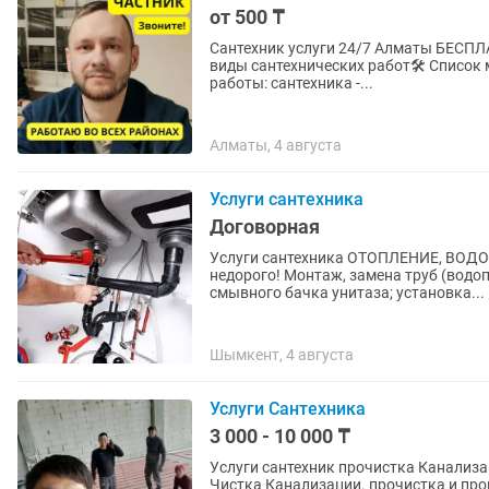
от 500 ₸
Сантехник услуги 24/7 Алматы БЕСПЛАТНЫЙ ВЫЕЗД НА ДОМ! Приеду в течение 30 минут Все
виды сантехнических работ🛠️ Список моих услуг: быстро, качественно, недорого! Сантех.
работы: сантехника -...
Алматы, 4 августа
Услуги сантехника
Договорная
Услуги сантехника ОТОПЛЕНИЕ, ВОД
недорого! Монтаж, замена труб (водопровода, отопления, канализации) Замена ремонт
смывного бачка унитаза; установка...
Шымкент, 4 августа
Услуги Сантехника
3 000 - 10 000 ₸
Услуги сантехник прочистка Канализац
Чистка Канализации. прочистка и промывка 