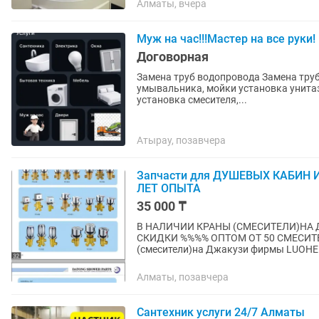
Алматы, вчера
Муж на час!!!Мастер на все руки!
Договорная
Замена труб водопровода Замена труб
умывальника, мойки установка унитаз
установка смесителя,...
Атырау, позавчера
Запчасти для ДУШЕВЫХ КАБИН 
ЛЕТ ОПЫТА
35 000 ₸
В НАЛИЧИИ КРАНЫ (СМЕСИТЕЛИ)НА Д
СКИДКИ %%%% ОПТОМ ОТ 50 СМЕСИТЕЛЕЙ Продаю качественные заводс
(смесители)на Джакузи фирмы LUOHE 
Алматы, позавчера
Сантехник услуги 24/7 Алматы