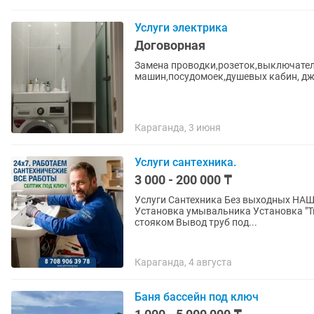
Услуги электрика
Договорная
Замена проводки,розеток,выключател
машин,посудомоек,душевых кабин, дж
Караганда, 3 июня
Услуги сантехника.
3 000 - 200 000 ₸
Услуги Сантехника Без выходных НАШ
Установка умывальника Установка "Т
стояком Вывод труб под...
Караганда, 4 августа
Баня бассейн под ключ