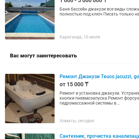
1 000 - 5 000 000 ₸
Баня бассейн джакузи все виды слож
полностью под ключ Писать только н
Караганда, 10 июля
Вас могут заинтересовать
Ремонт Джакузи Teuco jacuzzi, gol
от 15 000 ₸
Ремонт и установка джакузи. Устранение утечки воды Замена кра
кнопки пневмозапуска Ремонт форсун
гидромассажной системы в...
Алматы, сегодня
Сантехник, прочистка канализаци