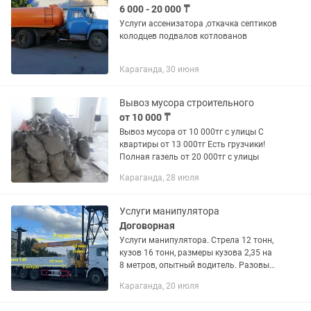
6 000 - 20 000 ₸
Услуги ассенизатора ,откачка септиков
колодцев подвалов котлованов
Караганда, 30 июня
Вывоз мусора строительного
от 10 000 ₸
Вывоз мусора от 10 000тг с улицы С
квартиры от 13 000тг Есть грузчики!
Полная газель от 20 000тг с улицы
Караганда, 28 июля
Услуги манипулятора
Договорная
Услуги манипулятора. Стрела 12 тонн,
кузов 16 тонн, размеры кузова 2,35 на
8 метров, опытный водитель. Разовые
рейсы, почасовая оплата, возможны
Караганда, 20 июля
длительные командировки. Форма
оплаты любая. Продажа...