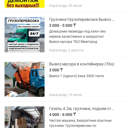
вынос мусора с этажей Вывоз мусора с
Караганда, 30 июля
дачных массивов уборка вывоз с
гаражей подвалов подъем...
Грузчики Грузоперевозки Вывоз мусора Газель
3 000 - 5 000 ₸
Домашние переезды под ключ без
нервов качественно и аккуратно!
Вывоз мусора ТБО Межгород
Караганда, 2 августа
Вывоз мусора в контейнерах (Тбо)
3 000 ₸
Вывоз 1 (одного) бака 3000 тенге
Караганда, 19 июля
Газель 4.2м, грузчики, подъем стройматериалов, грузоперевозки
4 000 - 6 000 ₸
Чистая машина, Аккуратные опытные
грузчики. Грузоперевозки по