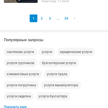
Караганда, 12 июля
любой сложности • Обрезка и спил
деревьев • Монтаж /...
1
2
3
...
24
Популярные запросы
сантехник услуги
услуги
юридические услуги
услуги грузчиков
бухгалтерские услуги
клининговые услуги
услуги трала
услуги погрузчика
услуги манипулятора
услуги сиделки
услуги бухгалтера
Показать еще
услуги кафельщика
услуги дизайнера