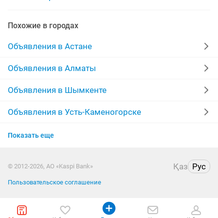
услуги газели
услуги повара
услуги сантехника
Похожие в городах
услуги программиста
услуги монтажа
Объявления в Астане
услуги няни
экскаватор услуги
Объявления в Алматы
ритуальные услуги
услуги эвакуатора
Объявления в Шымкенте
услуги мастера
услуги по ремонту
услуги швеи
Объявления в Усть-Каменогорске
Объявления в Актобе
услуги крана
Показать еще
Объявления в Костанае
Қаз
Рус
© 2012-2026, АО «Kaspi Bank»
Объявления в Павлодаре
Пользовательское соглашение
Объявления в Уральске