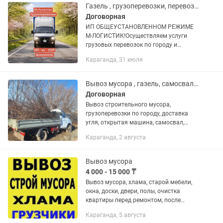
Газель , грузоперевозки, перевозка 6 метров , верхняя погр,услуги грузчиков
Договорная
ИП ОБЩЕУСТАНОВЛЕННОМ РЕЖИМЕ
М-ЛОГИСТИК!Осуществляем услуги
грузовых перевозок по городу и
межгороду. Поможем в офисном и
Караганда, 31 июля
домашнем переезде, разобрать и
упаковать а так же собрать вашу...
Вывоз мусора , газель, самосвал,открытая машина
Договорная
Вывоз строительного мусора,
грузоперевозки по городу, доставка
угля, открытая машина, самосвал,
боковая погрузка, доставка сыпучих
Караганда, 2 августа
материалов песок балласт и т.д.
Вывоз мусора
4 000 - 15 000 ₸
Вывоз мусора, хлама, старой мебели,
окна, доски, двери, полы, очистка
квартиры перед ремонтом, после
старых жильцов,очистка гаражей от
Караганда, 5 августа
хлама. И т.д.