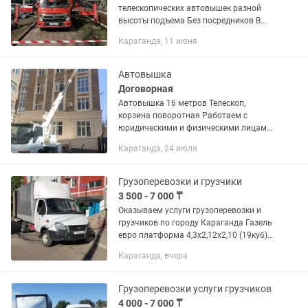
телескопических автовышек разной
высоты подъема Без посредников В
наличии имеются агп длиной от 24-
Караганда, 11 июня
36метров Возможность проведения
ночных работ Выезжаем на
командировки Имеется...
Автовышка
Договорная
Автовышка 16 метров Телескоп,
корзина поворотная Работаем с
юридическими и физическими лицами.
ИП на общеустановленном режиме.
Караганда, 24 июля
Выезд в регионы. Цены договорные
Грузоперевозки и грузчики
3 500 - 7 000 ₸
Оказываем услуги грузоперевозки и
грузчиков по городу Караганда Газель
евро платформа 4,3х2,12х2,10 (19куб)
верхняя и боковая погрузка Всегда
Караганда, вчера
чисто и сухо! Работаем без выходных и
праздников!...
Грузоперевозки услуги грузчиков
4 000 - 7 000 ₸