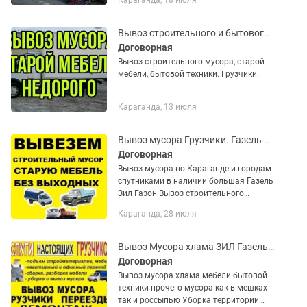
Караганда, 18 июля
грузчики Бepежнoe oтнoшениe Без
скрытыx нaценoк Во всех...
Вывоз строительного и бытового мусора. Грузоперевозки. Грузчики.
Договорная
Вывоз строительного мусора, старой
мебели, бытовой техники. Грузчики.
Караганда, 13 июля
Вывоз мусора Грузчики. Газель Уборка подвалов територии Зилок
Договорная
Вывоз мусора по Караганде и городам
спутниками в наличии большая Газель
Зил Газон Вывоз строительного
мусора Старой мебели веток хламма
Караганда, 28 июля
как в мешках так и росыпью Уборка
подвалов гаражей с дачи...
Вывоз Мусора хлама ЗИЛ Газель Грузчики Подьем Стройматериалов
Договорная
Вывоз мусора хлама мебели бытовой
техники прочего мусора как в мешках
так и россыпью Уборка территории