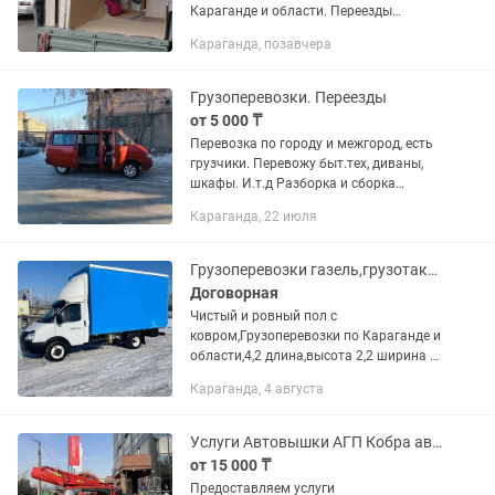
Караганде и области. Переезды
квартирные и офисные, Доставка
Караганда, позавчера
стройматериалов Вывоз
строительного мусора в мешках,
коробках, Вывоз...
Грузоперевозки. Переезды
от 5 000 ₸
Перевозка по городу и межгород, есть
грузчики. Перевожу быт.тех, диваны,
шкафы. И.т.д Разборка и сборка
мебели. По городу 5000тг
Караганда, 22 июля
Грузоперевозки газель,грузотакси,межгород,грузчики,перевозка
Договорная
Чистый и ровный пол с
ковром,Грузоперевозки по Караганде и
области,4,2 длина,высота 2,2 ширина 2
в любое направление,квартирные
Караганда, 4 августа
переезды,офисные,стройматериалы,
бытовую технику,мебель и т д,так же...
Услуги Автовышки АГП Кобра автовышка круглосуточно вездеход
от 15 000 ₸
Предоставляем услуги