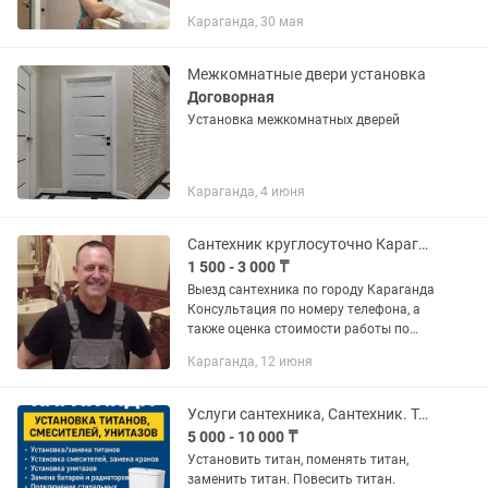
лузеры -Устранение желтых пятен на
Караганда, 30 мая
потолке -Грунтовка -Декоративная
шпаклевка (Леонардо) -Демонтаж...
Межкомнатные двери установка
Договорная
Установка межкомнатных дверей
Караганда, 4 июня
Сантехник круглосуточно Караганда
1 500 - 3 000 ₸
Выезд сантехника по городу Караганда
Консультация по номеру телефона, а
также оценка стоимости работы по
фото или видео Стаж работы более 20
Караганда, 12 июня
лет Гарантия качества своих работ
Услуги сантехника, Сантехник. Титан, Смеситель, кран, унитаз, бачок, ванна.
5 000 - 10 000 ₸
Установить титан, поменять титан,
заменить титан. Повесить титан.