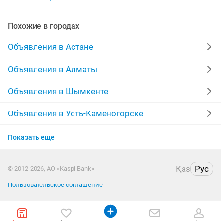
укладка ламината на пол
укладка плитки ремонт
Похожие в городах
укладка ламината линолеума
Объявления в Астане
Объявления в Алматы
Объявления в Шымкенте
Объявления в Усть-Каменогорске
Объявления в Актобе
Показать еще
Объявления в Актау
Қаз
Рус
© 2012-2026, АО «Kaspi Bank»
Объявления в Таразе
Пользовательское соглашение
Объявления в Павлодаре