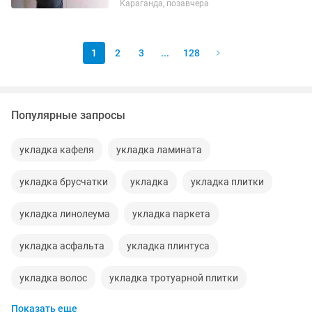
Караганда, позавчера
1
2
3
...
128
Популярные запросы
укладка кафеля
укладка ламината
укладка брусчатки
укладка
укладка плитки
укладка линолеума
укладка паркета
укладка асфальта
укладка плинтуса
укладка волос
укладка тротуарной плитки
Показать еще
макияж укладка
кафельщик укладка