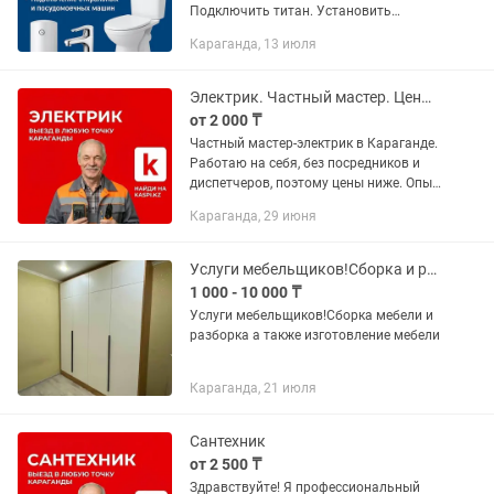
Подключить титан. Установить
водонагреватель, заменить смеситель,
Караганда, 13 июля
(кухня/ванна), поменять кран,
поменять смеситель, установить...
Электрик. Частный мастер. Цены ниже рыночных. Аварийный выезд.
от 2 000 ₸
Частный мастер-электрик в Караганде.
Работаю на себя, без посредников и
диспетчеров, поэтому цены ниже. Опыт
более 15 лет. Оперативный выезд во
Караганда, 29 июня
все районы (Город, Юг, Майкудук,
Пришахтинск)....
Услуги мебельщиков!Сборка и разборка мебели а также изготовление мебели
1 000 - 10 000 ₸
Услуги мебельщиков!Сборка мебели и
разборка а также изготовление мебели
Караганда, 21 июля
Сантехник
от 2 500 ₸
Здравствуйте! Я профессиональный