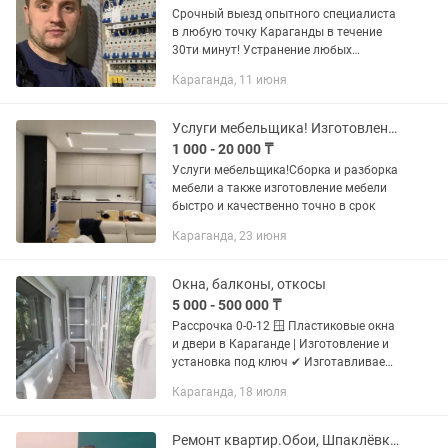
Срочный выезд опытного специалиста
в любую точку Караганды в течение
30ти минут! Устранение любых
аварийных ситуаций
Караганда, 11 июня
электромонтажные работы любой
сложности Качественно Гарантия
Стаж...
Услуги мебельщика! Изготовления мебель под любую дизайн сборка разборка
1 000 - 20 000 ₸
Услуги мебельщика!Сборка и разборка
мебели а также изготовление мебели
быстро и качественно точно в срок
Караганда, 23 июня
Окна, балконы, откосы
5 000 - 500 000 ₸
Рассрочка 0-0-12 🪟 Пластиковые окна
и двери в Караганде | Изготовление и
установка под ключ ✔ Изготавливаем
пластиковые окна, двери и балконные
Караганда, 18 июля
блоки любых размеров. ✔ Работаем
быстро, качественно и...
Ремонт квартир.Обои, Шпаклёвка, галтели, покраска.