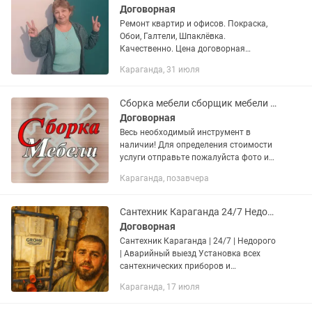
Договорная
Ремонт квартир и офисов. Покраска,
Обои, Галтели, Шпаклёвка.
Качественно. Цена договорная
Декоративные работы всех видов
Караганда, 31 июля
Сборка мебели сборщик мебели Караганда и пригород
Договорная
Весь необходимый инструмент в
наличии! Для определения стоимости
услуги отправьте пожалуйста фото или
скриншот мебели и укажите в
Караганда, позавчера
обращении район города или название
населенного пункта Для заказа...
Сантехник Караганда 24/7 Недорого Вызов сантехниккка Аварийный сантехни
Договорная
Сантехник Караганда | 24/7 | Недорого
| Аварийный выезд Установка всех
сантехнических приборов и
оборудования. Монтаж и ремонт
Караганда, 17 июля
систем отопления под ключ — любые
системы, включая теплые полы.