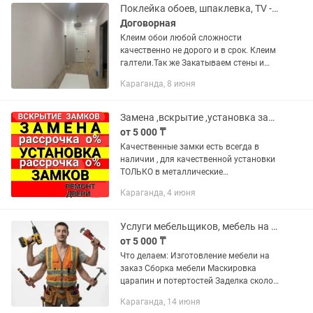
Монтаж и...
Поклейка обоев, шпаклевка, TV -зона
Договорная
Клеим обои любой сложности
качественно не дорого и в срок. Клеим
галтели.Так же Закатываем стены и
потолки ( эмульсия,тиккурила )Стелим
Караганда, 8 июня
линолеум и Плинтуса.Делаем
демонтаж. Работаем чисто и...
Замена ,вскрытие ,установка замков, ремонт двери.
от 5 000 ₸
Качественные замки есть всегда в
наличии , для качественной установки
ТОЛЬКО в металлические
двери(профессиональный подбор
Караганда, 4 июня
замка , согласно технических
параметров вашей двери).На замки
повышенной...
Услуги мебельщиков, мебель на заказ, ремонт мебели.
от 5 000 ₸
Что делаем: Изготовление мебели на
заказ Сборка мебели Маскировка
царапин и потертостей Заделка сколов
Регулировка мебельных петель Замена
Караганда, 14 июня
фурнитуры (ручек, петель,