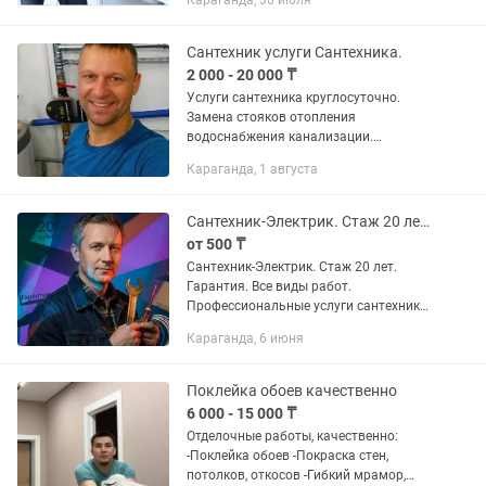
Караганда, 30 июля
магазинов, кафе и предприятий.
Работаем быстро, аккуратно и по
доступным...
Сантехник услуги Сантехника.
2 000 - 20 000 ₸
Услуги сантехника круглосуточно.
Замена стояков отопления
водоснабжения канализации.
Установка насоса. Замена унитаза
Караганда, 1 августа
раковины смесителя. Прочистка
канализации. Всегда на связи
Сантехник-Электрик. Стаж 20 лет. Гарантия. Все виды работ.
от 500 ₸
Сантехник-Электрик. Стаж 20 лет.
Гарантия. Все виды работ.
Профессиональные услуги сантехника
и электрика в Караганде. Выполняю
Караганда, 6 июня
работы любой сложности — от замены
шланга до полной разводки труб и...
Поклейка обоев качественно
6 000 - 15 000 ₸
Отделочные работы, качественно:
-Поклейка обоев -Покраска стен,
потолков, откосов -Гибкий мрамор,