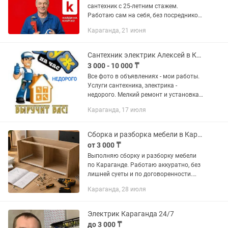
сантехник с 25-летним стажем.
Работаю сам на себя, без посредников
и диспетчеров, поэтому мои цены на
Караганда, 21 июня
15-20% ниже, чем в крупных сервисах.
Выезжаю во все районы...
Сантехник электрик Алексей в Караганде недорого!
3 000 - 10 000 ₸
Все фото в объявлениях - мои работы.
Услуги сантехника, электрика -
недорого. Мелкий ремонт и установка,
а также полностью с нуля квартиру
Караганда, 17 июля
под ключ по сантехнике и электрики.
По сантехнике: Замена...
Сборка и разборка мебели в Караганде
от 3 000 ₸
Выполняю сборку и разборку мебели
по Караганде. Работаю аккуратно, без
лишней суеты и по договоренности.
Собираю и разбираю: — шкафы —
Караганда, 28 июля
тумбы — комоды — кровати — столы —
стеллажи — мебель после...
Электрик Караганда 24/7
до 3 000 ₸