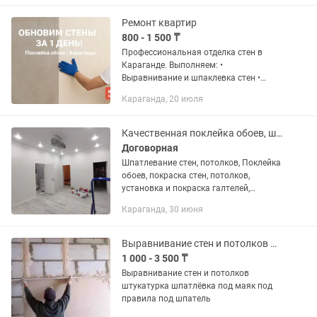
направляющих) Замена механизмов...
Ремонт квартир
800 - 1 500 ₸
Профессиональная отделка стен в
Караганде. Выполняем: •
Выравнивание и шпаклевка стен •
Грунтовка и подготовка под покраску
Караганда, 20 июля
или обои • Покраска стен и потолков •
Поклейка обоев и молдингов...
Качественная поклейка обоев, шпаклевание и покраска стен.
Договорная
Шпатлевание стен, потолков, Поклейка
обоев, покраска стен, потолков,
установка и покраска галтелей,
установка напольного плинтуса,
Караганда, 30 июня
линолеума.
Выравнивание стен и потолков штукатурка шпатлёвка
1 000 - 3 500 ₸
Выравнивание стен и потолков
штукатурка шпатлёвка под маяк под
правила под шпатель