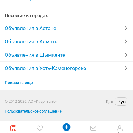
закрыть тоо
тоо администратор
Похожие в городах
Объявления в Астане
Объявления в Алматы
Объявления в Шымкенте
Объявления в Усть-Каменогорске
Объявления в Актобе
Показать еще
Объявления в Актау
Қаз
Рус
© 2012-2026, АО «Kaspi Bank»
Объявления в Костанае
Пользовательское соглашение
Объявления в Павлодаре