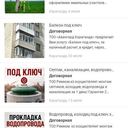
оформление земельных участков
(разработка зем.проекта,раздел и
Караганда, 4 июня
корректировка зем.участков); - все
виды топографических съемок; -...
Балкон под ключ
Договорная
ТОО «Авангард Караганда» предлагает
Вам услугу «Балкон под ключ», за
наличный расчет, в кредит, через
банковскую рассрочку. Сюда входит:
Караганда, 30 июля
полностью остекление балкона,
отделка балкона (как внутри, так...
Септик, канализация, водопровод, колодец под ключ за 1 день! Гарантия 2 год
Договорная
ТОО Римком.кз осуществляет монтаж
септиков, колодцев, водопровода и
канализации за 1 день! Гарантия 2
года! Есть рассрочка
Караганда, 15 июля
Водопровод, колодец под ключ за 1 день! Гарантия 2 года!
Договорная
ТОО Римком. кз осуществляет монтаж