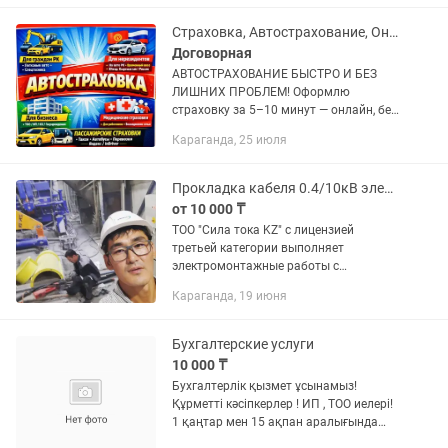
ТОО и ИП. Почему...
Страховка, Автострахование, Онлайн!
Договорная
АВТОСТРАХОВАНИЕ БЫСТРО И БЕЗ
ЛИШНИХ ПРОБЛЕМ! Оформлю
страховку за 5–10 минут — онлайн, без
очередей и переплат. • Для граждан
Караганда, 25 июля
РК: • Легковые авто • Спецтехника •
Для нерезидентов: • Временный...
Прокладка кабеля 0.4/10кВ электромонтажные работы
от 10 000 ₸
ТОО "Сила тока KZ" с лицензией
третьей категории выполняет
электромонтажные работы с
гарантией качества. Виды работ: 1.
Караганда, 19 июня
Прокладка кабеля/кабельных линий
0.4/10кВ 2. Монтаж воздушной линии...
Бухгалтерские услуги
10 000 ₸
Бухгалтерлік қызмет ұсынамыз!
Құрметті кәсіпкерлер ! ИП , ТОО иелері!
1 қаңтар мен 15 ақпан аралығында
отчет тапсыру уақыты . Кешіктірмей