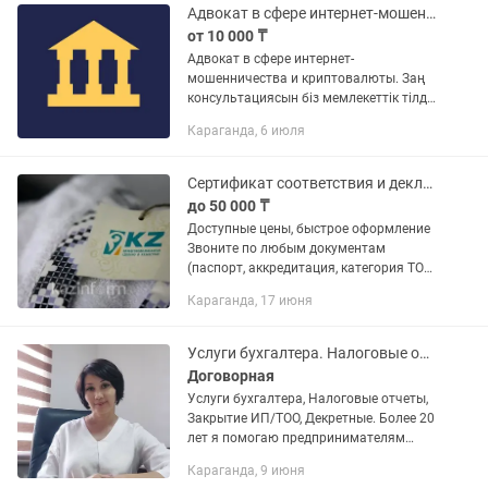
Ежемесячное...
Адвокат в сфере интернет-мошенничества.
от 10 000 ₸
Адвокат в сфере интернет-
мошенничества и криптовалюты. Заң
консультациясын біз мемлекеттік тілде
қазақша, және орыс тілінде береміз.
Караганда, 6 июля
Сферы деятельности адвоката: Если
вы столкнулись с...
Сертификат соответствия и декларация соответствия
до 50 000 ₸
Доступные цены, быстрое оформление
Звоните по любым документам
(паспорт, аккредитация, категория ТОО,
лицензия) -Сертификат о
Караганда, 17 июня
происхождении товара СТКЗ, СТ-1, СТ-2,
А -Индустриальный...
Услуги бухгалтера. Налоговые отчеты. Закрытие ИП/ТОО. Декретные.
Договорная
Услуги бухгалтера, Налоговые отчеты,
Закрытие ИП/ТОО, Декретные. Более 20
лет я помогаю предпринимателям
навести порядок в бухгалтерии,
Караганда, 9 июня
предоставляя полный спектр услуг для