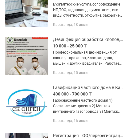
Бухгалтерские услуги, сопровождение
ИП,ТОО, кадровая документация, все
виды отчетности, открытие, закрытие
ТОО, ИП, банк,касса, АВР, накладные,
Караганда, 18 июля
Реализация,ЭСФ,начисление
зарплаты,оплата...
Дезинфекция обработка клопов, тараканов, клещ, блох, муравьев, крыс и мышей
10 000 - 25 000 ₸
Профессиональная дезинфекция от
клопов, тараканов, блох, кандала,
мышей и других вредителей. Работаем
по Караганде и области более 10 лет.
Караганда, 15 июня
Компания Dezclub - надежный
исполнитель с опытом. Используем...
Газификация частного дома в Караганде
400 000 - 700 000 ₸
Газоснабжение частного дома! 1)
Составление проекта 2) Монтаж
внутреннего газопровода 3) Монтаж
котла 4) Сантехнические работы 5)
Караганда, 16 июля
Техническое обслуживание (ВДГО) 6)
Здача в эксплуатацию Хотите...
Регистрация ТОО/перерегистрация ТОО