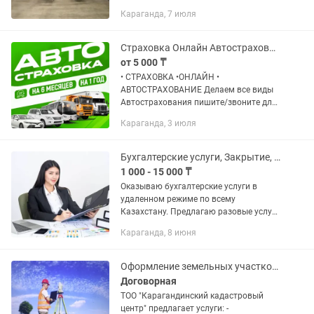
ОНИ от 29.10.2020 г., выдано "СРО
Караганда, 7 июля
КАО"; ПО "Саморегулируемая
организация Казахстанской
ассоциации...
Страховка Онлайн Автострахование
от 5 000 ₸
• СТРАХОВКА •ОНЛАЙН •
АВТОСТРАХОВАНИЕ Делаем все виды
Автострахования пишите/звоните для
уточнения! •Для Резидентов и
Караганда, 3 июля
Нерезидентов • На 6 месяцев и на 1 год
• Физ. и Юр. лица | ИП, ТОО. •...
Бухгалтерские услуги, Закрытие, открытие ТОО,ИП, ЭСФ, АВР, СНТ, Отчеты
1 000 - 15 000 ₸
Оказываю бухгалтерские услуги в
удаленном режиме по всему
Казахстану. Предлагаю разовые услуги
и полное сопровождение ИП и ТОО. -
Караганда, 8 июня
Открытие/Приостановление/
Ликвидация ТОО, ИП - Отправка: ЭСФ,
СНТ,...
Оформление земельных участков и геодезические работы
Договорная
ТОО "Карагандинский кадастровый
центр" предлагает услуги: -