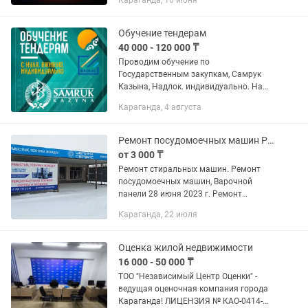
Караганда, 16 июня
лицо 4) Транзиты Рус учет Армения
Грузия Корея 5) Временный...
Обучение тендерам
40 000 - 120 000 ₸
Проводим обучение по
Государственным закупкам, Самрук
Казына, Надлок. индивидуально. На
казахском и русском языках. Обучение
Караганда, 4 августа
ведет действующий предприниматель
с опытом работы в тендерах с 2007...
Ремонт посудомоечных машин Ремонт варочной поверхности
от 3 000 ₸
Ремонт стиральных машин. Ремонт
посудомоечных машин, Варочной
панели 28 июня 2023 г. Ремонт
стиральных машин. Ремонт
Караганда, 22 июля
посудомоечных машин, Варочной
панели ОПИСАНИЕ ТОО "ЦЕЛИНА-
СЕРВИС" Сервис №1 в...
Оценка жилой недвижимости
16 000 - 50 000 ₸
ТОО "Независимый Центр Оценки" -
ведущая оценочная компания города
Караганда! ЛИЦЕНЗИЯ № КАО-0414-