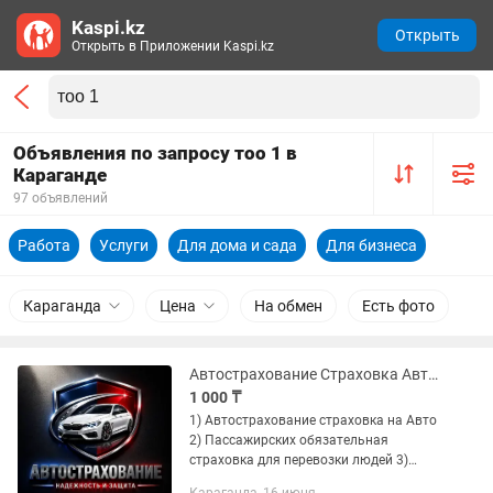
Kaspi.kz
Открыть
Открыть в Приложении Kaspi.kz
Объявления по запросу тоо 1 в
Караганде
97 объявлений
Работа
Услуги
Для дома и сада
Для бизнеса
Караганда
Цена
На обмен
Есть фото
Автострахование Страховка Автосақтаңдыру Круглосуточна
1 000 ₸
1) Автострахование страховка на Авто
2) Пассажирских обязательная
страховка для перевозки людей 3)
Страховка на ТОО Ип Юр лицо Физ