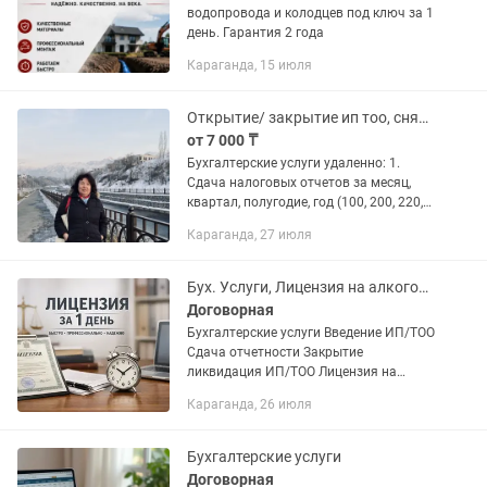
водопровода и колодцев под ключ за 1
день. Гарантия 2 года
Караганда, 15 июля
Открытие/ закрытие ип тоо, снятие счета с ареста,бухгалтерские услуги
от 7 000 ₸
Бухгалтерские услуги удаленно: 1.
Сдача налоговых отчетов за месяц,
квартал, полугодие, год (100, 200, 220,
300, 328, 400, 440, 700, 701, 851, 870,
Караганда, 27 июля
910, 913) 2.Интернет банкинг
3.выписка Авр и...
Бух. Услуги, Лицензия на алкоголь
Договорная
Бухгалтерские услуги Введение ИП/ТОО
Сдача отчетности Закрытие
ликвидация ИП/ТОО Лицензия на
алкоголь за 1 день | Под ключ
Караганда, 26 июля
Оформление лицензии на продажу
алкоголя за 1 день. Официально.
Законно....
Бухгалтерские услуги
Договорная