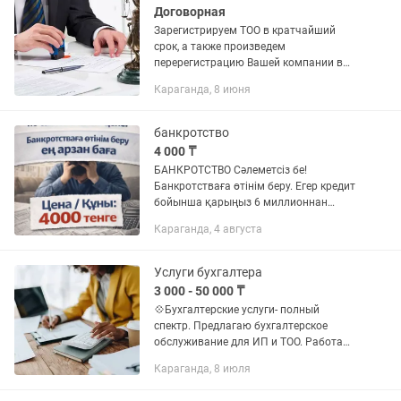
Договорная
Зарегистрируем ТОО в кратчайший
срок, а также произведем
перерегистрацию Вашей компании в
уполномоченных органах в связи с: 1)
Караганда, 8 июня
изменение состава участников 2)
уменьшения уставного капитала...
банкротство
4 000 ₸
БАНКРОТСТВО Сәлеметсіз бе!
Банкротстваға өтінім беру. Егер кредит
бойынша қарыңыз 6 миллионнан
аспаса және кредит төлемегелі 1
Караганда, 4 августа
жылдан көп уақыт өтсе, сондай-ақ
атыңызда ИП, ТОО немесе
недвижимость,...
Услуги бухгалтера
3 000 - 50 000 ₸
💠Бухгалтерские услуги- полный
спектр. Предлагаю бухгалтерское
обслуживание для ИП и ТОО. Работаю
с компаниями на СНР и ОУР, НДС.
Караганда, 8 июля
Наши услуги: ✔️Бухгалтерское
сопровождение (аутсорсинг)