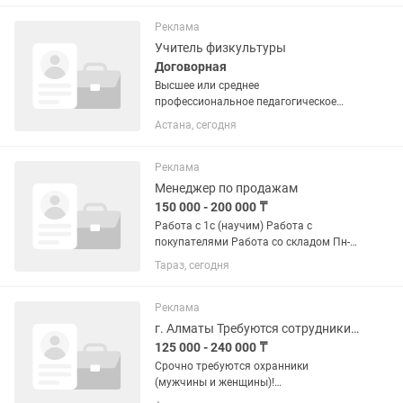
прекрасными охранными качествами
Реклама
Учитель физкультуры
Договорная
Высшее или среднее
профессиональное педагогическое
образование по направлению
Астана, сегодня
«Физическая культура» или
«Педагогическое образование» с
профилем «Физическая культура»,
Реклама
категория исследователь либо...
Менеджер по продажам
150 000 - 200 000 ₸
Работа с 1с (научим) Работа с
покупателями Работа со складом Пн-
пт с 9 до 18:00 Сб с 9 до 12:00
Тараз, сегодня
Порядочность, активность,
харизматичность, точность, оптимизм,
острый ум, хорошая память,
Реклама
выносливость.
г. Алматы Требуются сотрудники службы безопасности и охранны
125 000 - 240 000 ₸
Срочно требуются охранники
(мужчины и женщины)!
Круглосуточные посты охраны