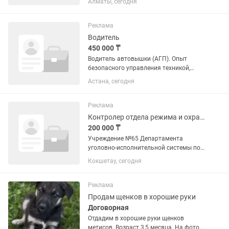
Алматы, сегодня
Дневные посты охраны (пятидневка,
суббота и воскресенье: выходные)
Охраняемые объекты! Торговый дом:
Реклама
12 000 тг....
Водитель
450 000 ₸
Водитель автовышки (АГП). Опыт
безопасного управления техникой,
выполнение работ на высоте, контроль
Астана, сегодня
технического состояния автомобиля,
соблюдение требований охраны труда
и техники безопасности....
Реклама
Контролер отдела режима и охраны
200 000 ₸
Учреждение №65 Департамента
уголовно-исполнительной системы по
Акмолинской области приглашает
Кокшетау, сегодня
граждан, желающих посвятить себя
служению государству, на работу
ТРЕБОВАНИЯ К КАНДИДАТАМ: –
Реклама
возраст - от...
Продам щенков в хорошие руки
Договорная
Отдадим в хорошие руки щенков
метисов. Возраст 3,5 месяца. На фото