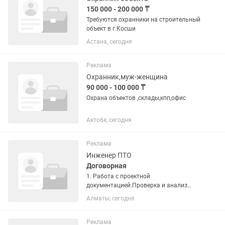
150 000 - 200 000 ₸
Требуются охранники на строительный
объект в г.Косши
Астана, сегодня
Реклама
Охранник,муж-женщина
90 000 - 100 000 ₸
Охрана объектов ,склады,кпп,офис
Актобе, сегодня
Реклама
Инженер ПТО
Договорная
1. Работа с проектной
документацией.Проверка и анализ
проектных материалов, контроль их
Алматы, сегодня
соответствия нормам и требованиям
заказчика. 2. Контроль за
строительными работами.
Реклама