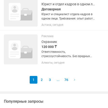
Наблюдение за ходом...
Юрист и отдел кадров в одном лице.
Договорная
Юрист и специалист отдела кадров в
одном лице. Требования: опыт работы
не менее 5 лет. Офис находится на
Астана, сегодня
левом берегу. Рассматриваем
кандидатов женского пола. Резюме
можете отправлять сразу.
Реклама
Охранник
120 000 ₸
Ответственность,
стрессоустойчивость. Без вредных
привычек.
Алматы, сегодня
1
2
3
...
76
Популярные запросы