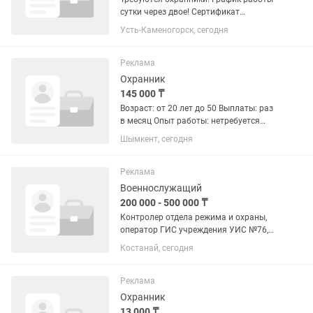
сутки через двое! Сертификат
охранника обязателен! При его
Усть-Каменогорск, сегодня
отсутствии помощь в получении!
Объект находится в районе Дворца
Спорта.Смена 12000. При успешном...
Реклама
Охранник
145 000 ₸
Возраст: от 20 лет до 50 Выплаты: раз
в месяц Опыт работы: нетребуется
График:1/2 Рабочие часы: 24
Шымкент, сегодня
Обязанности охранника: Охрана
объекта и имущества Контроль
доступа и предотвращение...
Реклама
Военнослужащий
200 000 - 500 000 ₸
Контролер отдела режима и охраны,
оператор ГИС учреждения УИС №76,
№38, №40. Возраст До 35 лет,
Костанай, сегодня
отсутствие судимости, отсутствие тату,
военный билет либо приписное
свидетельство с отметкой о...
Реклама
Охранник
13 000 ₸