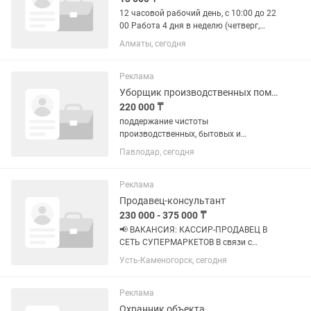
12 часовой рабочий день, с 10:00 до 22
00 Работа 4 дня в неделю (четверг,
пятница, суббота и воскресенье)
Алматы, сегодня
Охрана бутиков Форма одежды -
классический костюм Работа на ногах
13 000 за смену Набор с 20...
Реклама
Уборщик производственных помещений
220 000 ₸
поддержание чистоты
производственных, бытовых и
санитарных помещений; ежедневная
Павлодар, сегодня
влажная уборка полов, поверхностей и
оборудования (в пределах зоны
уборки); соблюдение санитарных норм
Реклама
и правил...
Продавец-консультант
230 000 - 375 000 ₸
📢 ВАКАНСИЯ: КАССИР-ПРОДАВЕЦ В
СЕТЬ СУПЕРМАРКЕТОВ В связи с
расширением сети приглашаем на
Усть-Каменогорск, сегодня
работу кассиров-продавцов. 📍
Выберите удобное место работы: • ул.
Сатпаева, 55/3 • ул. Оралхан
Реклама
Бокейхана,...
Охранник объекта