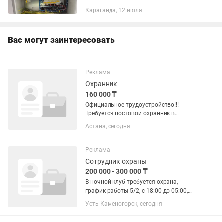
Работа от ТОО, при необходимости
Караганда, 12 июля
предоставляем документы.
Вас могут заинтересовать
Реклама
Охранник
160 000 ₸
Официальное трудоустройство!!!
Требуется постовой охранник в
газоблочный завод Альянс МТС.
Астана, сегодня
График работы сутки через двое, есть
подработки. Официальное
трудоустройство отпускные
Реклама
больничные...
Сотрудник охраны
200 000 - 300 000 ₸
В ночной клуб требуется охрана,
график работы 5/2, с 18:00 до 05:00,
зарплата каждую неделю
Усть-Каменогорск, сегодня