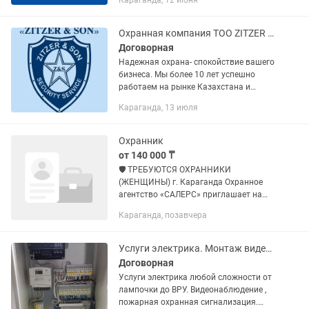
Караганда, 12 июня
пульт централизованного наблюдения
незамедлительно направляется
Группа...
Охранная компания ТОО ZITZER SON, предоставляет услуги охраны Караганде.
Договорная
Надежная охрана- спокойствие вашего
бизнеса. Мы более 10 лет успешно
работаем на рынке Казахстана и
обеспечивает безопасность объектов
Караганда, 13 июля
любой сложности по Караганде и
Карагандинской области. Наш...
Охранник
от 140 000 ₸
🛡️ ТРЕБУЮТСЯ ОХРАННИКИ
(ЖЕНЩИНЫ) г. Караганда Охранное
агентство «САЛЕРС» приглашает на
работу женщин на должность
Караганда, позавчера
охранника. Условия: • Официальное
трудоустройство • Чистый пост •
Своевременная...
Услуги электрика. Монтаж видеонаблюдения, пожарной сигнализации.
Договорная
Услуги электрика любой сложности от
лампочки до ВРУ. Видеонаблюдение ,
пожарная охранная сигнализация.