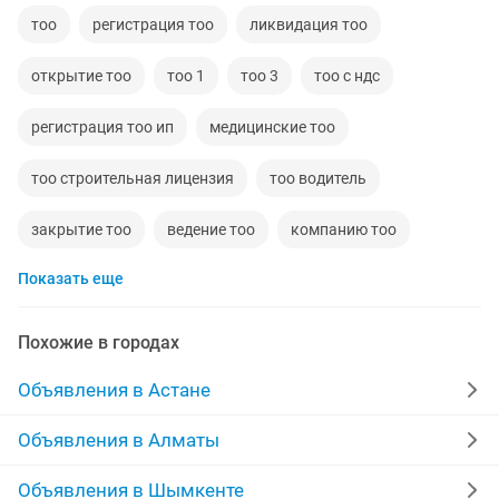
тоо
регистрация тоо
ликвидация тоо
открытие тоо
тоо 1
тоо 3
тоо с ндс
регистрация тоо ип
медицинские тоо
тоо строительная лицензия
тоо водитель
закрытие тоо
ведение тоо
компанию тоо
Показать еще
ип тоо
фотоопарат
тоо юрист
закрыть тоо
тоо офис
тоо администратор
Похожие в городах
Объявления в Астане
Объявления в Алматы
Объявления в Шымкенте