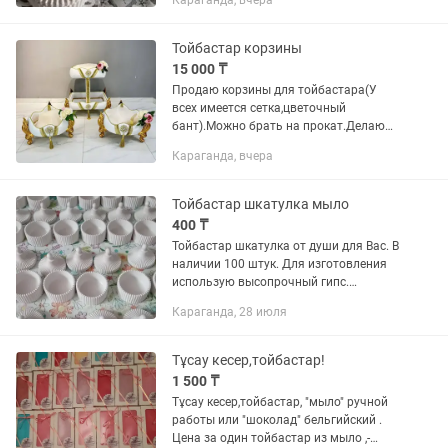
Караганда, вчера
Тойбастар корзины
15 000 ₸
Продаю корзины для тойбастара(У
всех имеется сетка,цветочный
бант).Можно брать на прокат.Делаю
на заказ.Доставка по
Караганда, вчера
Майкудуку,Юг,Город бесплатно
Тойбастар шкатулка мыло
400 ₸
Тойбастар шкатулка от души для Вас. В
наличии 100 штук. Для изготовления
использую высопрочный гипс.
Стильная удобная шкатулка идеально
Караганда, 28 июля
впишется в ваш интерьер.Шкатулку
можно использовать также как...
Тұсау кесер,тойбастар!
1 500 ₸
Тұсау кесер,тойбастар, "мыло" ручной
работы или "шоколад" бельгийский .
Цена за один тойбастар из мыло ,-