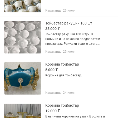
Караганда, 26 июля
Тойбастар ракушки 100 шт
35 000 ₸
Тойбастар ракушки 100 штук. В
наличии и на заказ по предоплате и
предзаказу. Ракушки белого цвета,
покрыты глянцевым лаком .
Караганда, 25 июля
Изготовлены с любовью к творчеству
и от души для Вас. Находится в...
Корзина тойбастар
5 000 ₸
Корзина для тойбастар.
Караганда, 24 июля
Корзина тойбастар
12 000 ₸
В наличии корзины на ұзату. В золоте и