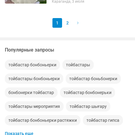
Караганда, 3 июля
1
2
Популярные запросы
тойбастар бонбоньерки
тойбастары
тойбастары бонбоньерки
тойбастар боньбонерки
бонбонерки тойбастар
тойбастар бонбонерьки
тойбастары мероприятия
тойбастар шығару
тойбастар бонбоньерки растяжки
тойбастар гипса
Показать еще
мед тойбастар
тойбастар 500