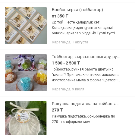
Бонбоньерка (тойбастар)
от 350 ₸
Әр той – есте қаларлық сәт!
Қонақтарыңызды қуантатын әдемі
бонбоньеркалар бізде! 🎁 Түрлі түсті
дизайн, талғамға сай безендіру. ✅
Караганда, 1 августа
Тойға ✅ Қыз ұзатуға ✅ Туған күнге 📞
Тапсырыс: Instagram:
Тойбостар, кыркынаншыгару, ручная работа!
1 500 - 2 500 ₸
Тойбостар, ручная работа цветы из
"мыла "! Принимаю оптовые заказы на
изготовление мыла в форме "цветов"!
Оптом от 100 до 500штук! Сроки
Караганда, 9 июля
изготовления от 5 дней до 3 недель!
Цена указана за одну...
Ракушка подставка на тойбастар, боньбонерки
270 ₸
Ракушка подставка, боньбонерка по
270 тг с оформлением