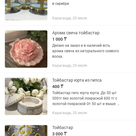
в серебре
Караганда, 20 июля
Арома свеча тойбастар
1 000 ₸
Делаю на заказ и в наличий есть
арома свеча из натурального соевого
воска.
Караганда, 20 июля
Тойбастар юрта из гипса
400 ₸
Тойбастар гипс юрта юрта. До 50 шт
500тг без золотой покраской 600 тг с
золотой покраской От 50 шт и выше: С
оформлением и с биркой 400 тг С
Караганда, 20 июля
золотой покраской и с оформлением
550тг . При заказе на...
Тойбастар
3 000 ₸