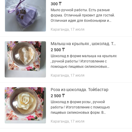
300 ₸
Мыло ручной работы. Есть разные
форма. Отличный презент для гостей.
Отличная идея для бонбоньерки и
тойбастар. От 300 тг и выше
Караганда, 17 июля
Малыш на крыльях , шоколад. Тойбастар.
2 500 ₸
Шоколад в форме малыша на крыльях
, ручной работы ! Изготовление с
помощью пищевых силиконовых
форм. В наличии и на заказ. Тойбастар
Караганда, 17 июля
и корпоративные подарки. Находится
в Караганде ,...
Роза из шоколада. Тойбастар
2 500 ₸
Шоколад в форме розы , ручной
работы ! Изготовление с помощью
пищевых силиконовых форм. В
наличии и на заказ. Тойбастар и
Караганда, 17 июля
корпоративные подарки. Находится в
Караганде , пришахтинск. Отправляю