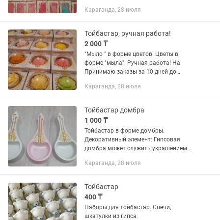
1500тг/шт.Оптом дешевле Цена из
Караганда, 28 июля
"шоколада" от 2500 тг /шт. На заказ от
50 штук и...
Тойбастар, ручная работа!
2 000 ₸
"Мыло " в форме цветов! Цветы в
форме "мыла". Ручная работа! На
Принимаю заказы за 10 дней до
нужной Вам даты.( Подробнее
Караганда, 28 июля
имееться каталог, прокрутив аватарку
вверх). Это оригинально, ни как у всех
и...
Тойбастар домбра
1 000 ₸
Тойбастар в форме домбры.
Декоративный элемент: Гипсовая
домбра может служить украшением
для различных праздников и
Караганда, 28 июля
культурных мероприятий, например, на
тойбастар, где она часто используется
как...
Тойбастар
400 ₸
Наборы для тойбастар. Свечи,
шкатулки из гипса.