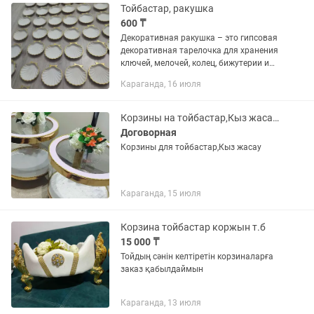
любым...
Тойбастар, ракушка
600 ₸
Декоративная ракушка – это гипсовая
декоративная тарелочка для хранения
ключей, мелочей, колец, бижутерии и
других маленьких предметов. Цена от
Караганда, 16 июля
100 штукк с упаковкой в коробку с
прозрачным окном. Она...
Корзины на тойбастар,Кыз жасау,На заказ от 5-7дней,все вопросы .
Договорная
Корзины для тойбастар,Кыз жасау
Караганда, 15 июля
Корзина тойбастар коржын т.б
15 000 ₸
Тойдың сәнін келтіретін корзиналарға
заказ қабылдаймын
Караганда, 13 июля