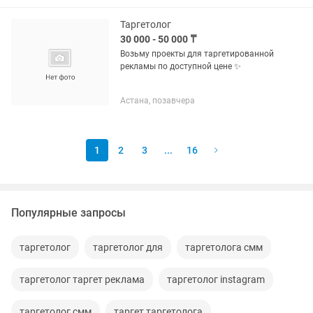
таргетинг так, чтобы...
Таргетолог
30 000 - 50 000 ₸
Возьму проекты для таргетированной
рекламы по доступной цене ✨
Астана, позавчера
1
2
3
...
16
Популярные запросы
таргетолог
таргетолог для
таргетолога смм
таргетолог таргет реклама
таргетолог instagram
таргетолог смм
таргет таргетолога