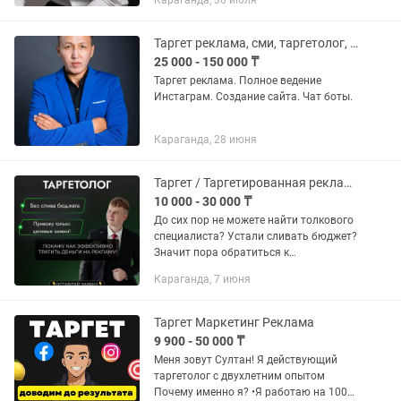
Караганда, 30 июля
результат - честно и качественно -
сетевой маркетинг, кафе рестораны...
Таргет реклама, сми, таргетолог, обучение
25 000 - 150 000 ₸
Таргет реклама. Полное ведение
Инстаграм. Создание сайта. Чат боты.
Караганда, 28 июня
Таргет / Таргетированная реклама / Продвижение в FB и INSTA
10 000 - 30 000 ₸
До сих пор не можете найти толкового
специалиста? Устали сливать бюджет?
Значит пора обратиться к
профессионалу! Меня зовут Никита, и я
Караганда, 7 июня
действующий Meta-Таргетолог с
опытом в различных нишах! Со...
Таргет Маркетинг Реклама
9 900 - 50 000 ₸
Меня зовут Султан! Я действующий
таргетолог с двухлетним опытом
Почему именно я? •Я работаю на 100%