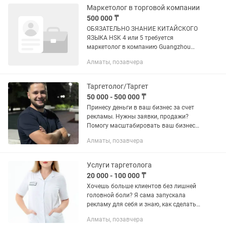
...
Маркетолог в торговой компании
500 000 ₸
ОБЯЗАТЕЛЬНО ЗНАНИЕ КИТАЙСКОГО
ЯЗЫКА HSK 4 или 5 требуется
маркетолог в компанию Guangzhou
Prime Gate International Trading Co., Ltd.
Алматы, позавчера
с HSK 4 или 5 Первое время удаленное
сотрудничество (1—3 мес),...
Таргетолог/Таргет
50 000 - 500 000 ₸
Принесу деньги в ваш бизнес за счет
рекламы. Нужны заявки, продажи?
Помогу масштабировать ваш бизнес
через грамотную настройку
Алматы, позавчера
таргетированной рекламы. Чем я могу
помочь: • Анализ: разберу вашу...
Услуги таргетолога
20 000 - 100 000 ₸
Хочешь больше клиентов без лишней
головной боли? Я сама запускала
рекламу для себя и знаю, как сделать
это эффективно и без слива бюджета—
Алматы, позавчера
теперь делюсь опытом! ✅ Настрою