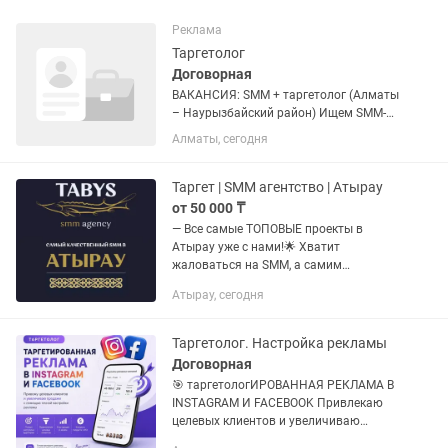
Реклама
Таргетолог
Договорная
ВАКАНСИЯ: SMM + таргетолог (Алматы
– Наурызбайский район) Ищем SMM-
специалиста с навыками таргета для
Алматы, сегодня
салона красоты Задачи: • iPhone новой
модели с хорошей камерой; • Ведение
Instagram и TikTok •...
Таргет | SMM агентство | Атырау
от 50 000 ₸
— Все самые ТОПОВЫЕ проекты в
Атырау уже с нами!🌟 Хватит
жаловаться на SMM, а самим
нанимать на работу девочек
Атырау, сегодня
закончивших трехдневные курсы..
Уважайте себя и свой бизнес, закажите
продвижение у...
Таргетолог. Настройка рекламы
Договорная
🎯 таргетологИРОВАННАЯ РЕКЛАМА В
INSTAGRAM И FACEBOOK Привлекаю
целевых клиентов и увеличиваю
продажи с помощью