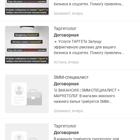
бизнеса в соцсетях. Помогу привлечь
клиентов и увеличить продажи. 💬
Шымкент, вчера
Пишите в личные сообщения —
обсудим задачи и стратегию!
Таргетолог
Договорная
🔹 Услуги ТАРГЕТа Запущу
эффективную рекламу для вашего
бизнеса в соцсетях. Помогу привлечь
клиентов и увеличить продажи. 💬
Астана, вчера
Пишите в личные сообщения —
обсудим задачи и стратегию!
SMM-специалист
Договорная
🚀 ВАКАНСИЯ | SMM-СПЕЦИАЛИСТ +
МАРКЕТОЛОГ В магазин женского
нижнего белья требуется SMM-
специалист и таргетолог (2 в 1). Что
Шымкент, вчера
нужно делать: • Ведение Instagram •
Создание фото- и видеоконтента...
Таргетолог
Договорная
В команду требуется таргетолог для