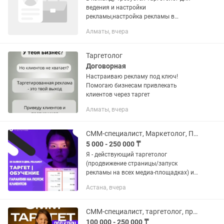
ведения и настройки
рекламы,настройка рекламы в
instagram,Facebook /Tiktok, для
Алматы, вчера
цветочного магазина,опыт работы
обязателен в цветочном магазине,
обязателен не менее...
Таргетолог
Договорная
Настраиваю рекламу под ключ!
Помогаю бизнесам привлекать
клиентов через таргет
Алматы, вчера
СММ-специалист, Маркетолог, Продвижение в Instagram
5 000 - 250 000 ₸
Я - действующий таргетолог
(продвижение страницы/запуск
рекламы на всех медиа-площадках) и
СММ-специалист (ведение страницы) в
Астана, вчера
Instagram. Принесла своим клиентам
более 50-ти млн тенге. «Если бы у...
СММ-специалист, таргетолог, продвижение в Instagram
100 000 - 250 000 ₸