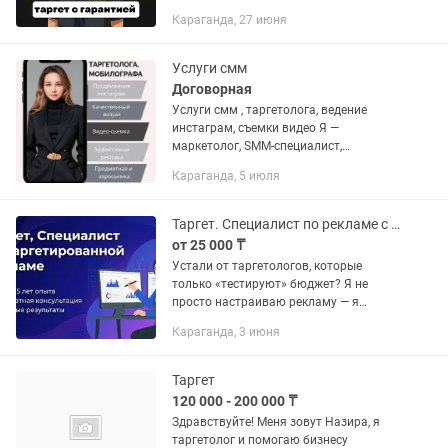
результат •Для меня важно качество и
Караганда, 27 июня
честность •Всегда на связи •Если
реклама не работает — верну...
Услуги смм
Договорная
Услуги смм , таргетолога, ведение
инстаграм, съемки видео Я —
маркетолог, SMM-специалист,
мобилограф и таргетолог в одном
Караганда, 5 июля
лице, а также действующий
предприниматель. Я не просто знаю,
как работать с...
Таргет. Специалист по рекламе с опытом более 5 лет.
от 25 000 ₸
Устали от таргетологов, которые
только «тестируют» бюджет? Я не
просто настраиваю рекламу — я
привожу окупаемых клиентов в ваш
Караганда, 3 июня
бизнес. Что вы получите, работая со
мной: ✅ Опыт 5+ лет: Я знаю,...
Таргет
120 000 - 200 000 ₸
Здравствуйте! Меня зовут Назира, я
таргетолог и помогаю бизнесу