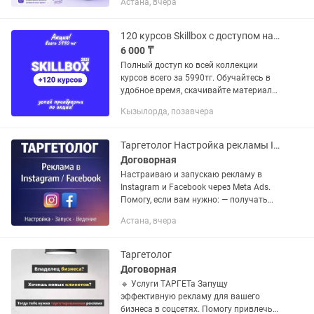
Астана, вчера
профессиональной настройки
рекламы. ✔ Анализ ниши и
конкурентов ✔ Поиск и настройка...
120 курсов Skillbox с доступом навсегда
6 000 ₸
Полный доступ ко всей коллекции
курсов всего за 5990тг. Обучайтесь в
удобное время, скачивайте материалы
без ограничений. Что входит в пакет:
Кызылорда, позавчера
Более 120 курсов от Skillbox и других
ведущих...
Таргетолог Настройка рекламы Instagram/Facebook
Договорная
Настраиваю и запускаю рекламу в
Instagram и Facebook через Meta Ads.
Помогу, если вам нужно: — получать
заявки в или Direct — запустить
Астана, вчера
рекламу на услуги или товары —
протестировать аудитории и...
Таргетолог
Договорная
🔹 Услуги ТАРГЕТа Запущу
эффективную рекламу для вашего
бизнеса в соцсетях. Помогу привлечь