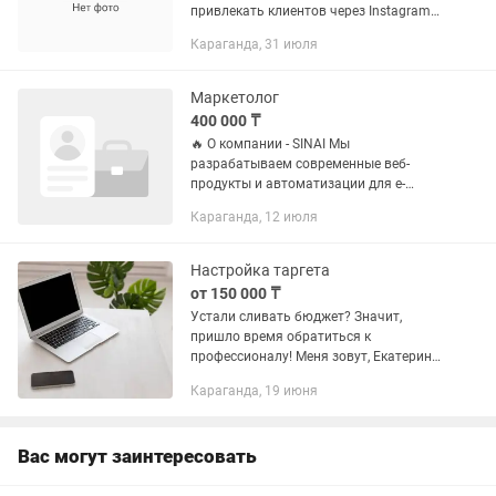
привлекать клиентов через Instagram
,Facebook и TikTok рекламу.
Караганда, 31 июля
Настраиваю рекламу под вашу нишу,
анализирую аудиторию, создаю...
Маркетолог
400 000 ₸
🔥 О компании - SINAI Мы
разрабатываем современные веб-
продукты и автоматизации для e-
commerce/финтех сегмента. Работаем
Караганда, 12 июля
быстро, без бюрократии — решения
принимаются командой. 🔥 О
компании- BLESS...
Настройка таргета
от 150 000 ₸
Устали сливать бюджет? Значит,
пришло время обратиться к
профессионалу! Меня зовут, Екатерина.
Я таргетолог с опытом. Настраиваю
Караганда, 19 июня
таргет под ключ в Facebook и
Instagram, без слива бюджета. Моя...
Вас могут заинтересовать