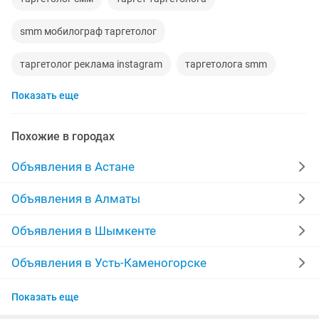
smm мобилограф таргетолог
таргетолог реклама instagram
таргетолога smm
Показать еще
таргетолог таргет
таргетолог смм smm
таргетолога
смм-таргетолог
Похожие в городах
таргетолога маркетолога
таргетолог работа
Объявления в Астане
smm таргетолог
работа таргетолога
Объявления в Алматы
таргетолог таргет продвижение
смм таргетолог
Объявления в Шымкенте
услуги таргетолога
Объявления в Усть-Каменогорске
Объявления в Актобе
Показать еще