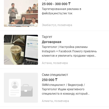
25 000 - 300 000 ₸
Таргетированная реклама в
фейсбук,инста,тик ток
Экибастуз, позавчера
Таргет
Договорная
Таргетолог | Настройка рекламы
Instagram + Facebook Помогу привлечь
клиентов и увеличить продажи через
таргетированную рекламу 💸 📌 Что я
Астана, позавчера
делаю: — Настраиваю эффективную
рекламу в Meta (Instagram +...
Смм специалист
250 000 ₸
SMM-специалист / Видеограф /
Таргетолог Ищем креативного
специалиста в команду, который
возьмет на себя ведение социальных
Алматы, позавчера
сетей наших заведений. Что нужно
делать: Снимать фото- и видеоконтент.