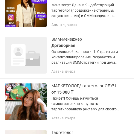
Меня зовут Дана, и Я - действующий
таргетолог (продвижение страницы/
запуск рекламы) и СММ-специалист
(ведение страницы) в Instagram.
Алматы, вчера
Принесла своим клиентам более 30-ти
млн тенге. «Если бы для...
SMM-менеджер
Договорная
Основные обязанности: 1. Стратегия и
контент-планирование Разработка и
реализация SMM-стратегии под цели
бизнеса (позиционирование, воронка
Астана, вчера
привлечения, tone of voice).
Составление ежемесячного и...
МАРКЕТОЛОГ/ таргетолог ОБУЧЕНИЕ
от 15 000 ₸
Привет! Хочешь научиться
самостоятельно запускать
таргетированную рекламу для своего
бизнеса, не тратя лишние деньги на
Астана, вчера
таргетолога? Или ты хочешь освоить
одну из самых востребованных
профессий и...
Таргетолог