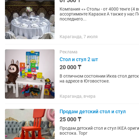
от 500 ₸
Компания «» Столы - от 4000 тенге (4 вида) Стулья - от 500 тенге (3 вида) Текстиль Посуда - в
ассортименте Караоке А также у нас Повара на выезд • График работы: ежедневно с 8:00 до
последнего...
Караганда, 7 июля
Реклама
Стол и стул 2 шт
20 000 ₸
В отличном состоянии Икеа стол детс
на адресе в Юговостоке.
Караганда, вчера
Продам детский стол и стул
25 000 ₸
Продам детский стол и стул IKEA оригинал В отличном состоянии. Чистый , забир
востока. Торг