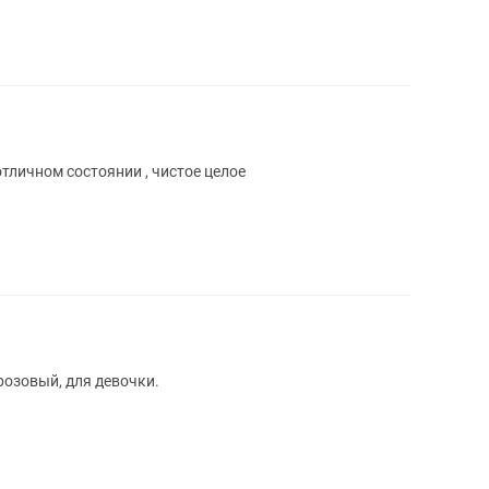
ф Высота 60 см Ширина 52 см В отличном состоянии , чистое целое
розовый, для девочки.