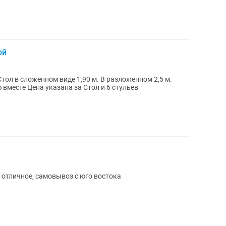
ой
Состояние отличное Стол со скатертью вместе Цена указана за Стол и 6 стульев
 отличное, самовывоз с юго востока