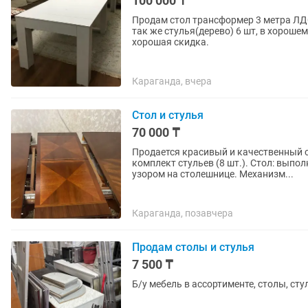
100 000 ₸
Продам стол трансформер 3 метра ЛДС
так же стулья(дерево) 6 шт, в хороше
хорошая скидка.
Караганда, вчера
Стол и стулья
70 000 ₸
Продается красивый и качественный 
комплект стульев (8 шт.). Стол: выпол
узором на столешнице. Механизм...
Караганда, позавчера
Продам столы и стулья
7 500 ₸
Б/у мебель в ассортименте, столы, сту