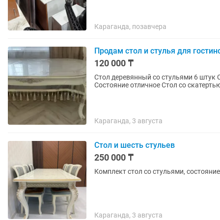
Караганда, позавчера
Продам стол и стулья для гостин
120 000 ₸
Стол деревянный со стульями 6 штук Стол в сложенном виде 1,90 м. В разложенном 2,5 м.
Караганда, 3 августа
Стол и шесть стульев
250 000 ₸
Комплект стол со стульями, состояние
Караганда, 3 августа