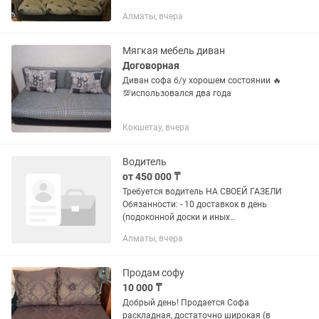
Раскладывается оба предмета. Район
Алматы, вчера
Байзакова Абая
Мягкая мебель диван
Договорная
Диван софа б/у хорошем состоянии 🔥
💯использовался два года
Кокшетау, вчера
Водитель
от 450 000 ₸
Требуется водитель НА СВОЕЙ ГАЗЕЛИ
Обязанности: - 10 доставкок в день
(подоконной доски и иных
материальных ценностей) Требования:
Алматы, вчера
- Честность, пунктуальность,
ответственность Условия: -
заработная...
Продам софу
10 000 ₸
Добрый день! Продается Софа
раскладная, достаточно широкая (в