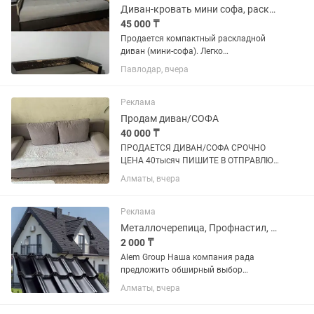
Диван-кровать мини софа, раскладной, компактный
45 000 ₸
Продается компактный раскладной
диван (мини-софа). Легко
раскладывается в спальное место.
Павлодар, вчера
Подойдет для небольшой комнаты,
дачи, офиса или съемной квартиры.
Обивка в хорошем состоянии,
Реклама
механизм...
Продам диван/СОФА
40 000 ₸
ПРОДАЕТСЯ ДИВАН/СОФА СРОЧНО
ЦЕНА 40тысяч ПИШИТЕ В ОТПРАВЛЮ
ВИДЕООБЗОР ПРИЧИНА
Алматы, вчера
ПРОДАЖИ:ПОКУПАЕМ НОВЫЙ НЕЖНО
ФИОЛЕТОВОГО/СИРЕНЕВОГО ЦВЕТА в
комплекте 2подушки и 2 подлокотника.
Реклама
Можно снимать...
Металлочерепица, Профнастил, Штакетник, Водосточная система, Сайдинг
2 000 ₸
Alem Group Наша компания рада
предложить обширный выбор
металлопроката! Вся продукция
Алматы, вчера
полностью отвечает установленным
стандартам качества! Предлагаем