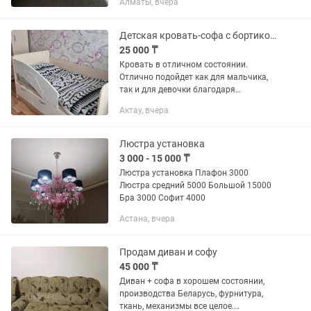
Алматы, вчера
диван и кресло. Сам диван
раскладывается, рабочий механизм...
Детская кровать-софа с бортиком Дельфин и ящиками РАЗМЕР 16080
25 000 ₸
Кровать в отличном состоянии.
Отлично подойдет как для мальчика,
так и для девочки благодаря
нейтральной светлой
Актау, вчера
расцветке.Основные
преимущества:Безопасность: высокий
защитный бортик с рельефным...
Люстра установка
3 000 - 15 000 ₸
Люстра установка Плафон 3000
Люстра средний 5000 Большой 15000
Бра 3000 Софит 4000
Астана, вчера
Продам диван и софу
45 000 ₸
Диван + софа в хорошем состоянии,
производства Беларусь, фурнитура,
ткань, механизмы все целое.