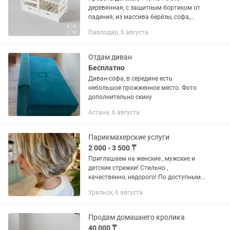
деревянная, с защитным бортиком от
падения, из массива берёзы, софа,
белая Без нижних ящиков Без матраса
Павлодар, 6 августа
Состояние хорошее
Отдам диван
Бесплатно
Диван-софа, в середине есть
небольшое прожженное место. Фото
дополнительно скину
Астана, 6 августа
Парикмахерские услуги
2 000 - 3 500 ₸
Приглашаем на женские , мужские и
детские стрижки! Стильно ,
качественно, недорого! По доступным
ценам! Также делаю окрашивание,
Уральск, 6 августа
мелирование, укладки , локоны!
Стрижка + укладка в подарок! Ждём
вас...
Продам домашнего кролика
40 000 ₸