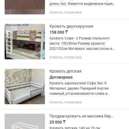
длину 2м). Имеются выдвижные ящики
для хранения.
Алматы, позавчера
Кровать двухъярусная
158 000 ₸
Кровать Софи - 2 Размер спального
места: 190/80см Размер кровати:
202/102см Материал: массив сосны и
мдф Производство: Россия Спинки,
Алматы, позавчера
стенки кровати - реечные Днище
кровати - реечное Цена:...
Кровать детская
Договорная
Кровать одноярусная Софа Эко -9
Материал: дерево Передний бортик
съемный, устанавливается слева и
справа по желанию Спинки, стенки
Алматы, позавчера
кровати: реечные. Днище кровати:
реечное. Цвет:...
Продам кровать из массива березы 140 на 70 см
25 000 ₸
Кровать детская, 140 на 70 см,