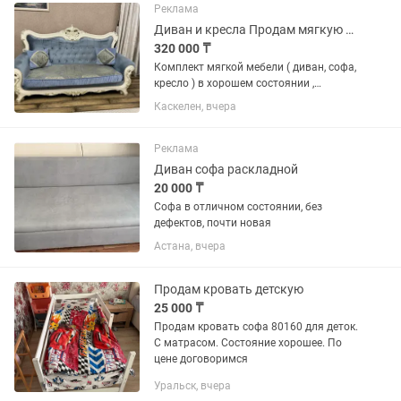
следующий ассортимент кровельных...
Реклама
Диван и кресла Продам мягкую мебель для зала
320 000 ₸
Комплект мягкой мебели ( диван, софа,
кресло ) в хорошем состоянии ,
пользовались аккуратно
Каскелен, вчера
Реклама
Диван софа раскладной
20 000 ₸
Софа в отличном состоянии, без
дефектов, почти новая
Астана, вчера
Продам кровать детскую
25 000 ₸
Продам кровать софа 80160 для деток.
С матрасом. Состояние хорошее. По
цене договоримся
Уральск, вчера