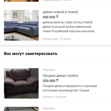
Караганда, 27 июля
диван новый угловой
300 000 ₸
диваны,кресла, софа,тахта,угловой
диван большой выбор мебельной
ткани Российский поролон высокой
плотности изготовление возможно по
Караганда, 19 июля
вашим фото работаем по области
Вас могут заинтересовать
Реклама
Продам диван тройку
250 000 ₸
Продам диван,софу,кресло в хорошем
состоянии производство Турция.
Алматы, сегодня
Реклама