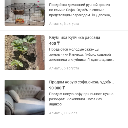
Продаётся домашний ручной кролик
по кличке Софа. Отдаём в связи с
предстоящим переездом. 🐰 Девочка, 6
месяцев. Все необходимые прививки
Алматы, 6 августа
сделаны. Цена — 40 000 тг, возможен
торг. Вместе с кроликом...
Клубника Купчиха рассада
400 ₸
Продаются молодые саженцы
земклуники Купчиха. Гибрид садовой
земляники и клубники. Ягоды сладкие,
ароматные.Морозостойкая, хорошо
Алматы, 5 августа
разрастается.. Нахожусь софья-
рыскулова.
Продам новую софа.очень удобная и красивая
90 000 ₸
Продам новую софу при выносе нужно
разобрать боковинки. Софа без
ящиков
Алматы, 11 июля