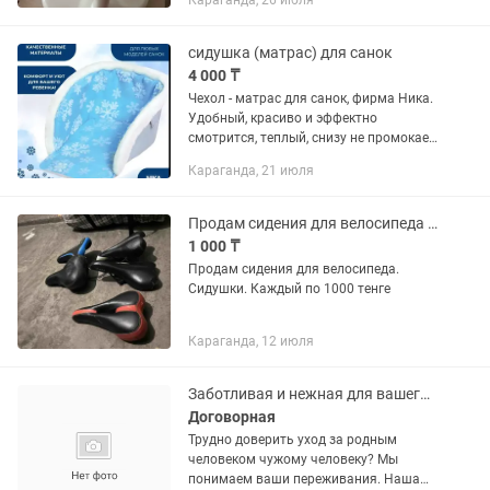
Караганда, 26 июля
сидушка (матрас) для санок
4 000 ₸
Чехол - матрас для санок, фирма Ника.
Удобный, красиво и эффектно
смотрится, теплый, снизу не промокает,
в очень хорошем состоянии,
Караганда, 21 июля
пользовались несколько раз, забирать
в городе
Продам сидения для велосипеда / сидушки
1 000 ₸
Продам сидения для велосипеда.
Сидушки. Каждый по 1000 тенге
Караганда, 12 июля
Заботливая и нежная для вашего близкого. Патронажный уход с уважением и душ
Договорная
Трудно доверить уход за родным
человеком чужому человеку? Мы
понимаем ваши переживания. Наша