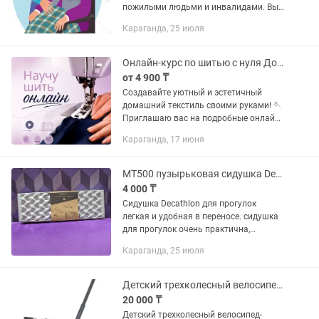
пожилыми людьми и инвалидами. Вы
можете найти сиделку или подобрать
Караганда, 25 июля
хороший персонал.Головной офис
компании находится по адресу на...
Онлайн-курс по шитью с нуля Домашний текстиль (Рассрочка Kaspi 0-0-4)
от 4 900 ₸
Создавайте уютный и эстетичный
домашний текстиль своими руками! 🪡
Приглашаю вас на подробные онлайн-
уроки по шитью. Курс разработан
Караганда, 17 июня
специально для тех, кто хочет
научиться шить ровно, красиво и без...
MT500 пузырьковая сидушка Decathlon
4 000 ₸
Сидушка Decathlon для прогулок
легкая и удобная в переносе. сидушка
для прогулок очень практична,
позволяя защищаться от холода и
Караганда, 25 июля
влаги, сидя на земле. Ее вес составляет
всего 60 гр.
Детский трехколесный велосипед-беговел
20 000 ₸
Детский трехколесный велосипед-