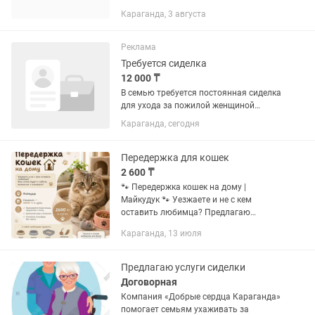
патронажная служба подбирает
Караганда, 3 августа
проверенных, опытных и душевных
сиделок для пожилых и
тяжелобольных...
Реклама
Требуется сиделка
12 000 ₸
В семью требуется постоянная сиделка
для ухода за пожилой женщиной
Обязанности: •Помощь в
Караганда, сегодня
передвижении (паралич руки и ноги с
левой стороны) и гигиене. •Контроль
приема пищи и лекарств. •Общение,...
Передержка для кошек
2 600 ₸
🐾 Передержка кошек на дому |
Майкудук 🐾 Уезжаете и не с кем
оставить любимца? Предлагаю
домашнюю передержку для кошек в
Караганда, 13 июля
спокойной и уютной обстановке 🐱 📍
Майкудук 💰 Стоимость — 2600 тг в
сутки ✅...
Предлагаю услуги сиделки
Договорная
Компания «Добрые сердца Караганда»
помогает семьям ухаживать за