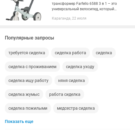
трансформер Farfello 6588 3 в 1 – это
универсальный велосипед, который
растет вместе с вашим ребенком,
Караганда, 22 июля
предлагая три удобных режима
использования: 1. Беговел (от 1...
Популярные запросы
требуется сиделка
сиделка работа
сиделка
сиделка с проживанием
сиделка уходу
сиделка ищу работу
няня сиделка
сиделка жумыс
работа сиделка
сиделка пожилыми
медсестра сиделка
Показать еще
сиделка для женщины
сиделка для больного