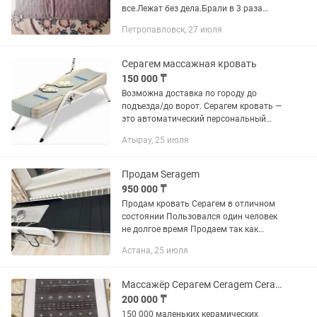
все.Лежат без дела.Брали в 3 раза
дороже.
Петропавловск, 27 июля
Серагем массажная кровать
150 000 ₸
Возможна доставка по городу до
подъезда/до ворот. Серагем кровать —
это автоматический персональный
термомассажер-кушетка, сочетающий
Атырау, 25 июля
функции точечного массажа,
прогревания и вытяжения...
Продам Seragem
950 000 ₸
Продам кровать Серагем в отличном
состоянии Пользовался один человек
не долгое время Продаем так как
срочно нужны деньги
Астана, 25 июля
Массажёр Серагем Ceragem Ceramix S1
200 000 ₸
150 000 маленьких керамических