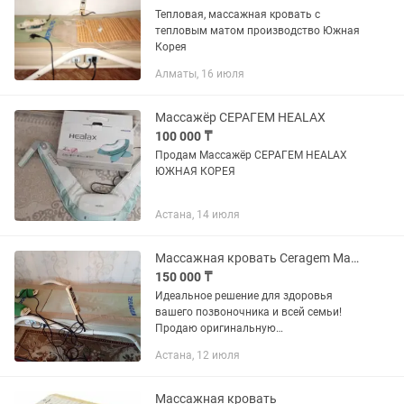
Тепловая, массажная кровать с
тепловым матом производство Южная
Корея
Алматы, 16 июля
Массажёр СЕРАГЕМ HEALAX
100 000 ₸
Продам Массажёр СЕРАГЕМ HEALAX
ЮЖНАЯ КОРЕЯ
Астана, 14 июля
Массажная кровать Ceragem Master CGM-M3500
150 000 ₸
Идеальное решение для здоровья
вашего позвоночника и всей семьи!
Продаю оригинальную
терапевтическую массажную кровать
Астана, 12 июля
Ceragem (Серагем) в отличном
состоянии. Аппарат сочетает в себе
функции массажа,...
Массажная кровать