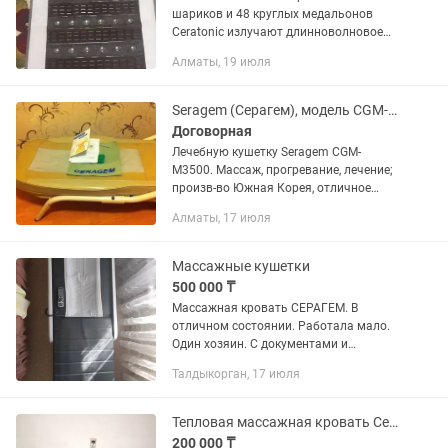
шариков и 48 круглых медальонов
Ceratonic излучают длинноволновое
инфракрасное тепло. Керамические
Алматы, 19 июля
шарики Ceratonic нагреваются
равномерно и не обжигают кожу.
Круглыми...
Seragem (Серагем), модель CGM-M3500
Договорная
Лечебную кушетку Seragem CGM-
M3500. Массаж, прогревание, лечение;
произв-во Южная Корея, отличное
состояние (после покупки практически
Алматы, 17 июля
сразу перестали пользоваться из-за
обнаруженных противопоказаний...
Массажные кушетки
500 000 ₸
Массажная кровать СЕРАГЕМ. В
отличном состоянии. Работала мало.
Один хозяин. С документами и
упаковкой. Возможна рассрочка.
Талдыкорган, 17 июля
Тепловая массажная кровать Серагем
200 000 ₸