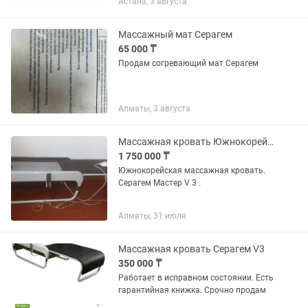
Астана, 3 августа
механической коррекции
позвоночника. При болях в спине,
остеохондроз,...
Массажный мат Серагем
65 000 ₸
Продам согревающий мат Серагем
Алматы, 3 августа
Массажная кровать Южнокорейская. Бренд Серагем Мастер V 3 .
1 750 000 ₸
Южнокорейская массажная кровать.
Серагем Мастер V 3 .
Алматы, 31 июля
Массажная кровать Серагем V3
350 000 ₸
Работает в исправном состоянии. Есть
гарантийная книжка. Срочно продам