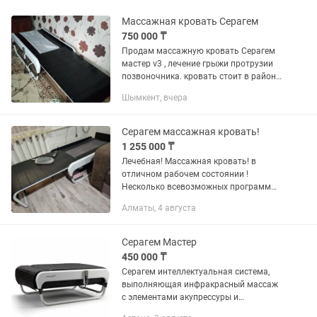
Массажная кровать Серагем
750 000 ₸
Продам массажную кровать Серагем
мастер v3 , лечение грыжи протрузии
позвоночника. кровать стоит в районе
Забадама, звоните кому необходимо
Шымкент, вчера
Серагем массажная кровать!
1 255 000 ₸
Лечебная! Массажная кровать! в
отличном рабочем состоянии !
Несколько всевозможных программ
для спины поясницы! Улучшает
Алматы, 4 августа
кровообращение! Дарит энергию!
Успокаивает ! Готовит ко сну ! Зависит
от...
Серагем Мастер
450 000 ₸
Серагем интеллектуальная система,
выполняющая инфракрасный массаж
с элементами акупрессуры и
прогревания, а также с функцией