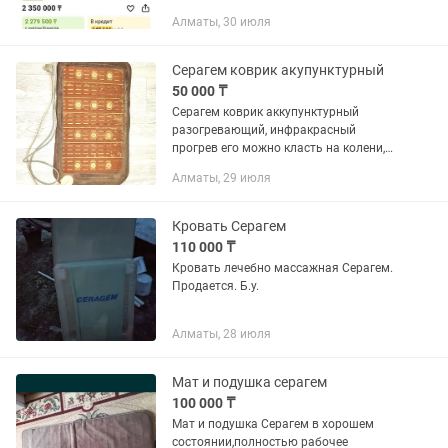
Алматы, 30 июля
Серагем коврик акупунктурный
50 000 ₸
Серагем коврик аккупунктурный
разогревающий, инфракрасный
прогрев его можно класть на колени,
плечи, стоять, лежать. Рекомендуется
Алматы, 29 июля
для простывающих, часто мерзнущих с
ослабленным иммунитетом. Коврик...
Кровать Серагем
110 000 ₸
Кровать лечебно массажная Серагем.
Продается. Б.у.
Алматы, 28 июля
Мат и подушка серагем
100 000 ₸
Мат и подушка Серагем в хорошем
состоянии,полностью рабочее