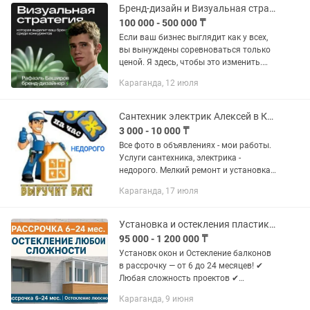
Бренд-дизайн и Визуальная стратегия Упаковка бизнеса в сегмент Premium
100 000 - 500 000 ₸
Если ваш бизнес выглядит как у всех,
вы вынуждены соревноваться только
ценой. Я здесь, чтобы это изменить.
Меня зовут Рафаэль, и я не просто
Караганда, 12 июля
рисую логотипы я создаю визуальный
фундамент, который...
Сантехник электрик Алексей в Караганде недорого!
3 000 - 10 000 ₸
Все фото в объявлениях - мои работы.
Услуги сантехника, электрика -
недорого. Мелкий ремонт и установка,
а также полностью с нуля квартиру
Караганда, 17 июля
под ключ по сантехнике и электрики.
По сантехнике: Замена...
Установка и остекления пластиковых окон и балконов
95 000 - 1 200 000 ₸
Установк окон и Остекление балконов
в рассрочку — от 6 до 24 месяцев! ✔
Любая сложность проектов ✔
Остекление + обшивка в любом цвете
Караганда, 9 июня
✔ Красиво, тепло и практично ✔