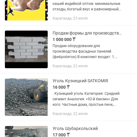
нашей индейкой оптом: минимальные
отходы, богатый вкус и равномерный
вес туш. Индивидуальные
Караганда, 25 июля
предложения для сетей. Уникальное
предложение для оптовых
закупщиков:...
Продам формы для производства фасадных панелей (фибробетон)
1 000 000 ₸
Продам оборудование для
производства фасадных панелей
(фибробетон) В комплект входит: 1.
Формы из АБС-пластика (лучшие в
Караганда, 22 июля
своём сегменте): Классический кирпич
— 50 кв. м. Декоративные углы — 2 кв....
Уголь Кузнецкий SATKOMIR
16 000 ₸
. Кузнецкий уголь Категория: Средний
сегмент Аналогия: «92-й бензин» Для
кого: Частные дома, простые печи,
ежедневная топка Преимущества:
Караганда, 22 июля
•Хорошая теплоотдача •Умеренный
расход •Доступная...
Уголь Шубаркольский
17 000 ₸