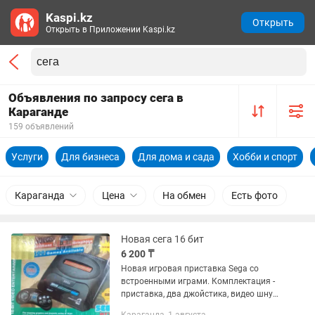
Kaspi.kz
Открыть
Открыть в Приложении Kaspi.kz
Объявления по запросу сега в
Караганде
159 объявлений
Услуги
Для бизнеса
Для дома и сада
Хобби и спорт
Караганда
Цена
На обмен
Есть фото
Новая сега 16 бит
6 200 ₸
Новая игровая приставка Sega со
встроенными играми. Комплектация -
приставка, два джойстика, видео шнур,
блок питания. Кассеты Сега продаются