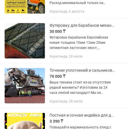
Расход минимальный только на
рекламу (можно рекламировать и
Караганда, 6 августа
бесплатно) Пишите доступ
ограниченный! Осталось мало мест!
Успей!!!
Футеровку для барабанов механические соединения SMT Вулкан
30 000 ₸
Футеровка барабанов Европейская
новая толщина 10мм 12мм 20мм
сегментная ласточкин хвост;
механические соединения для
Караганда, 28 июля
стыковки транспортерной ленты и для
ремонта ленты. Вулкан SMT.
Точение уплотнений и сальников для спецтехники CAT, Komatsu, Liebherr.
70 000 ₸
Ваша техника стоит из-за отсутствия
редкой манжеты? Изготовим за 24
часа любой нестандарт! Мы не
магазин запчастей, мы —
Караганда, 28 июля
производственный цех. Вытачиваем
профессиональные уплотнения,
манжеты и...
Постная и сочная индейка для диеты и спорта
3 390 ₸
Повышайте маржинальность блюд с