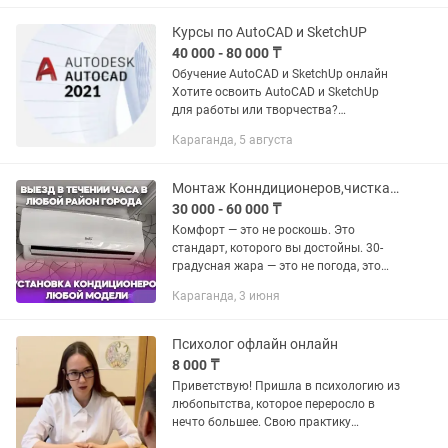
Доступно — без переплат 👉...
Курсы по AutoCAD и SketchUP
40 000 - 80 000 ₸
Обучение AutoCAD и SketchUp онлайн
Хотите освоить AutoCAD и SketchUp
для работы или творчества?
Приглашаем на онлайн-курсы по
Караганда, 5 августа
обучению работе с популярными
программами для 2D и 3D...
Монтаж Конндиционеров,чистка,ремонт,обслуживание
30 000 - 60 000 ₸
Комфорт — это не роскошь. Это
стандарт, которого вы достойны. 30-
градусная жара — это не погода, это
испытание. Каждый градус выше — это
Караганда, 3 июня
минус к вашей продуктивности, сну,
настроению и даже...
Психолог офлайн онлайн
8 000 ₸
Приветствую! Пришла в психологию из
любопытства, которое переросло в
нечто большее. Свою практику
начинала в детском центре с детьми с