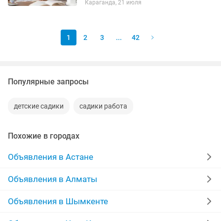
Караганда, 21 июля
неправильное произношение звуков
ринолалия гнусавость
недоразвитость...
1
2
3
...
42
Популярные запросы
детские садики
садики работа
Похожие в городах
Объявления в Астане
Объявления в Алматы
Объявления в Шымкенте