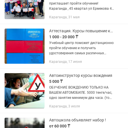
приглашает пройти обучение!
Караганда , 45 квартал ул Ермекова 46
Каб 14 первый этаж 🔹Наш сайт
Караганда, 31 мая
🔹Инстаграм Мы обучаем по
следующим направлениям: ✅ Курсы
Бухгалтерский...
Аттестация. Курсы повышение квалификации
1 000 - 20 000 ₸
Учебный центр поможет дистанционно
пройти обучение и получить
удостоверения самых различных
профессий. Пожарно-технический
Караганда, 17 июня
минимум (ПТМ) Промышленной
безопасности (Промбез) Техники
безопасности и...
Автоинструктор курсы вождения
5 000 ₸
ОБУЧЕНИЕ ВОЖДЕНИЮ ТОЛЬКО НА
ВАШЕМ АВТОМОБИЛЕ. 5000 тенге/час,
одно занятие минимум два часа. (то
есть минимум 10000 тенге).
Караганда, 3 июля
Первоначальное обучение на
закрытой площадке (автодроме) как
для лиц,...
Автошкола объявляет набор !
от 60 000 ₸