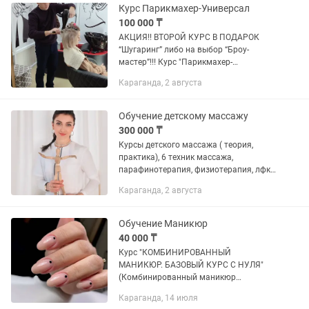
квалификации-...
Курс Парикмахер-Универсал
100 000 ₸
АКЦИЯ!! ВТОРОЙ КУРС В ПОДАРОК
“Шугаринг” либо на выбор “Броу-
мастер”!!! Курс "Парикмахер-
универсал" - индивидуальное обучение,
Караганда, 2 августа
гибкий график, срок обучения - 1 месяц.
График занятий -...
Обучение детскому массажу
300 000 ₸
Курсы детского массажа ( теория,
практика), 6 техник массажа,
парафинотерапия, физиотерапия, лфк (
лечебная физкультура). Выдают два
Караганда, 2 августа
сертификата. 6 дней обучения по 2
часа. Можно без медицинского...
Обучение Маникюр
40 000 ₸
Курс "КОМБИНИРОВАННЫЙ
МАНИКЮР. БАЗОВЫЙ КУРС С НУЛЯ"
(Комбинированный маникюр
(аппаратный + классический) + гелевое
Караганда, 14 июля
покрытие ногтей + выравнивание,