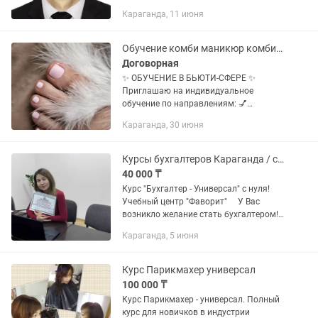
навыки вождения. 🚗 Подготовка к
Караганда, 11 июня
практической части экзамена . 🚗
Помогу преодолеть...
Обучение комби маникюр комби педикюр наращивание ногтей
Договорная
✨ ОБУЧЕНИЕ В БЬЮТИ-СФЕРЕ ✨
Приглашаю на индивидуальное
обучение по направлениям: 💅
Комбинированный маникюр —
Караганда, 30 июня
правильная подготовка ногтевой
пластины — работа с аппаратом и
инструментами —...
Курсы бухгалтеров Караганда / с нуля до отчетов по ТОО, по ИП
40 000 ₸
Курс "Бухгалтер - Универсал" с нуля!
Учебный центр "Фаворит" ⠀ У Вас
возникло желание стать бухгалтером!
⠀ Желание стать хорошим
Караганда, 5 июня
бухгалтером! Востребованным
специалистом в своей области! Тогда
Вам...
Курс Парикмахер универсал
100 000 ₸
Курс Парикмахер - универсал. Полный
курс для новичков в индустрии