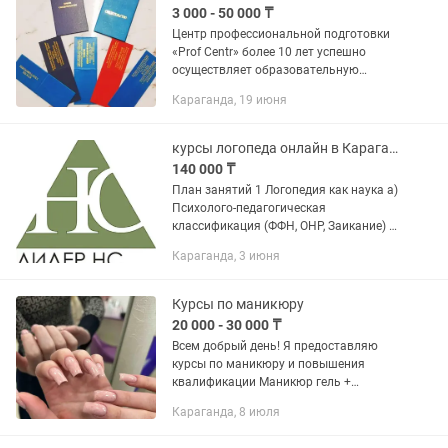
3 000 - 50 000 ₸
Центр профессиональной подготовки
«Prof Centr» более 10 лет успешно
осуществляет образовательную
деятельность в сфере
Караганда, 19 июня
профессионального обучения и
подготовки специалистов рабочих
профессий. За годы...
курсы логопеда онлайн в Караганде
140 000 ₸
План занятий 1 Логопедия как наука а)
Психолого-педагогическая
классификация (ФФН, ОНР, Заикание) б)
Клиническая классификация
Караганда, 3 июня
(Дислалия, логоневроз, афазия,
алалия, ЗРР, ЗПР, ТЗРР) 2 Диагностика
а)...
Курсы по маникюру
20 000 - 30 000 ₸
Всем добрый день! Я предоставляю
курсы по маникюру и повышения
квалификации Маникюр гель +
наращивание - 30000 тенге (всего 5
Караганда, 8 июля
людям достанется) Маникюр гель -
20000 тенге Повышение