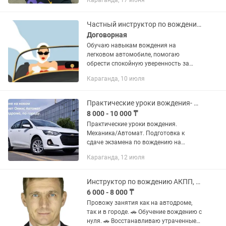
Караганда, 17 июня
25 лет. Имеется свой автодром,
(точная копия автоцона) платный
2000...
Частный инструктор по вождению Караганда
Договорная
Обучаю навыкам вождения на
легковом автомобиле, помогаю
обрести спокойную уверенность за
рулем. Обучаю девушек. Вождение
Караганда, 10 июля
осуществляется на Кіа sportage 2021
года. Также обучу вождению на вашем
авто....
Практические уроки вождения- Механика/Автомат. Подготовка к сдаче экзамена
8 000 - 10 000 ₸
Практические уроки вождения.
Механика/Автомат. Подготовка к
сдаче экзамена по вождению на
автодроме копии СПЕЦЦОНа.
Караганда, 12 июля
Обучение на нашем или Вашем
автомобиле как "автомат", так и...
Инструктор по вождению АКПП, МКПП
6 000 - 8 000 ₸
Провожу занятия как на автодроме,
так и в городе. 🚗 Обучение вождению с
нуля. 🚗 Восстанавливаю утраченные