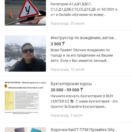
Категории А1,А,В1,В,ВС1,
С1,С,Д1,Д,ВЕ,С1Е,СЕ,Д1Е,ДЕ от 60.000т е
н г е Онлайн обучение по всему
Казахстану. 🚜Тракторист -машинист
Караганда, 30 июня
50.000 т е н г е 📢Перевозка опасных
грузов: Международные...
Инструктор по вождению, автоинструктор.
3 500 ₸
Всем Привет Обучаю вождению по
городу и за его пределами на Вашем
авто. Если у Вас имеется личный
транспорт и водительское
Караганда, 10 июля
удостоверение, но присутствует
неуверенность и страх управления...
Бухгалтерские курсы
20 000 - 59 000 ₸
Начните изучать бухгалтерию в BUH
CENTER KZ 📚. С нами бухгалтерия - это
просто! 📝Освойте Бухгалтерию
доступным языком! 📌Курс - Бухгалтер
Караганда, 3 июля
от А до Я 📋План курса - на фото Во
время обучения вы сможете...
Корочки БиОТ ПТМ Промбез Обучение