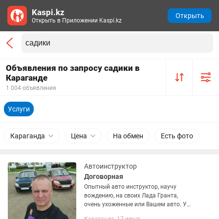
Kaspi.kz
Открыть
Открыть в Приложении Kaspi.kz
Объявления по запросу садики в
Караганде
1 004 объявления
Услуги
Караганда
Цена
На обмен
Есть фото
Автоинструктор
Договорная
Опытный авто инструктор, научу
вождению, на своих Лада Гранта,
очень ухоженные или Вашем авто. У
меня механика и автомат опыт более