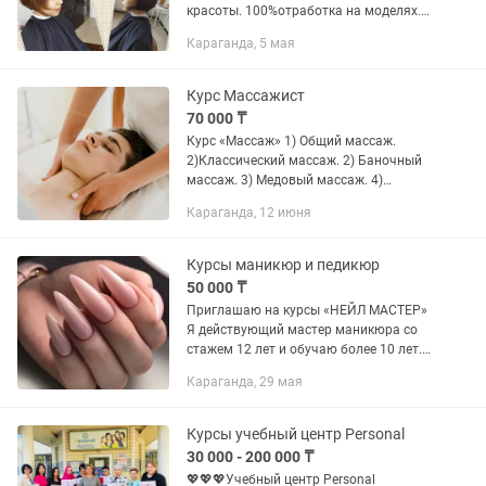
красоты. 100%отработка на моделях.
Длительность курса 1 мес в
Караганда, 5 мая
малокомплектных группах.Учебные
дни:среда четверг пятница и суббота
с...
Курс Массажист
70 000 ₸
Курс «Массаж» 1) Общий массаж.
2)Классический массаж. 2) Баночный
массаж. 3) Медовый массаж. 4)
Элементы Точечного массажа. 5)
Караганда, 12 июня
Лимфодренажный массаж. 6)
Антицеллюлитный массаж. 7)
Лечебный...
Курсы маникюр и педикюр
50 000 ₸
Приглашаю на курсы «НЕЙЛ МАСТЕР»
Я действующий мастер маникюра со
стажем 12 лет и обучаю более 10 лет.
Обучение веду индивидуально так как
Караганда, 29 мая
в группе программа трудно
усваивается. Стоимость 50 000 тг....
Курсы учебный центр Personal
30 000 - 200 000 ₸
💖💖💖Учебный центр Personal