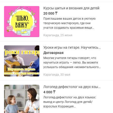
укрепление ногтевой пластины +
правильность формы...
Курсы шитья и вязания для детей
20 000 ₸
Приглашаем ваших деток в уютную
творческую мастерскую, где они
учатся создавать красивые вещи
своими руками. Это не просто кружок.
Караганда, 25 июня
Это внимательное обучение в малых
группах с бережным отношением к...
Уроки игры на гитаре. Научитесь играть именно так, как мечтаете!
Договорная
Многие учителя гитары говорят, что
научиться играть — легко. Вы можете
услышать обещания «моментального
результата» или «освоения гитары
Караганда, 30 мая
всего за месяц». На самом деле, это не
совсем так. Учиться...
Логопед-дефектолог на двух языках для взрослых/детей
4 000 ₸
Логопед-дефектолог на двух языках:
выезд и центр Логопед для детей/
взрослых Коррекция
звукопроизношения у детей/взрослых: