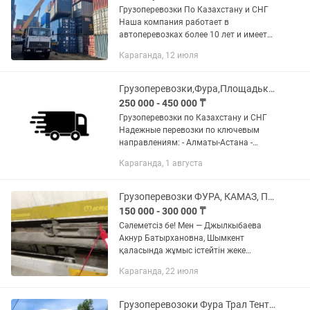
Грузоперевозки По Казахстану и СНГ
Наша компания работает в
автоперевозках более 10 лет и имеет
опыт в международных перевозках.
Караганда, 12 июля
Предоставляем все виды документов.
В том числе можем предоставить и...
Грузоперевозки,Фура,Площадька,Трал,Рефрижератор,Камаз
250 000 - 450 000 ₸
Грузоперевозки по Казахстану и СНГ
Надежные перевозки по ключевым
направлениям: - Алматы-Астана -
Алматы-Шымкент - Алматы-Актау -
Караганда, 1 августа
Алматы-Устькаман - Алматы - Орал -
Алматы - Атырау - Алматы-...
Грузоперевозки ФУРА, КАМАЗ, ПЛОЩАДКА, РЕФРИЖЕРАТОР, ГАЗЕЛЬ, ТЕНТ
150 000 - 300 000 ₸
Сәлеметсіз бе! Мен — Джылкыбаева
Акнур Батырхановна, Шымкент
қаласында жұмыс істейтін жеке
логистпін. Қазақстан бойынша
Караганда, 22 июля
жүктерді уақтылы әрі қауіпсіз
жеткізумен айналысамын. - Жүктерді
ұйымдастыру...
Грузоперевозоки Фура Трал Тент Камаз Логистика Рефрижератора