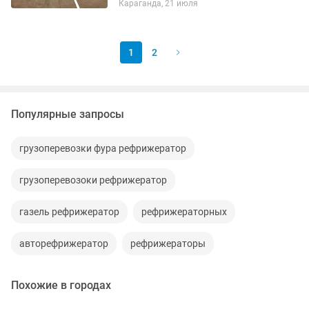
Караганда, 21 июля
Предоставляем все виды документов.
В том числе можем предоставить и...
1
2
Популярные запросы
грузоперевозки фура рефрижератор
грузоперевозоки рефрижератор
газель рефрижератор
рефрижераторных
авторефрижератор
рефрижераторы
Похожие в городах