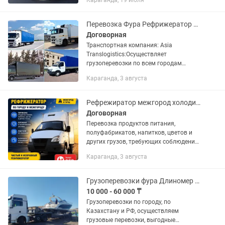
Караганда, 19 июля
межгород Работаем 24/7 - рассчитаем
вашу перевозку Работаем в...
Перевозка Фура Рефрижератор Тралы 5-20 тонник межгород длинномеры камазы
Договорная
Транспортная компания: Asia
Translogistics:Осуществляет
грузоперевозки по всем городам
Казахстана Любая форма оплаты нал/
Караганда, 3 августа
безнал НДС/безНДС Сборный груз.
Попутный груз. Предоставляем
полный спектр...
Рефрежиратор межгород холодильник газель
Договорная
Перевозка продуктов питания,
полуфабрикатов, напитков, цветов и
других грузов, требующих соблюдения
температурного режима. ✔ По городу и
Караганда, 3 августа
межгороду ✔ Работаем без выходных
✔ Бережная и своевременная...
Грузоперевозки фура Длиномер площадка Рефрижератор трал площадка
10 000 - 60 000 ₸
Грузоперевозки по городу, по
Казахстану и РФ, осуществляем
грузовые перевозки, выгодные