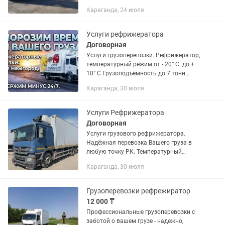
условия, работаем без выходных,
Караганда, 24 июля
оплата на ОУР с НДС и без НДС
Услуги рефрижератора
Договорная
Услуги грузоперевозки. Рефрижератор,
температурный режим от - 20° С. до +
10° С Грузоподъёмность до 7 тонн.
Контакты указаны в карусели листайте
Караганда, 30 июля
Услуги Рефрижератора
Договорная
Услуги грузового рефрижератора.
Надёжная перевозка Вашего груза в
любую точку РК. Температурный
режим от- 20°С до +10°С. Сохранность
Караганда, 30 июля
груза. Доставка точно в срок.
Грузоперевозки рефрежиратор
12 000 ₸
Профессиональные грузоперевозки с
заботой о вашем грузе - надежно,