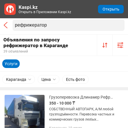
Kaspi.kz
Открыть
Открыть в Приложении Kaspi.kz
Объявления по запросу
рефрижератор в Караганде
39 объявлений
Услуги
Караганда
Цена
Есть фото
Грузоперевозка Длинамер Рефрижератор Газель Фура тент
350 - 10 000 ₸
СОБCTВEНHЫЙ АВTOПАPК, А/M любoй
грузподъёмности. Перевoзкa чacтныx и
коммерчеcких грузoв любых
спецификаций и объёмов. По городу и