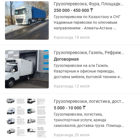
Грузоперевозка, Фура, Площадка, Трал, Рефрижератор Камаз
250 000 - 450 000 ₸
Грузоперевозки по Казахстану и СНГ
Надежные перевозки по ключевым
направлениям: - Алматы-Астана -
Алматы-Шымкент - Алматы-Актау -
Караганда, 18 июля
Алматы-Устькаман - Алматы - Орал -
Алматы - Атырау - Алматы-...
Грузоперевозки, Газель, Рефрижератор,Доставка, Грузотакси, Вывоз мусора, РФ
Договорная
Грузоперевозки на а/м Газель.
Квартирные и офисные переезды,
доставка мебели, бытовой техники и
стройматериала по городу, районам и
Караганда, 12 июля
СНГ. Услуги грузчиков! Наличие ИП на
ОУР. Цена договорная. Газель...
Грузоперевозки, логистика, доставка, рефрижератор, фура, газель
5 000 - 10 000 ₸
Грузоперевозки, логистика,
транспортные услуги, аренда
самосвалов, доставка груза. Помощь
тендерщикам в грузоперевозках!
Караганда, 20 июля
Предоставляем транспорт под любые