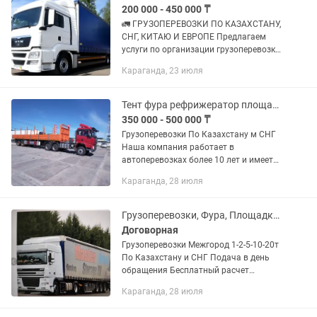
200 000 - 450 000 ₸
🚛 ГРУЗОПЕРЕВОЗКИ ПО КАЗАХСТАНУ,
СНГ, КИТАЮ И ЕВРОПЕ Предлагаем
услуги по организации грузоперевозки
любой сложности. ✅ Перевозки по
Караганда, 23 июля
всему Казахстану ✅ Международные
перевозки по странам СНГ ✅...
Тент фура рефрижератор площадка газель трал тандем все виды фур
350 000 - 500 000 ₸
Грузоперевозки По Казахстану м СНГ
Наша компания работает в
автоперевозках более 10 лет и имеет
опыт в международных перевозках.
Караганда, 28 июля
Предоставляем все виды документов.
В том числе можем предоставить и...
Грузоперевозки, Фура, Площадка, Трал, Рефрижератор
Договорная
Грузоперевозки Межгород 1-2-5-10-20т
По Казахстану и СНГ Подача в день
обращения Бесплатный расчет
стоимости Попутный груз-заказ Фуры
Караганда, 28 июля
ГАЗели, Валдай, Рефрижератор