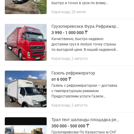
быстро и точно в срок по всему
Казахстану и СНГ! - Рефрежираторные
Караганда, 20 июля
перевозки - контроль температуры -
Тентовые фургоны - Эвакуатор -...
Грузоперевозки.Фура.Рефрижератор .Длиномер.Камаз.Тралл.Площадка.Газель
3 990 - 1 000 000 ₸
Качественно, быстро надежно
доставим груз в любую точку страны
по выгодной цене. В нашей надежной
команде профессиональные, опытные
Караганда, 2 августа
водители,отзывчивые менеджера!
Газель рефрижератор
от 6 000 ₸
Газель с рефрижератором — доставка
с температурным режимом
Предоставляем услуги Газели
Оперативно, аккуратно и по доступной
Караганда, 2 августа
• Городские и междугородние
перевозки • Работа по заявке или на...
Трал тент шаланды площадка рефрижератор изо терм
350 000 - 500 000 ₸
Грузоперевозки По Казахстану м СНГ