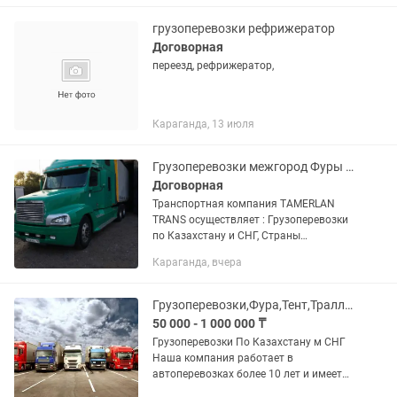
тендерные условия. В нашем
автопарке:...
грузоперевозки рефрижератор
Договорная
переезд, рефрижератор,
Караганда, 13 июля
Грузоперевозки межгород Фуры тентовки площадки камазы тралы
Договорная
Транспортная компания TAMERLAN
TRANS осуществляет : Грузоперевозки
по Казахстану и СНГ, Страны
Евразийской экономического союза.
Караганда, вчера
Доставка груза отдельной машиной от
двери до двери. Перевозка...
Грузоперевозки,Фура,Тент,Тралл,Реф,площадка,длинномер,камаз,газель
50 000 - 1 000 000 ₸
Грузоперевозки По Казахстану м СНГ
Наша компания работает в
автоперевозках более 10 лет и имеет
опыт в международных перевозках.