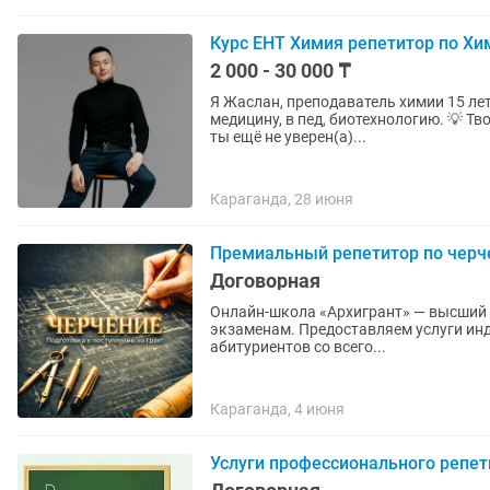
Курс ЕНТ Химия репетитор по Хи
2 000 - 30 000 ₸
Я Жаслан, преподаватель химии 15 лет
медицину, в пед, биотехнологию. 💡 Твоя уверенность в ЕНТ начинается здесь! Скоро экзамен, а
ты ещё не уверен(а)...
Караганда, 28 июня
Премиальный репетитор по черче
Договорная
Онлайн-школа «Архигрант» — высший 
экзаменам. Предоставляем услуги индивидуального онлайн-репетиторства по черчению для
абитуриентов со всего...
Караганда, 4 июня
Услуги профессионального репет