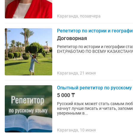
Караганда, позавчера
Репетитор по истории и географи
Договорная
Репетитор по истории и географии ста
ЕНТ,РАБОТАЮ ПО ВСЕМУ КАЗАХСТАНУ
Караганда, 21 июня
Опытный репетитор по русскому 
5 000 ₸
Русский язык может стать самым люб
начнут лучше писать и читать, запом
уверенными в...
Караганда, 10 июня