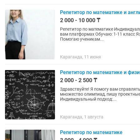
Репетитор по математике и англ
2 000 - 10 000 ₸
Репетитор по математике Индивидуальное занятия, группы Онлайн формат на любых удобных
вам платформах Обучаю: 1-11 класс Язык обучения-русский, английский. Мои услуги 1️⃣
Помогаю ученикам...
Караганда, 11 июня
Репетитор по математике и физи
2 000 - 2 500 ₸
Здравствуйте! Я помогу вам справляться с физико
множество олимпиад, пишу проектные работы, б
Индивидуальный подход:...
Караганда, 1 августа
Репетитор по математике