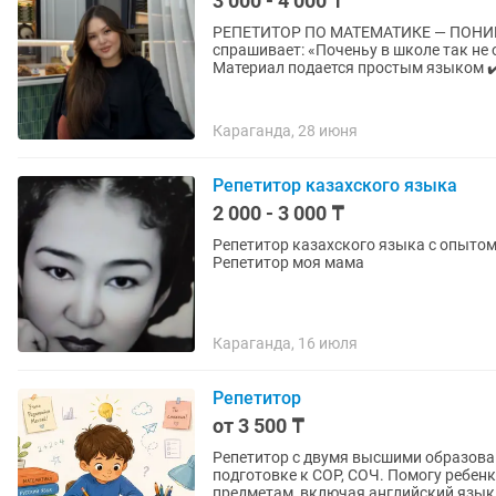
3 000 - 4 000 ₸
РЕПЕТИТОР ПО МАТЕМАТИКЕ — ПОНИМАТЬ, А НЕ ЗУБРИ
спрашивает: «Поченьу в школе так не объясняют?» Потому что у
Материал подается простым языком ✔️
Караганда, 28 июня
Репетитор казахского языка
2 000 - 3 000 ₸
Репетитор казахского языка с опытом
Репетитор моя мама
Караганда, 16 июля
Репетитор
от 3 500 ₸
Репетитор с двумя высшими образова
подготовке к СОР, СОЧ. Помогу ребен
предметам, включая английский язык