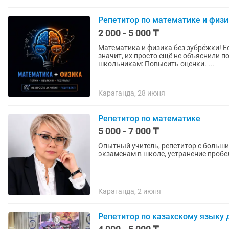
Репетитор по математике и физи
2 000 - 5 000 ₸
Математика и физика без зубрёжки! Если кажется, что эти предметы слишком сложные —
значит, их просто ещё не объяснили понятным языком. М
школьникам: Повысить оценки. ...
Караганда, 28 июня
Репетитор по математике
5 000 - 7 000 ₸
Опытный учитель, репетитор с больши
экзаменам в школе, устранение пробе
Караганда, 2 июня
Репетитор по казахскому языку 