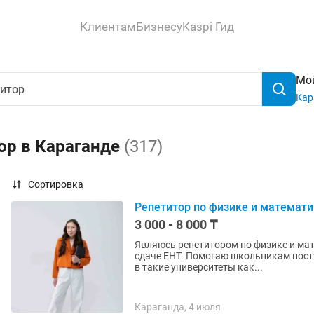
Клиентам
Бизнесу
Kaspi Гид
Мой
Кар
ор в Караганде
(317)
Сортировка
Репетитор по физике и математи
3 000 - 8 000 ₸
Являюсь репетитором по физике и мат
сдаче ЕНТ. Помогаю школьникам пост
в такие университеты как...
Караганда, 4 июля