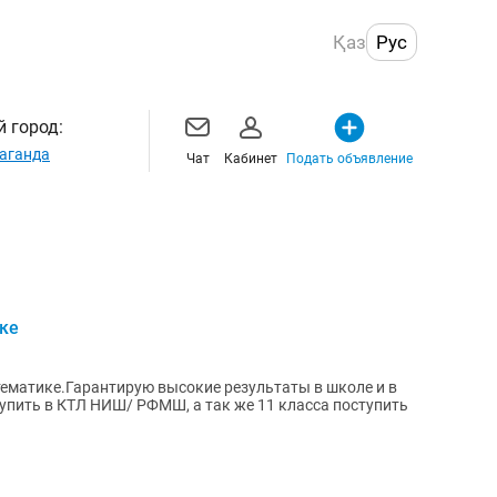
Қаз
Рус
 город:
аганда
Чат
Кабинет
Подать объявление
ке
ематике.Гарантирую высокие результаты в школе и в
упить в КТЛ НИШ/ РФМШ, а так же 11 класса поступить