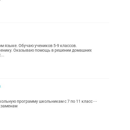
ов 5-9 классов.
нии домашних
...
а
кольную программу школьникам с 7 по 11 класс - -
экзаменам