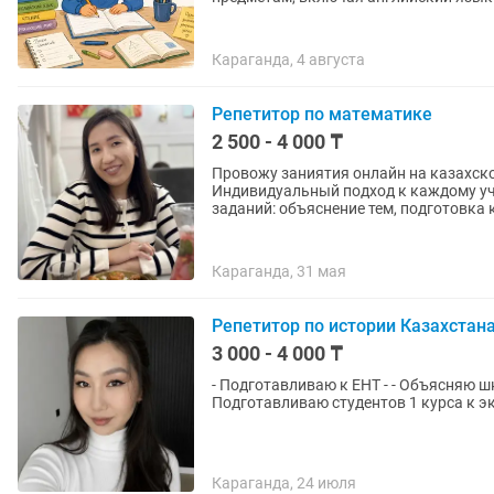
Караганда, 4 августа
Репетитор по математике
2 500 - 4 000 ₸
Провожу заниятия онлайн на казахском языке. Обучаю ученик
Индивидуальный подход к каждому ученику. Оказываю помощь в реше
заданий: объяснение тем, подготовка к
Караганда, 31 мая
Репетитор по истории Казахстан
3 000 - 4 000 ₸
- Подготавливаю к ЕНТ - - Объясняю ш
Подготавливаю студентов 1 курса к 
Караганда, 24 июля