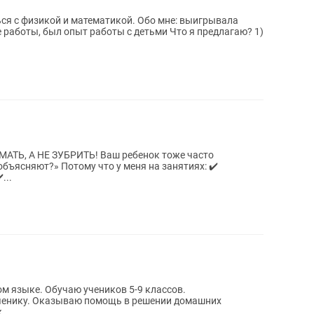
й и математикой. Обо мне: выигрывала
ыл опыт работы с детьми Что я предлагаю? 1)
ТЬ! Ваш ребенок тоже часто
 меня на занятиях: ✔️
...
ов 5-9 классов.
нии домашних
...