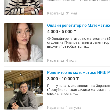
Караганда, 31 мая
Онлайн репетитор по Математи
4 000 - 5 000 ₸
📚 Онлайн-репетитор по математике (5–11 классы) Здравствуйте! 
студентка IT-направления и репетитор по математике. Помогаю:
школе; ✅ разобраться в...
Караганда, 4 июля
Репетитор по математике НИШ 
3 000 - 10 000 ₸
Прошу писать или звонить на Здравствуйте. Меня зовут Бекарыс. Выпускник РФМШ
(Республиканская физико-математичес
специальность —...
Караганда, 1 августа