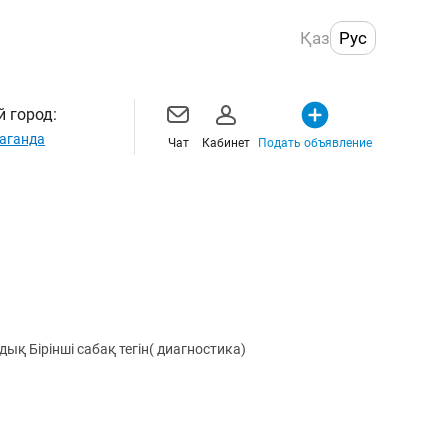
Қаз
Рус
 город:
аганда
Чат
Кабинет
Подать объявление
қ Бірінші сабақ тегін( диагностика)