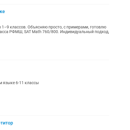
ке
я 1–9 классов. Объясняю просто, с примерами, готовлю
ласса РФМШ, SAT Math 760/800. Индивидуальный подход,
м языке 6-11 классы
етитор