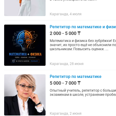
Караганда, 4 июля
Репетитор по математике и физи
2 000 - 5 000 ₸
Математика и физика без зубрёжки! Если кажется, что эти предметы слишком сложные —
значит, их просто ещё не объяснили понятным языком. М
школьникам: Повысить оценки. ...
Караганда, 28 июня
Репетитор по математике
5 000 - 7 000 ₸
Опытный учитель, репетитор с больши
экзаменам в школе, устранение пробе
Караганда, 2 июня