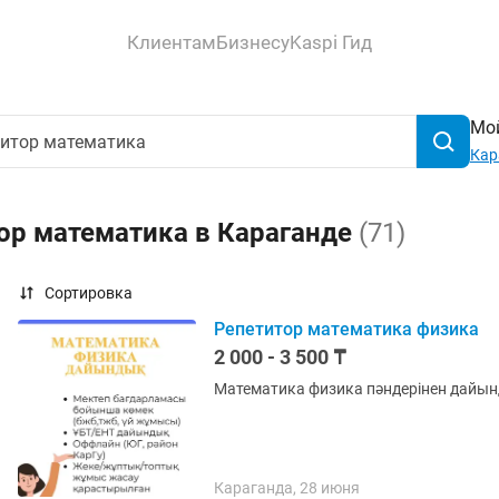
Клиентам
Бизнесу
Kaspi Гид
Мой
Кар
ор математика в Караганде
(71)
Сортировка
Репетитор математика физика
2 000 - 3 500 ₸
Математика физика пәндерінен дайынды
Караганда, 28 июня