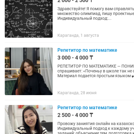
2 000 - 2 500 ₸
Здравствуйте! Я помогу вам справляться с физико
множество олимпиад, пишу проектные работы, б
Индивидуальный подход:...
Караганда, 1 августа
Репетитор по математике
3 000 - 4 000 ₸
РЕПЕТИТОР ПО МАТЕМАТИКЕ — ПОНИМАТЬ, А НЕ ЗУБРИ
спрашивает: «Поченьу в школе так не объясняют?» Потому что у
Материал подается простым языком ✔️
Караганда, 28 июня
Репетитор по математике
2 500 - 4 000 ₸
Провожу заниятия онлайн на казахском языке. Обучаю ученик
Индивидуальный подход к каждому ученику. Оказываю помощь в реше
заданий: объяснение тем, подготовка к