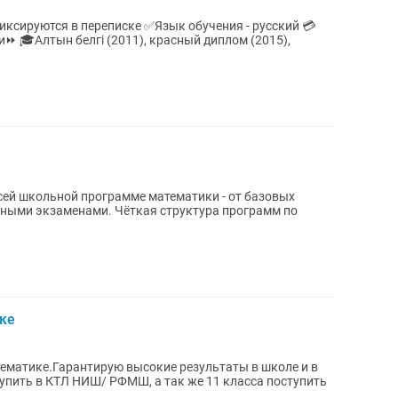
писке ✅Язык обучения - русский 💳
⏩ 🎓Алтын белгі (2011), красный диплом (2015),
всей школьной программе математики - от базовых
кными экзаменами. Чёткая структура программ по
ке
ематике.Гарантирую высокие результаты в школе и в
упить в КТЛ НИШ/ РФМШ, а так же 11 класса поступить