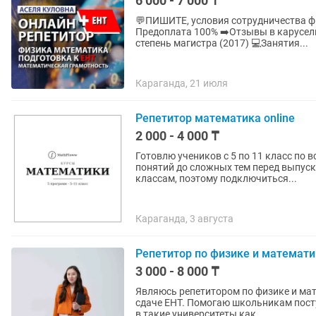
6 000 - 7 000 ₸
💬ПИШИТЕ, условия сотрудничества фиксируются в пере
Предоплата 100% ➡️Отзывы в карусели
степень магистра (2017) 💻Занятия...
Караганда, 21 июля
Репетитор математика online
2 000 - 4 000 ₸
Готовлю учеников с 5 по 11 класс по 
понятий до сложных тем перед выпус
классам, поэтому подключиться...
Караганда, 3 августа
Репетитор по физике и математи
3 000 - 8 000 ₸
Являюсь репетитором по физике и мат
сдаче ЕНТ. Помогаю школьникам пост
в такие университеты как...