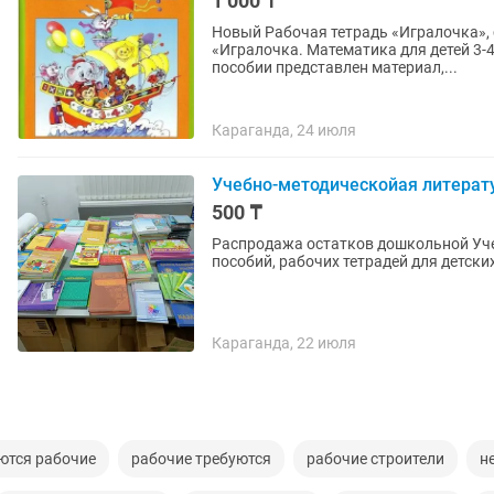
1 000 ₸
Новый Рабочая тетрадь «Игралочка», 
«Игралочка. Математика для детей 3-4 л
пособии представлен материал,...
Караганда, 24 июля
Учебно-методическойая литерат
500 ₸
Распродажа остатков дошкольной Уче
пособий, рабочих тетрадей для детски
Караганда, 22 июля
ются рабочие
рабочие требуются
рабочие строители
н