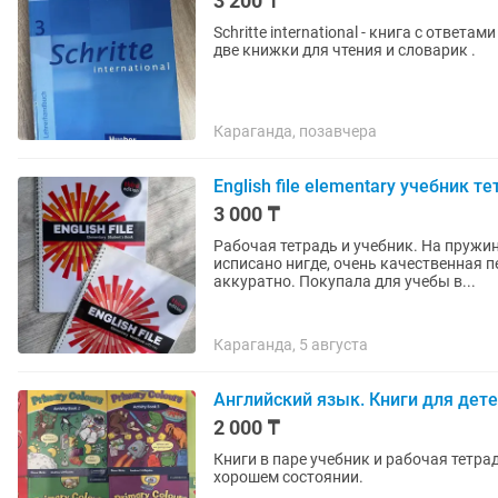
3 200 ₸
Schritte international - книга с ответ
две книжки для чтения и словарик .
Караганда, позавчера
English file elementary учебник т
3 000 ₸
Рабочая тетрадь и учебник. На пружин
исписано нигде, очень качественная п
аккуратно. Покупала для учебы в...
Караганда, 5 августа
Английский язык. Книги для дет
2 000 ₸
Книги в паре учебник и рабочая тетрад
хорошем состоянии.