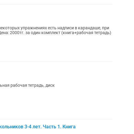
 некоторых упражнениях есть надписи в карандаше, при
еобходимости можно будет стереть. Цена: 2000тг. за один комплект (книга+рабочая тетрадь)
ьная рабочая тетрадь, диск
льников 3-4 лет. Часть 1. Книга