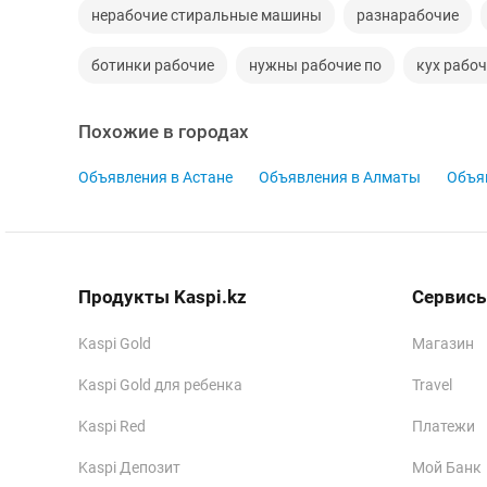
нерабочие стиральные машины
разнарабочие
ботинки рабочие
нужны рабочие по
кух рабо
Похожие в городах
Объявления в Астане
Объявления в Алматы
Объя
Продукты Kaspi.kz
Сервисы
Kaspi Gold
Магазин
Kaspi Gold для ребенка
Travel
Kaspi Red
Платежи
Kaspi Депозит
Мой Банк