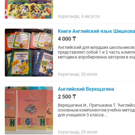
Караганда, 4 августа
Книги Английский язык Шишкова 
4 000 ₸
Английский для младших школьников:
представляет собой 1 и 2 часть комп
методика апробирована автором в ход
Караганда, 30 июля
Английский Верещагина
2 500 ₸
Верещагина И., Притыкина Т. "Английск
основным компонентом учебно-методи
для учащихся 3 класса...
Караганда, 29 июля