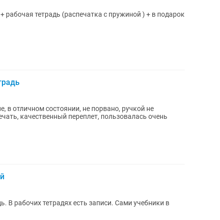
ами + рабочая тетрадь (распечатка с пружиной ) + в подарок
етрадь
е, в отличном состоянии, не порвано, ручкой не
ечать, качественный переплет, пользовалась очень
ей
ь. В рабочих тетрадях есть записи. Сами учебники в