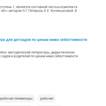
ступень 1, является составной частью комплекта
ет» авторов Л.Г. Петерсон, Е.Е. Коченьасовой. В
ура для детсадов по ценам ниже себестоимости
бно -методический литературы, дидактических
х садов и родителей по ценам ниже себестоимости
ерабочие телевизоры
рабочие