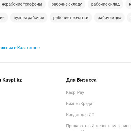
нерабочие телефоны
рабочие складу
рабочие склад
чие
нужны рабочие
рабочие перчатки
рабочие цех
вления в Казахстане
 Kaspi.kz
Для Бизнеса
Kaspi Pay
Бизнес Кредит
Кредит для ИП
Продавать в Интернет - магазине