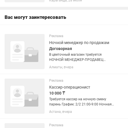
Караганда, 28 июля
расчёт). - Осуществляет операции по
приему, учету, выдаче и хранению
денежных...
Вас могут заинтересовать
Реклама
Ночной менеджер по продажам
Договорная
В цветочный магазин требуется
НОЧНОЙ МЕНЕДЖЕР-ПРОДАВЕЦ
График: 2/2 Ночная смена: 20:00–08:00
Алматы, вчера
Заработная плата: 10 000 тг за смену +
процент от продаж. Адрес: ул.
Кудерина, 7 Обязанности: •...
Реклама
Кассир-операционист
10 000 ₸
Требуется кассир на ночную смену
парень График: 2/2 21:00-9:00 Ночная
смена Зарплата еженедельно — по
Астана, вчера
понедельникам или вторникам Бонус:
при выполнении плана дополнительно
10 000 тг к...
Реклама