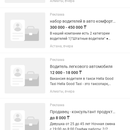
Алматы, вчера
смена• Делим доход 50/50• Бензин
50/50• Честные условия без скрытых
моментов Работа есть — главное...
Реклама
набор водителей в авто комфорт класса
300 000 - 450 000 ₸
В нашей компании есть 2 категории
водителей 1)"Штатные водители" ●
График у штатного водителя 6/1
Астана, вчера
выходной выбирают сами в какой день
им удобно 2)Заменяющие водители ●
Заменяющие водители это в...
Реклама
Водитель легкового автомобиля
12 000 - 18 000 ₸
Вакансия водителя в такси Hella Good
Taxi Hella Good Taxi - это таксопарк,
который предлагает своим водителям
Алматы, вчера
отличные условия труда, высокий
заработок и комфортные автомобили.
В данный момент мы...
Реклама
Продавец - консультант продуктов
до 8 000 ₸
Девушка от 25 до 45 лет Ночная смена
с 19:00 до 8:00 График работы: 2/2