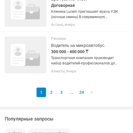
Договорная
Клиника Lucem приглашает врача УЗИ
(ночные смены) В современную
клинику Lucem требуется врач УЗИ с
Астана, вчера
опытом работы. График работы:
Вторник: 21:00–08:00 Четверг: 21:00–
08:00 Требования: Высшее...
Реклама
Водитель на микроавтобус.
300 000 - 400 000 ₸
Транспортная компания производит
набор водителей-профессионалов для
перевозки пассажиров в дневное и/или
Алматы, вчера
ночное время на микроавтобусах
марки "Mersedes-sprinter". Официальное
оформление трудового...
1
2
3
...
24
Популярные запросы