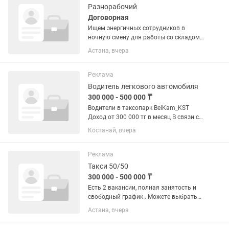
Разнорабочий
Договорная
Ищем энергичных сотрудников в
ночную смену для работы со складом
овощей и фруктов. 📦 Что нужно
Астана, вчера
делать: — Собирать заказы по списку —
Проверять качество товара —
Работать быстро и аккуратно ⏰...
Реклама
Водитель легкового автомобиля
300 000 - 500 000 ₸
Водители в таксопарк BeiKam_KST
Доход от 300 000 тг в месяц В связи с
расширением таксопарк BeiKam_KST
Костанай, вчера
приглашает водителей на постоянную
основу и подмену. Основной критерий
иметь права категории...
Реклама
Такси 50/50
300 000 - 500 000 ₸
Есть 2 вакансии, полная занятость и
свободный график . Можете выбрать
для себя удобное время работы(
Астана, вчера
дневное или ночное) Сколько
заработаете и бензин делим пополам.