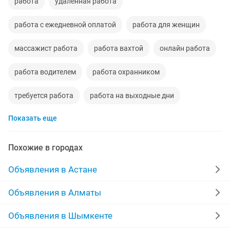
работа
удаленная работа
работа с ежедневной оплатой
работа для женщин
массажист работа
работа вахтой
онлайн работа
работа водителем
работа охранником
требуется работа
работа на выходные дни
Показать еще
работа охранника
работа продавец
работа договорная
работа 1
Похожие в городах
ежедневная оплата работа
ночная работа
Объявления в Астане
работа с 16
работа няни
любая работа
Объявления в Алматы
удаленная работа на дому
охрана работа
Объявления в Шымкенте