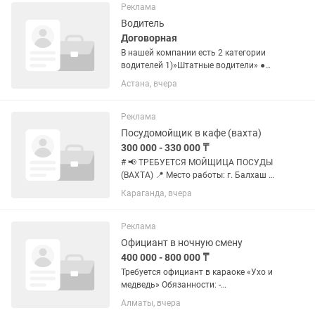
Тех обслуживание за счет компании....
Реклама
Водитель
Договорная
В нашей компании есть 2 категории
водителей 1)»Штатные водители» ●
График у штатного водителя 6/1
Астана, вчера
выходной выбирают сами в какой день
им удобно 2)Заменяющие водители ●
Заменяющие водители это в...
Реклама
Посудомойщик в кафе (вахта)
300 000 - 330 000 ₸
# 📢 ТРЕБУЕТСЯ МОЙЩИЦА ПОСУДЫ
(ВАХТА) 📍 Место работы: г. Балхаш 💰
Заработная плата: 300 000 тг за 30
Караганда, вчера
дней 🕒 График работы: • 13-часовая
смена • Дневные и ночные смены ###
Требования: ✔ Женщина...
Реклама
Официант в ночную смену
400 000 - 800 000 ₸
Требуется официант в караоке «Ухо и
медведь» Обязанности: -
Обслуживание гостей - Принятие и
Алматы, вчера
выполнение заказов - Поддержание