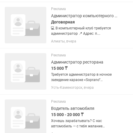
чистоты и порядка в зале - Работа с
кассовым аппаратом и расчет с...
Реклама
Администратор компьютерного клуба
Договорная
💻 В компьютерный клуб требуется
администратор 📍 Адрес: п.
М.Туймебаева 👩 Требования: •
Алматы, вчера
Девушка от 18 до 25 лет • Вежливость
и ответственность • Опыт работы не
требуется — главное желание...
Реклама
Администратор ресторана
15 000 ₸
Требуется администратор в ночное
заведение караоке «Soprano”
Обязательное условие от 30 лет Опыт
Усть-Каменогорск, вчера
работы не менее 1 года обязательно.
График с 18:00 до 6:00
Реклама
Водитель автомобиля
15 000 - 20 000 ₸
Хочешь зарабатывать? С нас
автомобиль — с тебя желание
работать! Условия:• Дневная / ночная