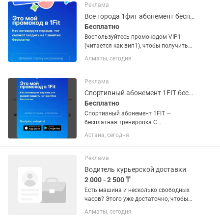
Реклама
Все города 1фит абонемент бесплатные тренировки 1fit
Бесплатно
Воспользуйтесь промокодом VIP1
(читается как вип1), чтобы получить
бесплатное посещение. Бассейны, йога,
Алматы, сегодня
стретчинг, пилатес, бокс, танцы и очень
много разного! Работает в Алматы,
Астане, Шымкенте,...
Реклама
Спортивный абонемент 1FIT бесплатная тренировка
Бесплатно
Спортивный абонемент 1FIT —
бесплатная тренировка С
абонементом 1FIT вы можете
Астана, сегодня
посещать спортивные залы по всему
Казахстану. При регистрации по
промокоду предоставляется 1
Реклама
бесплатная...
Водитель курьерской доставки
2 000 - 2 500 ₸
Есть машина и несколько свободных
часов? Этого уже достаточно, чтобы
зарабатывать в своём ритме – без
Алматы, сегодня
расписания, без начальника и без