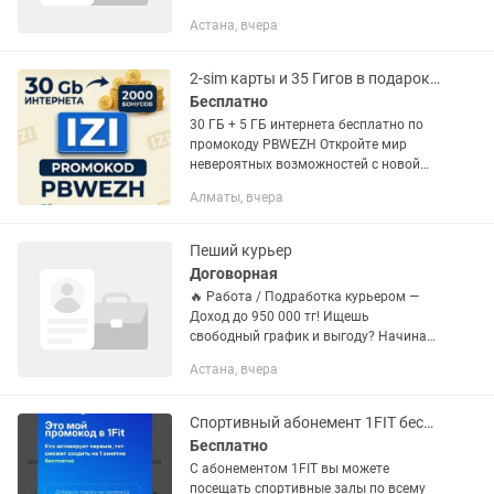
курьером и получай доход до 34.000 тг.
Астана, вчера
в день в удобное время. Мы
предлагаем: Свободное...
2-sim карты и 35 Гигов в подарок PBWEZH
Бесплатно
30 ГБ + 5 ГБ интернета бесплатно по
промокоду PBWEZH Откройте мир
невероятных возможностей с новой
SIM-картой от iZi, предлагающей
Алматы, вчера
выгодные тарифные планы и
высококачественное соединение,...
Пеший курьер
Договорная
🔥 Работа / Подработка курьером —
Доход до 950 000 тг! Ищешь
свободный график и выгоду? Начинай
зарабатывать уже сегодня! 💰 Доход в
Астана, вчера
месяц: • Алматы и Астана: до 600 000
тг (пешком) / до 950 000 тг (на...
Спортивный абонемент 1FIT бесплатная тренировка
Бесплатно
С абонементом 1FIT вы можете
посещать спортивные залы по всему