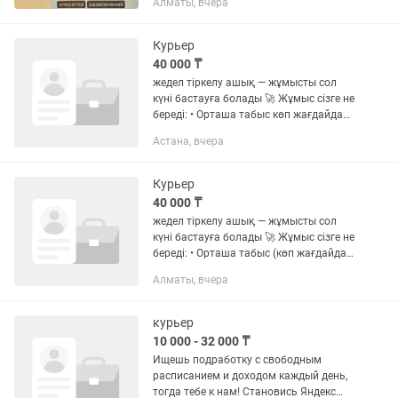
Алматы, вчера
возможностей с новой SIM-картой от
iZi, предлагающей...
Курьер
40 000 ₸
жедел тіркелу ашық — жұмысты сол
күні бастауға болады 🚀 Жұмыс сізге не
береді: • Орташа табыс көп жағдайда
бұдан да жоғары шығады): Жаяу
Астана, вчера
курьер — аптасына 110 000 ₸, айына
500 000 ₸+ Автокурьер —...
Курьер
40 000 ₸
жедел тіркелу ашық — жұмысты сол
күні бастауға болады 🚀 Жұмыс сізге не
береді: • Орташа табыс (көп жағдайда
бұдан да жоғары шығады): Жаяу
Алматы, вчера
курьер — аптасына 110 000 ₸, айына
500 000 ₸+ Автокурьер —...
курьер
10 000 - 32 000 ₸
Ищешь подработку c свободным
расписанием и доходом каждый день,
тогда тебе к нам! Становись Яндекс