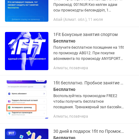
Промокод: 001NUR Кез келген адам
осы промокодты белсендіріп, 1
сабақты ТЕГІН ала алады! 1Fit-те бар:
Абай (Алмат. обл.), 11 июля
Тренажер залы Бассейн Йога, пилатес,
стретчинг Танцы,...
1Fit Бонусные занятия спортом
Бесплатно
Получите бесплатное посещение на 1fit
по промокоду ABG12. При покупке
абонемента по промокоду ANYSPORT
получите скидку и месяц бонуса
Алматы, позавчера
1fit бесплатно. Пробное занятие бесплатно. FREE2. Бассейн, тренажерный.
Бесплатно
Воспользуйтесь промокодом FREE2
чтобы получить бесплатное
посещения. Тренажерный зал бассейн
йога танцы бокс единоборства.
Алматы, позавчера
Работает в Алмате, в Астане в
шымкенте-вахта в Актобе Атырау
Кокшетау...
30 дней в подарок 1fit по Промокоду
Бесплатно