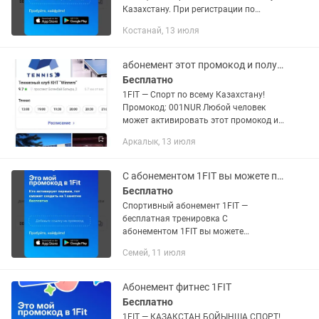
Казахстану. При регистрации по
промокоду предоставляется 1
Костанай, 13 июля
бесплатная тренировка. Доступно:
бассейн, тренажерный зал, йога, бокс,
ММА,...
абонемент этот промокод и получить 1 занятие БЕСПЛАТНО
Бесплатно
1FIT — Спорт по всему Казахстану!
Промокод: 001NUR Любой человек
может активировать этот промокод и
получить 1 занятие БЕСПЛАТНО! С
Аркалык, 13 июля
одним абонементом 1Fit можно
посещать: Тренажёрный...
С абонементом 1FIT вы можете посещать спортивные залы по всему Казахстану.
Бесплатно
Спортивный абонемент 1FIT —
бесплатная тренировка С
абонементом 1FIT вы можете
посещать спортивные залы по всему
Семей, 11 июля
Казахстану. При регистрации по
промокоду предоставляется 1
бесплатная...
Абонемент фитнес 1FIT
Бесплатно
1FIT — ҚАЗАҚСТАН БОЙЫНША СПОРТ!