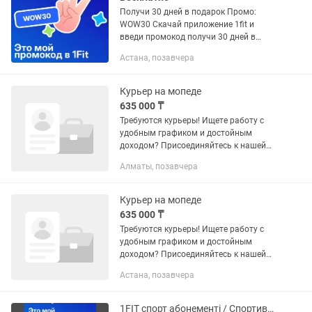
Получи 30 дней в подарок Промо:
WOW30 Скачай приложение 1fit и
введи промокод получи 30 дней в
подарок.
Астана, позавчера
Курьер на мопеде
635 000 ₸
Требуются курьеры! Ищете работу с
удобным графиком и достойным
доходом? Присоединяйтесь к нашей
команде курьеров! Что тебя ждет:
Алматы, позавчера
•Свободный график — работай в
удобное время. • Возможность...
Курьер на мопеде
635 000 ₸
Требуются курьеры! Ищете работу с
удобным графиком и достойным
доходом? Присоединяйтесь к нашей
команде курьеров! Что тебя ждет:
Астана, позавчера
•Свободный график — работай в
удобное время. • Возможность...
1FIT спорт абонементі / Спортивный абонемент 1FIT тегін жаттығу / бесплат