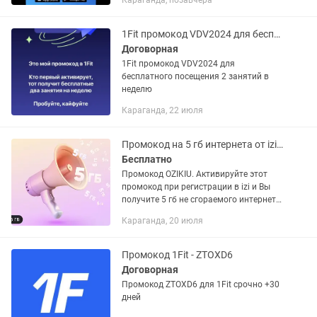
Караганда, позавчера
Используйте промокод AYN90 и
получите доступ к первой тренировке...
1Fit промокод VDV2024 для бесплатного посещения 2 занятий в неделю
Договорная
1Fit промокод VDV2024 для
бесплатного посещения 2 занятий в
неделю
Караганда, 22 июля
Промокод на 5 гб интернета от izi. Промокод OZIKIU
Бесплатно
Промокод OZIKIU. Активируйте этот
промокод при регистрации в izi и Вы
получите 5 гб не сгораемого интернета.
Тратьте когда угодно.
Караганда, 20 июля
Промокод 1Fit - ZTOXD6
Договорная
Промокод ZTOXD6 для 1Fit срочно +30
дней