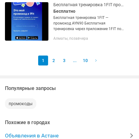
Бесплатная тренировка 1FIT промокод AYN90
Бесплатно
Бесплатная тренировка 1FIT —
промокод AYN90 Бесплатная
тренировка через приложение 1FIT по
всему Казахстану. Используйте
Алматы, позавчера
промокод AYN90 и получите доступ к
первой тренировке бесплатно.
Доступно: •...
1
2
3
...
10
Популярные запросы
промокоды
Похожие в городах
Объявления в Астане