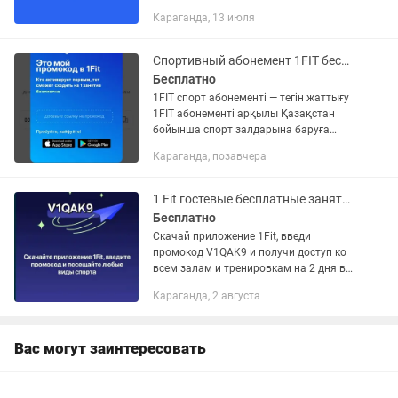
Караганда, 13 июля
Спортивный абонемент 1FIT бесплатная тренировка С абонементом 1FIT
Бесплатно
1FIT спорт абонементі — тегін жаттығу
1FIT абонементі арқылы Қазақстан
бойынша спорт залдарына баруға
болады. Промокодты қолданған кезде
Караганда, позавчера
1 жаттығу тегін беріледі. Қолжетімді
спорт түрлері: бассейн,...
1 Fit гостевые бесплатные занятия
Бесплатно
Скачай приложение 1Fit, введи
промокод V1QAK9 и получи доступ ко
всем залам и тренировкам на 2 дня в
неделю абсолютно бесплатно! Также
Караганда, 2 августа
есть скидка по этому промокоду
V1QAK9 на покупку абонентов в 1...
Вас могут заинтересовать