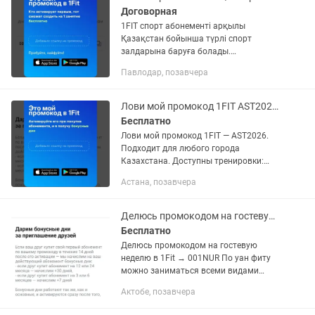
Договорная
1FIT спорт абонементі арқылы
Қазақстан бойынша түрлі спорт
залдарына баруға болады.
Промокодты қолдансаңыз, 1 жаттығу
Павлодар, позавчера
тегін беріледі. Қолжетімді спорт
түрлері: бассейн, тренажёр залы, йога,
бокс,...
Лови мой промокод 1FIT AST2026. Подходит для любого города Казахстана.
Бесплатно
Лови мой промокод 1FIT — AST2026.
Подходит для любого города
Казахстана. Доступны тренировки:
бассейн, тренажерный зал, йога,
Астана, позавчера
единоборства и другие направления.
Если будут вопросы — можете
написать в...
Делюсь промокодом на гостевую неделю в 1Fit
Бесплатно
Делюсь промокодом на гостевую
неделю в 1Fit → 001NUR По уан фиту
можно заниматься всеми видами
спорта. От плавания и бокса до йоги и
Актобе, позавчера
скалолазания Как активируешь
промокод в приложении, сможешь...