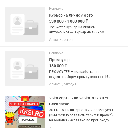
привязки к офису. Мы подключаем
водителей к Яндекс Еде. Берешь...
Реклама
Курьер на личном авто
330 000 - 1 000 000 ₸
Требуется курьер на личном
автомобиле 🚗 Курьер на личном
автомобиле Мы предлагаем: • Гибкую
Алматы, сегодня
систему дохода с выплатой за каждый
выполненный заказ • Дополнительную
компенсацию ГСМ • График работы...
Реклама
Промоутер
180 000 ₸
ПРОМОУТЕР — подработка для
студентов Ищем промоутеров от 16
лет для распространения бесплатных
Алматы, сегодня
промокодов на подписку Яндекс Плюс
и Яндекс 360. — Доход от 150 000 тенге
— Принимаем с 16 лет — Опыт...
2Sim карты или 2еSim 30GB и 5ГБ интернета Бесплатно по промокоду KKSLRD
Бесплатно
30 ГБ + 5 ГБ интернета и 2000 бонусов
(ими можно оплатить тариф и прочее)
на балансе бесплатно по промокоду
KKSLRD Откройте мир невероятных