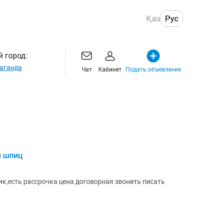
Қаз
Рус
 город:
аганда
Чат
Кабинет
Подать объявление
й шпиц
к,есть рассрочка цена договорная звонить писать