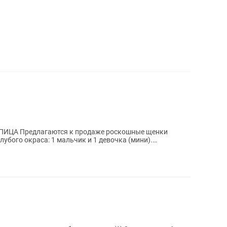
шные щенки
убого окраса: 1 мальчик и 1 девочка (мини).
ое...