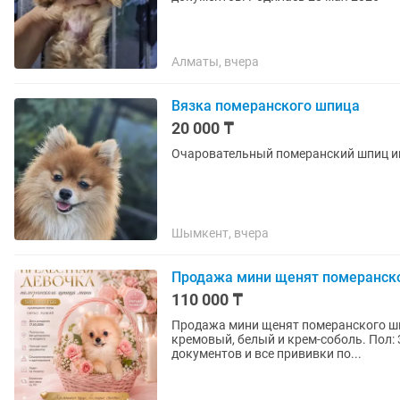
Алматы, вчера
Вязка померанского шпица
20 000 ₸
Очаровательный померанский шпиц и
Шымкент, вчера
Продажа мини щенят померанско
110 000 ₸
Продажа мини щенят померанского шпи
кремовый, белый и крем-соболь. Пол:
документов и все прививки по...