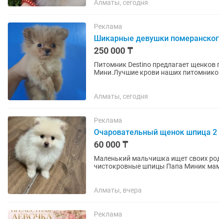
Алматы, сегодня
Реклама
Шикарные девушки померанског
250 000 ₸
Питомник Destino предлагает щенков 
Мини.Лучшие крови наших питомников
Инстаграм тик-ток...
Алматы, сегодня
Реклама
Очаровательный щенок шпица 2
60 000 ₸
Маленький мальчишка ищет своих род
чистокровные шпицы Пап
Алматы, вчера
Реклама