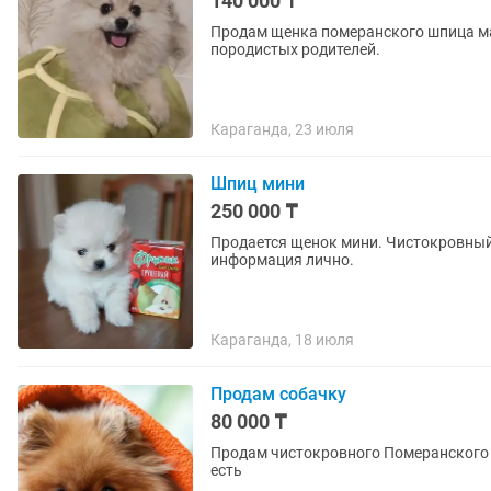
140 000 ₸
Продам щенка померанского шпица ма
породистых родителей.
Караганда, 23 июля
Шпиц мини
250 000 ₸
Продается щенок мини. Чистокровный,
информация лично.
Караганда, 18 июля
Продам собачку
80 000 ₸
Продам чистокровного Померанского шпица Девочка умная, ходит на пелё
есть