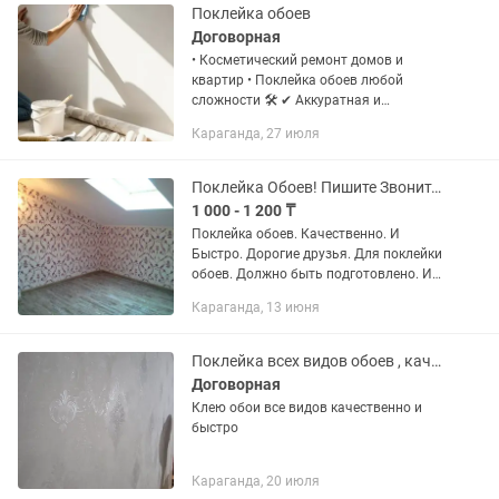
Поклейка обоев
Договорная
• Косметический ремонт домов и
квартир • Поклейка обоев любой
сложности 🛠️ ✔ Аккуратная и
качественная работа ✔ Подгон
Караганда, 27 июля
рисунка ✔ Чистота после выполнения
работ ✔ Помощь с расчетом
материалов •...
Поклейка Обоев! Пишите Звоните! Качественно Быстро!
1 000 - 1 200 ₸
Поклейка обоев. Качественно. И
Быстро. Дорогие друзья. Для поклейки
обоев. Должно быть подготовлено. И
чисто. В грязи не работаю.
Караганда, 13 июня
Поклейка всех видов обоев , качественно не дорого
Договорная
Клею обои все видов качественно и
быстро
Караганда, 20 июля