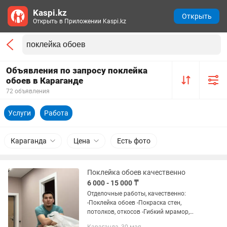
Kaspi.kz
Открыть
Открыть в Приложении Kaspi.kz
Объявления по запросу поклейка
обоев в Караганде
72 объявления
Услуги
Работа
Караганда
Цена
Есть фото
Поклейка обоев качественно
6 000 - 15 000 ₸
Отделочные работы, качественно:
-Поклейка обоев -Покраска стен,
потолков, откосов -Гибкий мрамор,
лузеры -Устранение желтых пятен на