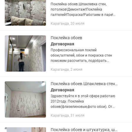
Поклейка обоев.Шпаклевка стен,
потолков!Демонтаж!Поклейка
галтелей!Покраска!Работаем в паре!
Быстро и качественно!Инструменты
Караганда, 20 июля
все имеются!Писать на !!
Поклейка обоев
Договорная
Профессиональная поклей
обои,галтелей, обои и покраска стен
поможем рассчитать, подобрать
хороший качественный строй
Караганда, 2 июня
материал
Поклейка обоев.Шпаклевка стен и потолка. Покраска . Галтели...Майкудук
Договорная
Здравствуйте я в этой сфере работаю
2012году. Поклейка
обоев(флизелиновые,фото обои). От
8000 до 10000 от сложности
Караганда, 31 июля
Шпаклевка стен (под обои, под
покраску) от 800 до 1000 Покраска
стен и потолков от...
Поклейка обоев и штукатурка, шпаклевка, бамбук панель, гибкий мрамор