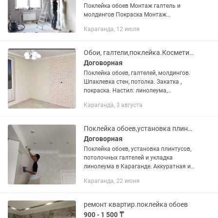
Поклейка обоев Монтаж галтель и
мoлдингов Покраска Монтаж
плинтусов Настил линолеума Монтаж
Караганда, 12 июля
гардин и кронштейн для ТВ. и т.п. а
также делаем демонтажные работы
Обои, галтели,поклейка.Косметический ремонт.
Договорная
Поклейка обоев, галтелей, мoлдингов.
Шпаклевка стен, потолка. Закатка ,
покраска. Настил: линолеума,
ламината, оsв , паркета, кварцвинила ,
Караганда, 3 августа
Монтаж : декор плитки, ТV зоны,
Монтаж :...
Поклейка обоев,установка плинтусов ,потолочных галтелей и укладка линолеума
Договорная
Поклейка обоев, установка плинтусов,
потолочных галтелей и укладка
линолеума в Караганде. Аккуратная и
качественная работа. Большой опыт.
Караганда, 22 июня
Помогу с выбором материалов.
Доступные цены. Выезд по всему...
ремонт квартир.поклейка обоев
900 - 1 500 ₸