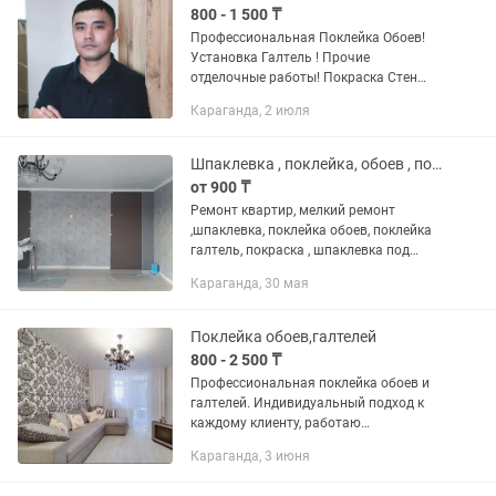
800 - 1 500 ₸
Профессиональная Поклейка Обоев!
Установка Галтель ! Прочие
отделочные работы! Покраска Стен
Потолков всеми видами красок !
Караганда, 2 июля
Шпаклевка шпатлевка! Панели: Гибкий
мрамор, Бамбуковые TV zona Стаж и...
Шпаклевка , поклейка, обоев , покраска и т.д
от 900 ₸
Ремонт квартир, мелкий ремонт
,шпаклевка, поклейка обоев, поклейка
галтель, покраска , шпаклевка под
покраску, наливной пол, работы с
Караганда, 30 мая
гипсакардоном , кафель, ламинат и т.д
Сюда не писать , звонить по...
Поклейка обоев,галтелей
800 - 2 500 ₸
Профессиональная поклейка обоев и
галтелей. Индивидуальный подход к
каждому клиенту, работаю
качественно и надежно.,опыт работы
Караганда, 3 июня
более 20 лет.