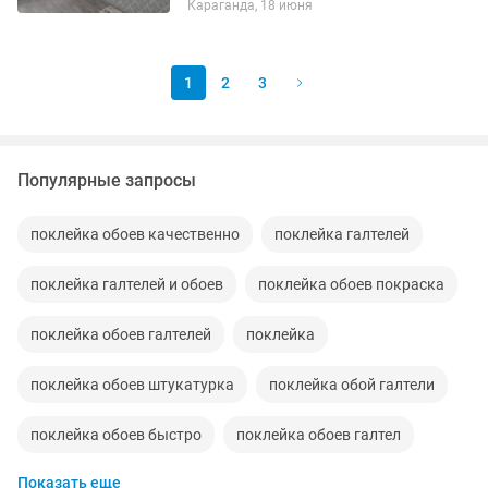
Караганда, 18 июня
стыки, подгон рисунка без смещений.
Покраска поверхностей:
Профессиональное...
1
2
3
Популярные запросы
поклейка обоев качественно
поклейка галтелей
поклейка галтелей и обоев
поклейка обоев покраска
поклейка обоев галтелей
поклейка
поклейка обоев штукатурка
поклейка обой галтели
поклейка обоев быстро
поклейка обоев галтел
Показать еще
поклейка обоев ремонт
поклейка обоив плинтуса