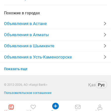
быстро качественная поклейка
Похожие в городах
поклейка обоев побелка
покраска побелка поклейка
Объявления в Астане
поклейка обоев косметический
обои поклейка
Объявления в Алматы
качественная поклейка
поклейка обоевне
Объявления в Шымкенте
поклейка обоев покраска потолков
Объявления в Усть-Каменогорске
Объявления в Актобе
поклейка обоев укладка
Показать еще
Объявления в Костанае
Қаз
Рус
© 2012-2026, АО «Kaspi Bank»
Объявления в Павлодаре
Пользовательское соглашение
Объявления в Семее