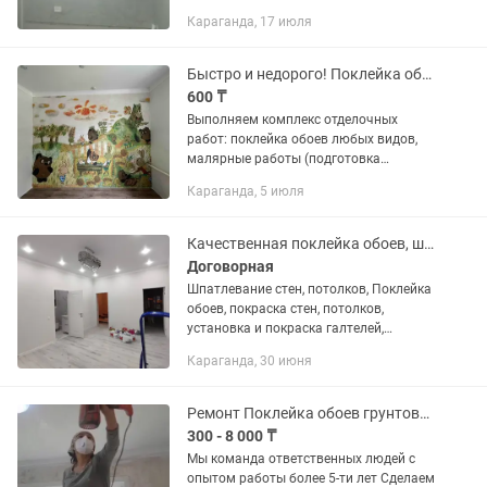
месяцев
Караганда, 17 июля
Быстро и недорого! Поклейка обоев, покраска, установка плинтусов, галтелей
600 ₸
Выполняем комплекс отделочных
работ: поклейка обоев любых видов,
малярные работы (подготовка
поверхностей, грунтовка, покраска стен
Караганда, 5 июля
и потолков), установка плинтусов,
галтелей и молдингов. Гарантируем...
Качественная поклейка обоев, шпаклевание и покраска стен.
Договорная
Шпатлевание стен, потолков, Поклейка
обоев, покраска стен, потолков,
установка и покраска галтелей,
установка напольного плинтуса,
Караганда, 30 июня
линолеума.
Ремонт Поклейка обоев грунтовка покраска молдинг галтели фотообои
300 - 8 000 ₸
Мы команда ответственных людей с
опытом работы более 5-ти лет Сделаем