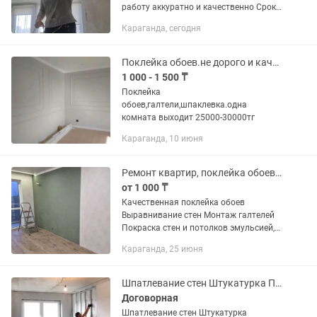
работу аккуратно и качественно Срок в
срок по договоренности СТРОЙДЕКОР
Караганда, сегодня
БОНУС от нас: Назовите имя мастера
ИЛЬЯШЕВА ДАРИЯШ и...
Поклейка обоев.не дорого и качественно
1 000 - 1 500 ₸
Поклейка
обоев,галтели,шпаклевка.одна
комната выходит 25000-30000тг
Караганда, 10 июня
Ремонт квартир, поклейка обоев, отделочные работы, перекраска мебели
от 1 000 ₸
Качественная поклейка обоев
Выравнивание стен Монтаж галтелей
Покраска стен и потолков эмульсией,
краской Фотообои, фрески, стеклообои
Караганда, 25 июня
Декор штукатурка Другие работы по
отделке: демонтаж,...
Шпатлевание стен Штукатурка Поклейка обоев Монтаж галтель и мoлдингов
Договорная
Шпатлевание стен Штукатурка