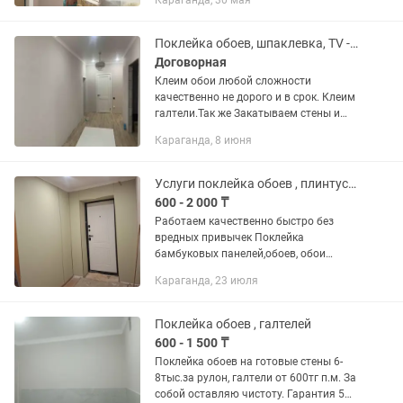
Караганда, 30 мая
потолке -Грунтовка -Декоративная
шпаклевка (Леонардо) -Демонтаж...
Поклейка обоев, шпаклевка, TV -зона
Договорная
Клеим обои любой сложности
качественно не дорого и в срок. Клеим
галтели.Так же Закатываем стены и
потолки ( эмульсия,тиккурила )Стелим
Караганда, 8 июня
линолеум и Плинтуса.Делаем
демонтаж. Работаем чисто и...
Услуги поклейка обоев , плинтусов , покраска , побелка
600 - 2 000 ₸
Работаем качественно быстро без
вредных привычек Поклейка
бамбуковых панелей,обоев, обои
подпокраску. Покраска потолков,стен ,
Караганда, 23 июля
побелка,шпаклевка, декоративная
шпаклевка,установка молдингов,
галтель,...
Поклейка обоев , галтелей
600 - 1 500 ₸
Поклейка обоев на готовые стены 6-
8тыс.за рулон, галтели от 600тг п.м. За
собой оставляю чистоту. Гарантия 5