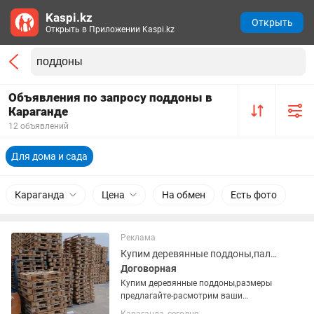
Kaspi.kz
Открыть
Открыть в Приложении Kaspi.kz
Объявления по запросу поддоны в
Караганде
12 объявлений
Для дома и сада
Караганда
Цена
На обмен
Есть фото
Реклама
Купим деревянные поддоны,паллеты,европоддоны,европаллеты,подоны.
Договорная
Купим деревянные поддоны,размеры
предлагайте-расмотрим ваши
предложения,Самовывоз.