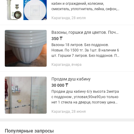
кабин и ограждений, колесики,
смеситель, уплотнитель, лейка, сифон,
стеклянные двери, поддоны, навесы,
Караганда, 28 июля
магнит, по образцу!
Вазоны, горшки для цветов. Почти даром.
350 ₸
Вазоны 18 литров. Без поддонов.
Новые. По 1500 тг. За 1шт. В наличии 6
шт. Горшки 7 литров. Без поддонов. По
500 за шт. Новые. В наличии 3 шт.
Караганда, вчера
Хлебница по 350 тг. Новые. Майкудук.
Продам душ кабину
30 000 ₸
Продам душ кабину б/у высота 2метра
с поддоном , угловая,90на90,но только
нет 1 стекла на дверце, поэтому цена
такая, самовывоз с н абдирова26,
Караганда, 28 июня
помогу разобрать и погрузить,торг
уместен
Популярные запросы