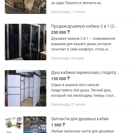
за один Пишите и звоните на
Караганда, 17 июля
Продам душевую кабину 2 в 1 (205х170)
250 000 ₸
Душевая кабина 2 в 1 — современное
решение для вашего дома, которое
сочетает в себе комфорт, стиль и
функциональность. Высокий поддон и
Караганда, сегодня
полностенное ограждение
обеспечивают максимальное удобство
и...
Душ кабина переносная,с подогревом бака на 220W
150 000 ₸
Отдых в жаркое лето нельзя
представить без душа. Летний душ,
который так необходим, теперь стал
ещё доступнее! Душ помогает быстро
Караганда, 27 июля
прийти в норму после трудного
рабочего дня под палящим солнцем,
даёт...
Запчасти для душевых кабин
1 500 ₸
Любые запасные части для душевых