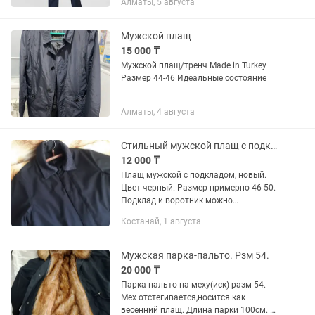
Алматы, 5 августа
мужских бизнес и casual стилей.
Выполненное из кожи ягненка...
Мужской плащ
15 000 ₸
Мужской плащ/тренч Made in Turkey
Размер 44-46 Идеальные состояние
Алматы, 4 августа
Стильный мужской плащ с подкладом новый
12 000 ₸
Плащ мужской с подкладом, новый.
Цвет черный. Размер примерно 46-50.
Подклад и воротник можно
отстегивать под разную погоду. Длина
Костанай, 1 августа
примерно до колена. Привезен из
России, г. Магнитогорск. Отдаю...
Мужская парка-пальто. Рзм 54.
20 000 ₸
Парка-пальто на меху(иск) разм 54.
Мех отстегивается,носится как
весенний плащ. Длина парки 100см. На