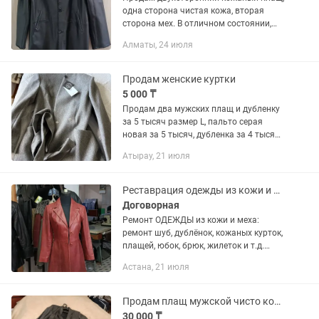
одна сторона чистая кожа, вторая
сторона мех. В отличном состоянии,
одевал пару раз, т.к стал мал. Размер
Алматы, 24 июля
48-50.
Продам женские куртки
5 000 ₸
Продам два мужских плащ и дубленку
за 5 тысяч размер L, пальто серая
новая за 5 тысяч, дубленка за 4 тысяч,
размер 42-44
Атырау, 21 июля
Реставрация одежды из кожи и меха.
Договорная
Ремонт ОДЕЖДЫ из кожи и меха:
ремонт шуб, дублёнок, кожаных курток,
плащей, юбок, брюк, жилеток и т.д.
Укорачиваем джинсы 👖 и мужские
Астана, 21 июля
брюки. ГОТОВЬ САНИ ЛЕТОМ!!!
ПОДГОТОВЬТЕСЬ К ЗИМЕ...
Продам плащ мужской чисто кожаный
30 000 ₸