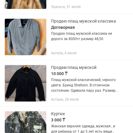
рост 180см и выше. Новая. Не подошел
Уральск, 31 июля
размер.
Продаю плащ мужской классика
Договорная
Продаю плащ мужской классика не
дорого за 8000тг размер 48,50
Актобе, 4 июля
Продам плащ мужской
10 000 ₸
Плащ мужской классический, черного
цвета. Бренд Strellson. В отличном
состоянии. Одевали пару раз. Размер
102 на 48-50 Торг уместен
Астана, 28 июля
Куртки
3 000 ₸
Женская верхняя одежда, мужская , и
для ребенка от 1 до 5 лет есть вещи ,