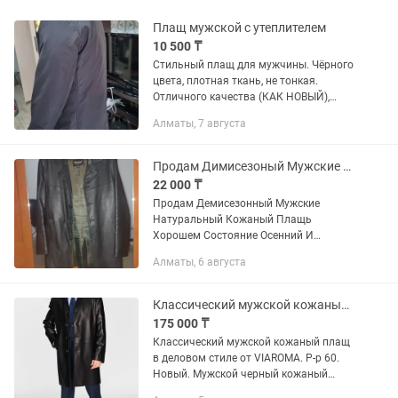
Плащ мужской с утеплителем
10 500 ₸
Стильный плащ для мужчины. Чёрного
цвета, плотная ткань, не тонкая.
Отличного качества (КАК НОВЫЙ),
хорошая фурнитура, в отличном
Алматы, 7 августа
состоянии! Материал плащевка, до
колен. Покупался дорого в Турции....
Продам Димисезоный Мужские Натуральный Кожаный Плащь Хорошем Состоянии.
22 000 ₸
Продам Демисезонный Мужские
Натуральный Кожаный Плащь
Хорошем Состояние Осенний И
Весенний.
Алматы, 6 августа
Классический мужской кожаный плащ в деловом стиле от VIAROMA
175 000 ₸
Классический мужской кожаный плащ
в деловом стиле от VIAROMA. Р-р 60.
Новый. Мужской черный кожаный
плащ средней длины – классика для