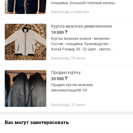
плащевка. Большой глубокий капюшон
на холода . В самый холод зимой, в ней
Караганда, позавчера
идеально. Не мерзнешь. Продаем так
как стала мала.
Куртка мужская демисезонная
10 000 ₸
Куртка мужская осенне - весенняя
Состав - плащевка Производство -
Китай Размер 50 - 52 Цвет - светло
бежевый Длина - 70 см
Караганда, 28 июля
Продаю куртку
20 000 ₸
Продаю куртки мужские,
женские,плащи48--54
Караганда, 20 июля
Вас могут заинтересовать