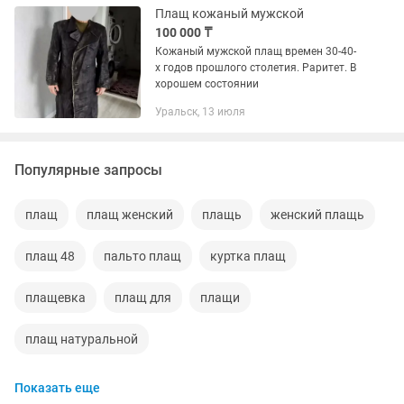
Плащ кожаный мужской
100 000 ₸
Кожаный мужской плащ времен 30-40-
х годов прошлого столетия. Раритет. В
хорошем состоянии
Уральск, 13 июля
Популярные запросы
плащ
плащ женский
плащь
женский плащь
плащ 48
пальто плащ
куртка плащ
плащевка
плащ для
плащи
плащ натуральной
Показать еще