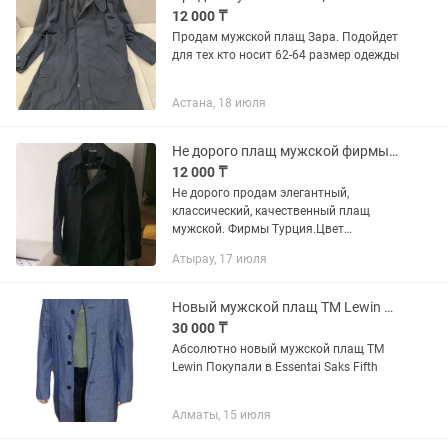
12 000 ₸
Продам мужской плащ Зара. Подойдет
для тех кто носит 62-64 размер одежды
Астана, 18 июля
Не дорого плащ мужской фирмы Турция.Размер XL, подойдёт на 50-52, чёрный цв
12 000 ₸
Не дорого продам элегантный,
классический, качественный плащ
мужской. Фирмы Турция.Цвет
черный.Размер XL, подойдет на 50-52.В
Атырау, 17 июля
очень отличном состоянии,хоть и б/
у.Листайте фото и смотрите другие
мои...
Новый мужской плащ TM Lewin 40р
30 000 ₸
Абсолютно новый мужской плащ TM
Lewin Покупали в Essentai Saks Fifth
Алматы, 15 июля