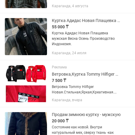
Караганда, 4 августа
Куртка Адидас Новая Плащевка мужская.
55 000 ₸
Куртка Адидас Новая Плащевка
мужская Весна Осень Производство
Индонезия.
Караганда, 24 июля
Реклама
Ветровка,Куртка Tommy Hilfiger Новые Стильные,ВодоСтойкая,, Креатив.
7 500 ₸
Ветровка Tommy Hilfiger
Новая.Стильная,Яркая,Креативная.
Материал типа Балонний-
Караганда, вчера
плащевка,Водостойкая,Непромокаема
я. Сезон:Лето-Весна-Осень. Тонкая как
Спортивка. Новая в упаковке. Цена...
Продам зимнюю куртку - мужскую
20 000 ₸
Состояние как новой. Внутри
натуральный мех, сверху ткань -как