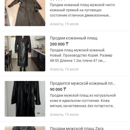
Продам кожаный плащ мужской чисто
кожаный прямой на пуговицах
состояние отличное демисезонные
весна осень
Алматы, 19 июля
Продам кожанный плащ
200 000 ₸
Продам плащ мужской кожаный.
Новый. Производство Корея. Размер
48-50 Длинна 1.2м, плечи 47 см.,
Длинна рукава 63см.
Алматы, 19 июля
Продается мужской кожаный плащ (56 размер)
90 000 ₸
Продам мужской плащ из натуральной
кожи в идеальном состоянии. Кожа
мягкая, качественная, без потертостей,
трещин и других дефектов. Носился
Алматы, 19 июля
очень аккуратно. Внутри теплая
подкладка с мехом (по...
Продам мужской плащ Zara