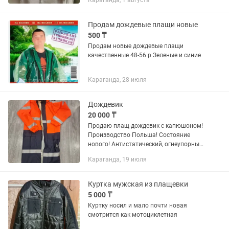
Караганда, 1 августа
всего 250 000 тенге. Цена на сайте
похожий 1 млн 300 тыс тг
Продам дождевые плащи новые
500 ₸
Продам новые дождевые плащи
качественные 48-56 р Зеленые и синие
Караганда, 28 июля
Дождевик
20 000 ₸
Продаю плащ-дождевик с капюшоном!
Производство Польша! Состояние
нового! Антистатический, огнеупорный!
Размер М [ 48-50 ] Удобный и
Караганда, 19 июля
качественный дождевик. Цена 20000тн
Куртка мужская из плащевки
5 000 ₸
Куртку носил и мало почти новая
смотрится как мотоциклетная