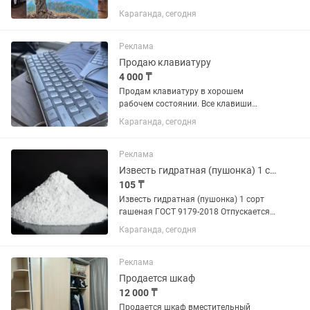
коллекция: Вторая картина "ДАРЫ
Караганда, сегодня
ПРИРОДЫ Казахстана" Название
"Древо жизни" с золотом в
современном стиле, но ощущениями
Реклама
изобилия природы...
Продаю клавиатуру
4 000 ₸
Продам клавиатуру в хорошем
рабочем состоянии. Все клавиши
работают исправно, пользоваться
Караганда, сегодня
удобно. Отлично подойдет для дома,
учебы или офиса. Без серьезных
дефектов, подключается без проблем.
Реклама
💰...
Известь гидратная (пушонка) 1 сорт
105 ₸
Известь гидратная (пушонка) 1 сорт
гашеная ГОСТ 9179-2018 Отпускается в
биг-бэгах массой от 500 до 650 кг
Караганда, сегодня
Реклама
Продается шкаф
12 000 ₸
Продается шкаф вместительный