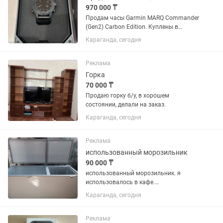
970 000 ₸
Продам часы Garmin MARQ Commander
(Gen2) Carbon Edition. Куплены в
октябре 2025 года у официального
Караганда, сегодня
представителя в Казахстане. Гарантия
продавца до октября 2027 года.
Состояние хорошее. Полная...
Реклама
Горка
70 000 ₸
Продаю горку б/у, в хорошем
состоянии, делали на заказ.
Караганда, сегодня
Реклама
использованный морозильник
90 000 ₸
использованный морозильник. я
использовалось в кафе.
ширина.....170cm сторона.......66cm
Караганда, сегодня
Высота........ 77cm в хорошем
состоянии.
Реклама