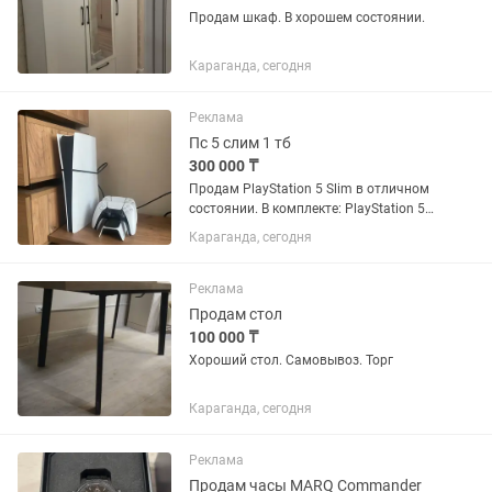
Продам шкаф. В хорошем состоянии.
Караганда, сегодня
Реклама
Пс 5 слим 1 тб
300 000 ₸
Продам PlayStation 5 Slim в отличном
состоянии. В комплекте: PlayStation 5
Slim 4G 2 оригинальных беспроводных
Караганда, сегодня
геймпада DualSense Зарядная станция
(док-станция) для двух геймпадов
Игры и...
Реклама
Продам стол
100 000 ₸
Хороший стол. Самовывоз. Торг
Караганда, сегодня
Реклама
Продам часы MARQ Commander