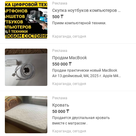
Реклама
Скупка ноутбуков компьютеров моноблоков принтеров мониторов
500 ₸
Прием компьютерной техники.
Караганда, сегодня
Реклама
Продам MacBook
550 000 ₸
Продам практически новый MacBook
Air 13-дюймовый, М4, 2025 г. Apple M4
16 ГБ Есть русская раскладка Полный
Караганда, сегодня
комплект
Реклама
Кровать
50 000 ₸
Продается двуспальная кровать
вместе с матрасом .
Караганда, сегодня