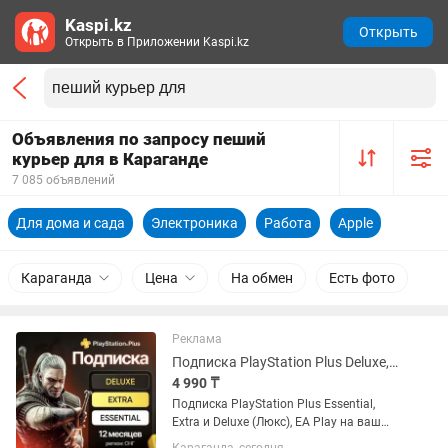
Kaspi.kz
Открыть
Открыть в Приложении Kaspi.kz
Объявления по запросу пеший
курьер для в Караганде
7 085 объявлений
Для дома и сада
Электроника
Работа
Apple
Караганда
Цена
На обмен
Есть фото
Реклама
Подписка PlayStation Plus Deluxe, Extra, Essential и EA Play
4 990 ₸
Подписка PlayStation Plus Essential,
Extra и Deluxe (Люкс), EA Play на ваш
украинский или турецкий аккаунт. Если