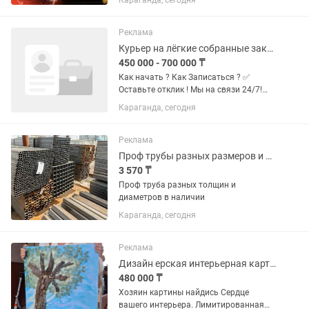
Караганда, сегодня
аккаунта нет - открою новый. Почти во
всех играх есть русский язык и
русская...
Реклама
Курьер на лёгкие собранные заказы(Аптеки,документы,косметика,сладости 2 КГ)
450 000 - 700 000 ₸
Как начать ? Как Записаться ? ✅️
Оставьте отклик ! Мы на связи 24/7!
Условия и преимущества : 1️⃣Гибкий
Караганда, сегодня
график. 2️⃣Ежедневные акции и бонусы.
3️⃣Еженедельная выплата/
прогрессивная шкала...
Реклама
Проф трубы разных размеров и толщин (20 на 40, 40 на 40)
3 570 ₸
Проф труба разных толщин и
диаметров в наличии
Караганда, сегодня
Реклама
Дизайн ерская интерьерная картина ДРЕВО ЖИЗНИ
480 000 ₸
Хозяин картины найдись Сердце
вашего интерьера. Лимитированная