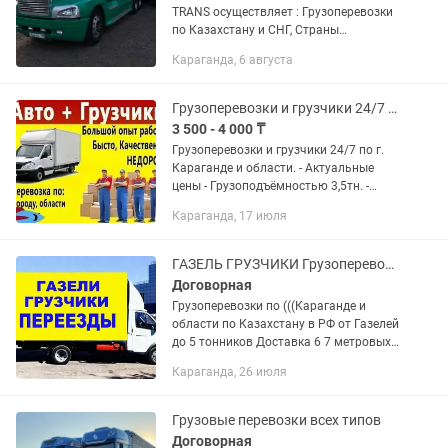
TRANS осуществляет : Грузоперевозки
по Казахстану и СНГ, Страны
Евразийской экономического союза.
Караганда, 6 августа
Доставка груза отдельной машиной от
двери до двери. Перевозка...
Грузоперевозки и грузчики 24/7 по г. Караганде и области
3 500 - 4 000 ₸
Грузоперевозки и грузчики 24/7 по г.
Караганде и области. - Актуальные
цены - Грузоподъёмностью 3,5тн. -
Чистый и вместительный кузов
Караганда, 17 июля
Осуществляем перевозку грузов:
Переезды офисные и домашние ...
ГАЗЕЛЬ ГРУЗЧИКИ Грузоперевозки РК РФ Переезды Доставка Перевозка Пианино
Договорная
Грузоперевозки по (((Караганде и
области по Казахстану в РФ от Газелей
до 5 тонников Доставка 6 7 метровых
грузов Попутный груз Догруз доставка
Караганда, 26 июля
стройматериалов бытовой техники
мебели Услуги опытных...
Грузовые перевозки всех типов
Договорная