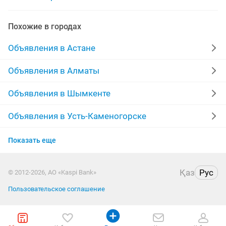
грузоперевозки городу
Похожие в городах
грузоперевозки газель грузчики
Объявления в Астане
грузоперевозки фура
перевозки грузов газель
Объявления в Алматы
грузо перевозки
грузоперевозки мебели
Объявления в Шымкенте
грузоперевозки снг
грузоперевозки мусора
Объявления в Усть-Каменогорске
Объявления в Актобе
грузоперевозки 5 тонн
Показать еще
Объявления в Павлодаре
грузоперевозки казахстан россия
Қаз
Рус
© 2012-2026, АО «Kaspi Bank»
Объявления в Семее
грузоперевозки грузчики
Пользовательское соглашение
Объявления в Уральске