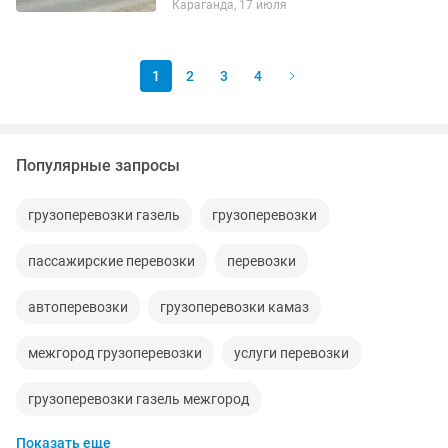
Караганда, 17 июля
контейнеры, бытовки и другие
крупногабаритные грузы. •...
1
2
3
4
Популярные запросы
грузоперевозки газель
грузоперевозки
пассажирские перевозки
перевозки
автоперевозки
грузоперевозки камаз
межгород грузоперевозки
услуги перевозки
грузоперевозки газель межгород
Показать еще
перевозки пассажирские
грузовые перевозки