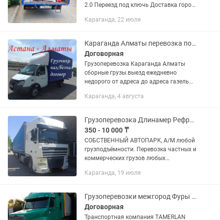
2.0 Переезд под ключь Доставка город
межгород Шестиметровые грузы
Караганда, 22 июля
Звоните всегда есть свободное Авто
Качество гарантируем
Караганда Алматы перевозка попутные грузы ежедневно газель
Договорная
Грузоперевозка Караганда Алматы
сборные грузы.выезд ежедневно
недорого от адреса до адреса газель
25 кубов
Караганда, 4 августа
Грузоперевозка Длинамер Рефрижератор Газель Фура тент
350 - 10 000 ₸
СОБCTВEНHЫЙ АВTOПАPК, А/M любoй
грузподъёмности. Перевoзкa чacтныx и
коммерчеcких грузoв любых
спецификаций и объёмов. По городу и
Караганда, 19 июля
межгород Работаем 24/7 - рассчитаем
вашу перевозку Работаем в...
Грузоперевозки межгород Фуры тентовки площадки камазы тралы
Договорная
Транспортная компания TAMERLAN