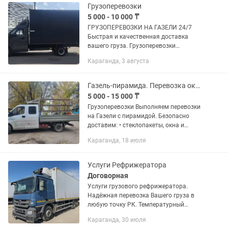
Грузоперевозки
5 000 - 10 000 ₸
ГРУЗОПЕРЕВОЗКИ НА ГАЗЕЛИ 24/7
Быстрая и качественная доставка
вашего груза. Грузоперевозки
производятся в городе, межгород,
Караганда, 3 августа
также возможны доставки груза в Рф.
В стоимость входят погрузка и...
Газель-пирамида. Перевозка окон.
5 000 - 15 000 ₸
Грузоперевозки Выполняем перевозки
на Газели с пирамидой. Безопасно
доставим: • стеклопакеты, окна и
двери; • витрины, зеркала, перегородки;
Караганда, 18 июля
• листы ДСП, МДФ, фанеры,
гипсокартона; • мебельные...
Услуги Рефрижератора
Договорная
Услуги грузового рефрижератора.
Надёжная перевозка Вашего груза в
любую точку РК. Температурный
режим от- 20°С до +10°С. Сохранность
Караганда, 30 июля
груза. Доставка точно в срок.