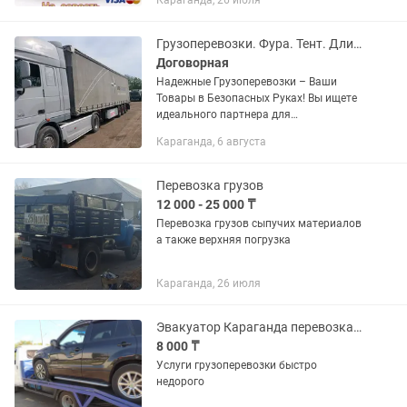
Караганда, 26 июля
помогут вам и сделают работу на
совесть: - в любой день недели -...
Грузоперевозки. Фура. Тент. Длинамер. Перевозка грузов
Договорная
Надежные Грузоперевозки – Ваши
Товары в Безопасных Руках! Вы ищете
идеального партнера для
грузоперевозок? Наша компания - ваш
Караганда, 6 августа
надежный путь к успешной доставке!
Круглосуточная поддержка — на...
Перевозка грузов
12 000 - 25 000 ₸
Перевозка грузов сыпучих материалов
а также верхняя погрузка
Караганда, 26 июля
Эвакуатор Караганда перевозка авто и грузов 24/7
8 000 ₸
Услуги грузоперевозки быстро
недорого