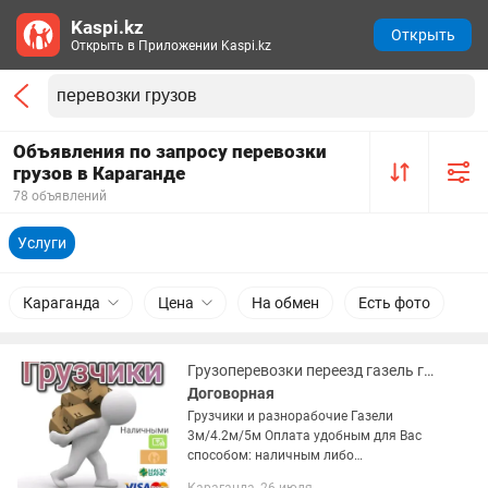
Kaspi.kz
Открыть
Открыть в Приложении Kaspi.kz
Объявления по запросу перевозки
грузов в Караганде
78 объявлений
Услуги
Караганда
Цена
На обмен
Есть фото
Грузоперевозки переезд газель груз грузчики перевозка груза
Договорная
Грузчики и разнорабочие Газели
3м/4.2м/5м Оплата удобным для Вас
способом: наличным либо
безналичным расчётом Наши люди