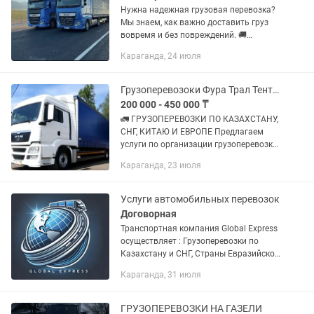
Нужна надежная грузовая перевозка?
Мы знаем, как важно доставить груз
вовремя и без повреждений. 🚚
Работаем по городу и между городами.
Караганда, 24 июля
✅ Ответственные водители. ✅ Честные
цены без скрытых...
Грузоперевозоки Фура Трал Тент Камаз Логистика Рефрижератора
200 000 - 450 000 ₸
🚛 ГРУЗОПЕРЕВОЗКИ ПО КАЗАХСТАНУ,
СНГ, КИТАЮ И ЕВРОПЕ Предлагаем
услуги по организации грузоперевозки
любой сложности. ✅ Перевозки по
Караганда, 23 июля
всему Казахстану ✅ Международные
перевозки по странам СНГ ✅...
Услуги автомобильных перевозок
Договорная
Транспортная компания Global Express
осуществляет : Грузоперевозки по
Казахстану и СНГ, Страны Евразийской
экономического союза. Доставка груза
Караганда, 31 июля
отдельной машиной от двери до двери.
Перевозка...
ГРУЗОПЕРЕВОЗКИ НА ГАЗЕЛИ