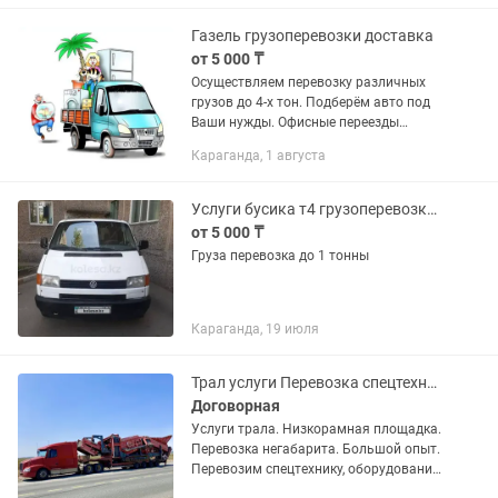
Газель грузоперевозки доставка
от 5 000 ₸
Осуществляем перевозку различных
грузов до 4-х тон. Подберём авто под
Ваши нужды. Офисные переезды
Строительный мусор Отправка груза
Караганда, 1 августа
Доставка Переезд Грузчики Наличный
и безналичный...
Услуги бусика т4 грузоперевозка до 1 тонны
от 5 000 ₸
Груза перевозка до 1 тонны
Караганда, 19 июля
Трал услуги Перевозка спецтехники Негабарит Низкорамник
Договорная
Услуги трала. Низкорамная площадка.
Перевозка негабарита. Большой опыт.
Перевозим спецтехнику, оборудование,
строительную и сельхозтехнику,