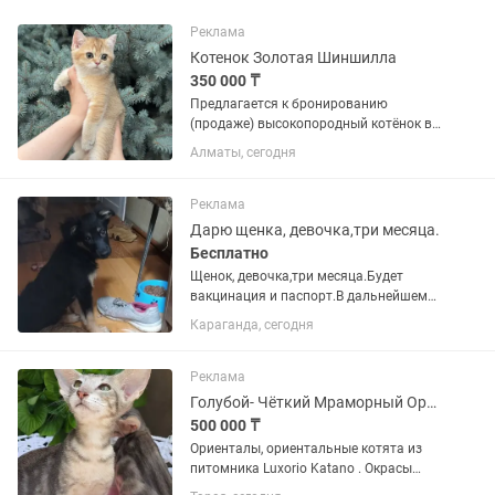
Реклама
Котенок Золотая Шиншилла
350 000 ₸
Предлагается к бронированию
(продаже) высокопородный котёнок в
драгоценном окрасе золотая
Алматы, сегодня
шиншилла ny 11. 2 месяца, 08.05.2026.
Отец титулованный чемпион. 🥇 Мама
привезена из ведущего питомника...
Реклама
Дарю щенка, девочка,три месяца.
Бесплатно
Щенок, девочка,три месяца.Будет
вакцинация и паспорт.В дальнейшем
помощь со стерилизацией.Будет
Караганда, сегодня
хорошим охранником- звоночком.
Реклама
Голубой- Чёткий Мраморный Ориентал
500 000 ₸
Ориенталы, ориентальные котята из
питомника Luxorio Katano . Окрасы
котят разные . Питомник находится в