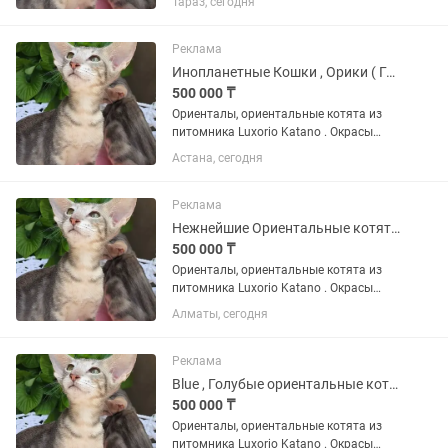
Тараз, сегодня
г.АЛМАТЫ Обработка от паразитов и
прививки в плане по графику. В
наличии Чёрные, Шоколад...
Реклама
Инопланетные Кошки , Орики ( Голубой мрамор)
500 000 ₸
Ориенталы, ориентальные котята из
питомника Luxorio Katano . Окрасы
котят разные . Питомник находится в
Астана, сегодня
г.АЛМАТЫ Обработка от паразитов и
прививки в плане по графику. В
наличии Чёрные, Шоколад...
Реклама
Нежнейшие Ориентальные котятки - редкий цвет
500 000 ₸
Ориенталы, ориентальные котята из
питомника Luxorio Katano . Окрасы
котят разные . Питомник находится в
Алматы, сегодня
г.АЛМАТЫ Обработка от паразитов и
прививки в плане по графику. В
наличии Чёрные, Шоколад...
Реклама
Blue , Голубые ориентальные котята
500 000 ₸
Ориенталы, ориентальные котята из
питомника Luxorio Katano . Окрасы