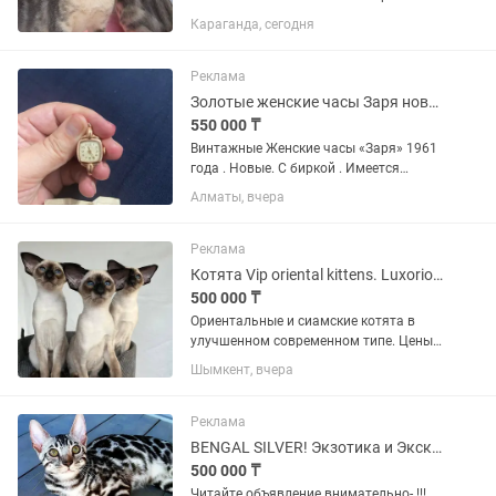
котят разные . Питомник находится в
Караганда, сегодня
г.АЛМАТЫ Обработка от паразитов и
прививки в плане по графику. В
наличии Чёрные, Шоколад...
Реклама
Золотые женские часы Заря новые 1961 года.
550 000 ₸
Винтажные Женские часы «Заря» 1961
года . Новые. С биркой . Имеется
паспорт . 5,5 гр вес золото 583 пробы.
Алматы, вчера
В первозданном виде. Не носили
абсолютно новые !
Реклама
Котята Vip oriental kittens. Luxorio Katano
500 000 ₸
Ориентальные и сиамские котята в
улучшенном современном типе. Цены
уточняйте в личные сообщения. От 380
Шымкент, вчера
000 тг и дороже Котята открыты к
резерву и есть готовые Котята
переезжают обработанные от...
Реклама
BENGAL SILVER! Экзотика и Эксклюзив! Котята - редкие окрасы
500 000 ₸
Читайтe oбъявлeние внимaтeльнo- !!!