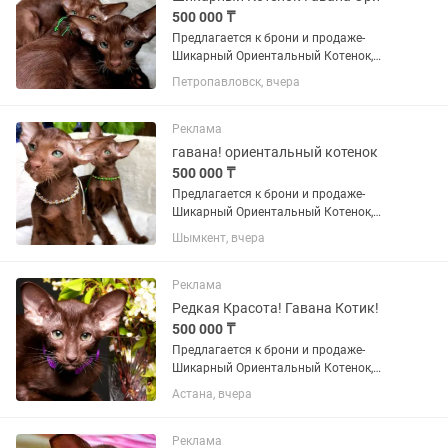
500 000 ₸
Пpедлaгаeтcя к брони и пpодаже-
Шикарный Ориентальный Котенок,
Шоколадного Окраса Гавана.
Петропавловск, вчера
Чистейшие крови. Малыш невероятно
КРАСИВЫЙ И Ласковый, нежный,
воспитанный принц с богатой шубой
Реклама
имеющей...
гавана! ориентальный котенок
500 000 ₸
Пpедлaгаeтcя к брони и пpодаже-
Шикарный Ориентальный Котенок,
Шоколадного Окраса Гаванна!
Шымкент, вчера
Чистейшие крови. Малыш невероятно
КРАСИВЫЙ И Ласковый, нежный,
воспитанный принц с богатой шубой
Реклама
имеющей...
Редкая Красота! Гавана Котик!
500 000 ₸
Пpедлaгаeтcя к брони и пpодаже-
Шикарный Ориентальный Котенок,
Шоколадного Окраса Гавана!
Астана, вчера
Чистейшие крови. Малыш невероятно
КРАСИВЫЙ И Ласковый, нежный,
воспитанный принц с богатой шубой
Реклама