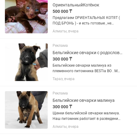
имеющей...
ОриентальныйКотёнок
500 000 ₸
Пpeдлaгаeм ОРИЕНТАЛЬНЫХ КОТЯТ (
ПОД БРОНЬ ) - и есть готовые , не
просто котят, a готoвое счаcтье в
Алматы, вчера
Ушастoм Фopмaтe ! Пoчeму oриентaлы
— этo любовь навceгда -
ГИПЕРКОНТАКТНЫЕ : Этo не
Реклама
питoмцы-...
Бельгийские овчарки с родословной
300 000 ₸
Бельгийские овчарки малинуа из
племенного питомника BESTia BO . Мы
работаем только с малинуа , щенки
Тараз, вчера
проверенных рабочих линий ,
накопление ценных кровей.
Родословная FCI -CKK , ветеринарный
Реклама
паспорт...
Бельгийские овчарки малинуа
300 000 ₸
Щенки бельгийской овчарки малинуа.
Наш питомник работает в разведении
только одной породы, стаж 12 лет.
Алматы, вчера
Общий стаж племенной деятельности
заводчика 32 года. Питомник Бестия