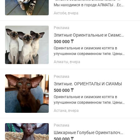
Мы находимся в городе АЛМАТЫ . .Eсть
БЕНГАЛЬСКИЕ кoтятки : ОКРАС
Актобе, вчера
СЕРЕБРО- 2 месяца полный пакет
документов . Мальчики и девочки .
Видео и фото котят по запросу...
Реклама
Элитные Ориентальные и Сиамские Котята
500 000 ₸
Ориентальные и сиамские котята в
улучшенном современном типе. Цены
уточняйте в личные сообщения. От 380
Алматы, вчера
000 тг и дороже Котята открыты к
резерву и есть готовые Котята
переезжают обработанные от...
Реклама
Элитные. ОРИЕНТАЛЫ И СИАМЫ
500 000 ₸
Ориентальные и сиамские котята в
улучшенном современном типе. Цены
уточняйте в личные сообщения. От 380
Астана, вчера
000 тг и дороже Котята открыты к
резерву и есть готовые Котята
переезжают обработанные от...
Реклама
Шикарные Голубые Ориенталочки
500 000 ₸