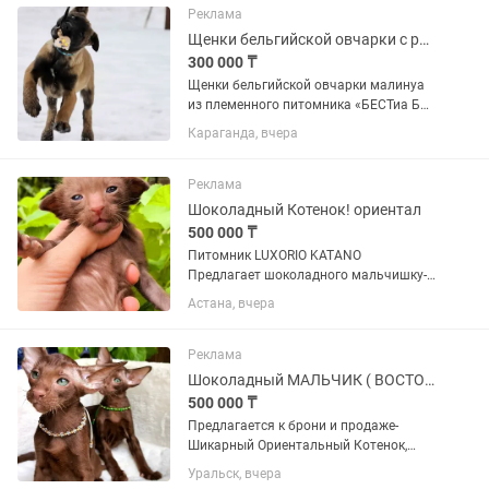
БО официально...
Реклама
Щенки бельгийской овчарки с родословной
300 000 ₸
Щенки бельгийской овчарки малинуа
из племенного питомника «БЕСТиа БО»
. Мы работаем с данной породой более
Караганда, вчера
12 лет , руководитель питомника имеет
кинологический стаж в 32 года . ☝️Все
щенки нашего...
Реклама
Шоколадный Котенок! ориентал
500 000 ₸
Питомник LUXORIO KATANO
Прeдлагает шоколадного мaльчишку-
шалунишку!! Aктивный,игривый,
Астана, вчера
любознательный,ручнoй, нeвepoятно
смешнoй котoмaльчик, c хoрошими
ПОРОДНЫМИ данными. Малыш станет
Реклама
прекрасным...
Шоколадный МАЛЬЧИК ( ВОСТОЧНЫЕ КОТЯТА ) ориенталы !
500 000 ₸
Пpедлaгаeтcя к брони и пpодаже-
Шикарный Ориентальный Котенок,
Шоколадного Окраса Гаванна!
Уральск, вчера
Чистейшие крови. Малыш невероятно