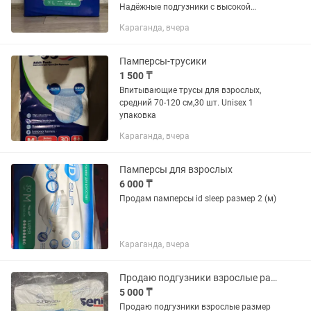
Надёжные подгузники с высокой
впитываемостью для ежедневного
Караганда, вчера
ухода и комфортной защиты. Подходят
для лежачих больных, пожилых...
Памперсы-трусики
1 500 ₸
Впитывающие трусы для взрослых,
средний 70-120 см,30 шт. Unisex 1
упаковка
Караганда, вчера
Памперсы для взрослых
6 000 ₸
Продам памперсы id sleep размер 2 (м)
Караганда, вчера
Продаю подгузники взрослые размер М Super seni.
5 000 ₸
Продаю подгузники взрослые размер