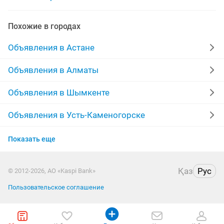
joly памперсы для
памперсы 3
Похожие в городах
памперсы премиум
памперсы премиум качества
Объявления в Астане
подгузники памперсы для
Объявления в Алматы
Объявления в Шымкенте
Объявления в Усть-Каменогорске
Объявления в Актобе
Показать еще
Объявления в Актау
Қаз
Рус
© 2012-2026, АО «Kaspi Bank»
Объявления в Костанае
Пользовательское соглашение
Объявления в Павлодаре