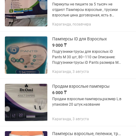
Перекупы не пишите за 5 тысяч не
отдают Памперсы взрослые , трусики
взрослые цена договорная, есть в
большом количестве
Караганда, позавчера
Памперсы ID для Взрослых
9 000 ₸
Подгузники-трусы для взрослых iD
Pants M 30 шт, 80–110 см Описание:
Подгузники-трусы iD Pants размера M
предназначены для взрослых при
Караганда, 3 августа
средней и тяжелой степени
недержания. Подходят для мужчин и...
Продам взрослые памперсы
6 000 ₸
Продам взрослые памперсы,размер L.в
упаковке 20 штук.название
Караганда, 3 августа
Памперсы взрослые, пеленки, трусики непромокаемые. Качество проверенное.