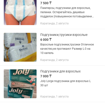
7 500 ₸
Памперсы, подгузники для взрослых,
пеленки. Остерегайтесь дешевых
подделок (повышенное потовыделение,
образование пролежней, сыпь,
Караганда, 2 августа
аллергия, постельный клещь) и т.далее.
Ночные впитывают намного...
Подгузники,трусики взрослые
6 000 ₸
Взрослые подгузники,трусики Отличное
качество,не протекают Размер L-3 на
10 капель
Караганда, 2 августа
Подгузники для взрослых
7 000 ₸
Joly Lorge подгузники для взрослых L
30 шт
Караганда, 1 августа