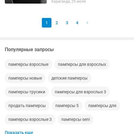
Караганда, 25 июля
1
2
3
4
Популярные запросы
памперсы взрослые
памперсы для взрослых
памперсы новые
детские памперсы
памперсы трусики
памперсы для взрослых 3
продать памперсы
памперсы 5
памперсы для
памперсы взрослые 3
памперсы seni
Показать еще
памперсы мама знает
памперсы 6