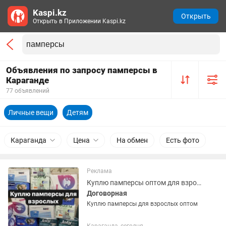
Kaspi.kz
Открыть
Открыть в Приложении Kaspi.kz
Объявления по запросу памперсы в
Караганде
77 объявлений
Личные вещи
Детям
Караганда
Цена
На обмен
Есть фото
Реклама
Куплю памперсы оптом для взрослых
Договорная
Куплю памперсы для взрослых оптом