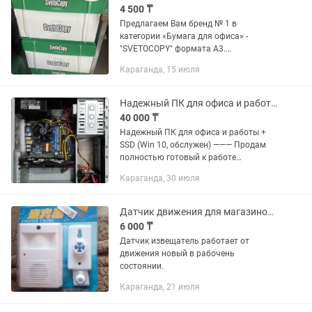
4 500 ₸
Предлагаем Вам бренд № 1 в
категории «Бумага для офиса» -
"SVETOCOPY" формата А3.
Особенностью является оптимальная
Караганда, 15 июля
плотность и высокая степень белизны -
96% (ГОСТ), 146% (CIE). Плотность
бумаги...
Надежный ПК для офиса и работы SSD (Win 10, обслужен)
40 000 ₸
Надежный ПК для офиса и работы +
SSD (Win 10, обслужен) ——— Продам
полностью готовый к работе
системный блок. Идеально подойдет
Караганда, 30 июля
для офисных задач, работы с
документами, учебы, интернета или
как...
Датчик движения для магазинов, офисов. Оповещает при входе мелодией.
6 000 ₸
Датчик извещатель работает от
движения новый в рабочень
состоянии.
Караганда, 21 июля