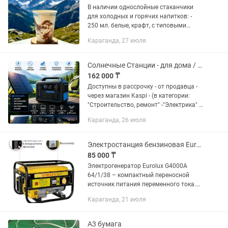
В наличии однослойные стаканчики
для холодных и горячих напитков: -
250 мл. белые, крафт, с типовыми
рисунками - по 16 тг., - 350 мл. белые,
Караганда, 27 июля
крафт, с типовым рисунком, цветные
(красные, черные,...
Солнечные Станции - для дома / объекта - рассрочка
162 000 ₸
Доступны в рассрочку - от продавца -
через магазин Kaspi - (в категории:
"Строительство, ремонт" -"Электрика" -
"Устройства электропитания и
Караганда, 26 июля
электростанции" - "Солнечные панели")
Солнечные Станции -...
Электростанция бензиновая Eurolux G4000A
85 000 ₸
Электрогенератор Eurolux G4000A
64/1/38 – компактный переносной
источник питания переменного тока.
Модель предназначена для
Караганда, 21 июля
автономного энергоснабжения
бытовых электроприборов и
инструмента. Может...
А3 бумага