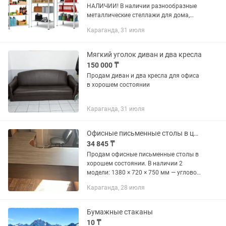
НАЛИЧИИ! В наличии разнообразные
металлические стеллажи для дома,
офиса, склада, гаража и
Караганда, 31 июля
магазина.Стелаж, стилажи, полка,
полки сөре, стеллаж, шкафы, полки —
все изделия...
Мягкий уголок диван и два кресла
150 000 ₸
Продам диван и два кресла для офиса
в хорошем состоянии
Караганда, 31 июля
Офисные письменные столы в цвете Вяз
34 845 ₸
Продам офисные письменные столы в
хорошем состоянии. В наличии 2
модели: 1380 × 720 × 750 мм — угловой
стол с дополнительным рабочим
Караганда, 28 июля
местом. - 39 200 тг 1180 × 720 × 755 мм
— классический прямой...
Бумажные стаканы
10 ₸