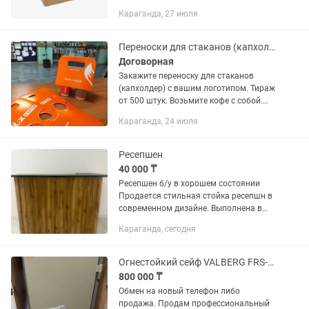
купить находимся на улице Толепова
Караганда, 27 июля
5/3 офис Завод Гофрокартон
Переноски для стаканов (капхолдеры) с вашим логотипом
Договорная
Закажите переноску для стаканов
(капхолдер) с вашим логотипом. Тираж
от 500 штук. Возьмите кофе с собой.
Производство и головной офис в
Караганда, 24 июля
Караганде. Доставка по всему
Казахстану.
Ресепшен
40 000 ₸
Ресепшен б/у в хорошем состоянии
Продается стильная стойка ресепшн в
современном дизайне. Выполнена в
цвете натурального дерева с черной
Караганда, сегодня
столешницей. Подойдет для салона
красоты, офиса, магазина,...
Огнестойкий сейф VALBERG FRS-127T KL (307 кг)
800 000 ₸
Обмен на новый телефон либо
продажа. Продам профессиональный