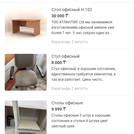
казахстане. При изготовлении мебели
мы...
Стол офисный Н-102
30 000 ₸
ТОО АТЛАНТИК Ltd мы занимаемся
изготовлением офисной мебели уже
более 7 лет. У нас собран один из
самых больших и подробных
Караганда, 3 августа
каталогов офисной мебели в
казахстане. При изготовлении мебели
мы...
Стул офисный
8 000 ₸
Стул офисный, в хорошем состоянии,
единственное требуется химчистка, а
так все работает. Цена чисто
символическая.
Караганда, 2 августа
Столы офисные
9 999 ₸
Столы офисные 5 штук в хорошем
состоянии и стулья 4 штуки цвет
светлый орех