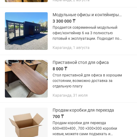
Караганда, 2 августа
Модульные офисы и контейнеры любой сложности
3 300 000 ₸
Продается современный модульный
офис/контейнер 6 на 3 полностью
готовый к эксплуатации. Подходит под:
- Офис продаж - Строительный офис -
Караганда, 1 августа
Магазин - Кофейню - Пост охраны -
Шоурум - Дачный модуль -...
Приставной стол для офиса
8 000 ₸
Стол приставной для офиса в хорошем
состоянии, возможно доставка за
отдельную плату
Караганда, 31 июля
Продам коробки для переезда
700 ₸
Продам коробки для переезда
600×400×400 , 700 ×300×300 коробки
новые, можете сами подъехать и