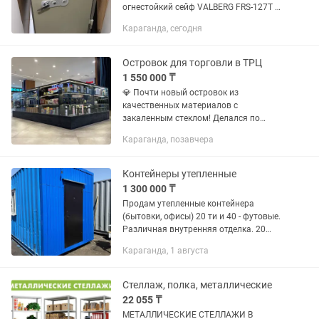
огнестойкий сейф VALBERG FRS-127T KL
в отличном состоянии. Новый такой на
Караганда, сегодня
Kaspi сейчас стоит более 1.7 млн тенге.
Отличный вариант для...
Островок для торговли в ТРЦ
1 550 000 ₸
💎 Почти новый островок из
качественных материалов с
закаленным стеклом! Делался по
спецзаказу, каждая деталь продумана.
Караганда, позавчера
Прочный, устойчивый, безопасный —
стекло термозакаленное, не боится...
Контейнеры утепленные
1 300 000 ₸
Продам утепленные контейнера
(бытовки, офисы) 20 ти и 40 - футовые.
Различная внутренняя отделка. 20
футовые от 1300000 40 футовые от
Караганда, 1 августа
2500000
Стеллаж, полка, металлические
22 055 ₸
МЕТАЛЛИЧЕСКИЕ СТЕЛЛАЖИ В