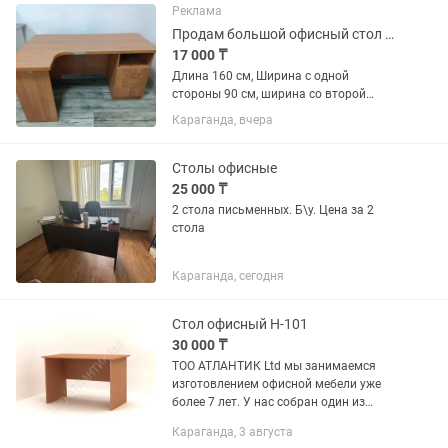
Реклама
Продам большой офисный стол б/у. Торг
17 000 ₸
Длина 160 см, Ширина с одной
стороны 90 см, ширина со второй
стороны 60 см, высота 78 см Три
Караганда, вчера
ящика
Столы офисные
25 000 ₸
2 стола письменных. Б\у. Цена за 2
стола
Караганда, сегодня
Стол офисный Н-101
30 000 ₸
ТОО АТЛАНТИК Ltd мы занимаемся
изготовлением офисной мебели уже
более 7 лет. У нас собран один из
самых больших и подробных
Караганда, 3 августа
каталогов офисной мебели в