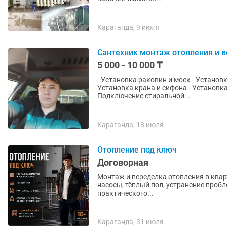
Караганда, 9 июля
Сантехник монтаж отопления и 
5 000 - 10 000 ₸
- Установка раковин и моек - Установк
Установка крана и сифона - Установк
Подключение стиральной...
Караганда, 18 июля
Отопление под ключ
Договорная
Монтаж и переделка отопления в квар
насосы, тёплый пол, устранение проблем
практического...
Караганда, 31 июля