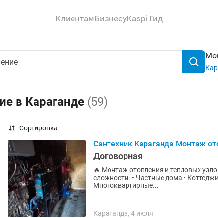
Клиентам
Бизнесу
Kaspi Гид
Мой
Кар
ие в Караганде
(59)
Сортировка
Сантехник Караганда Монтаж от
Договорная
🔥 Монтаж отопления и тепловых узлов Выполняем монтаж систем отопления лю
сложности. • Частные дома • Коттеджи и коммерческие помещения • Магазины и склады •
Многоквартирные...
Караганда, 4 июля