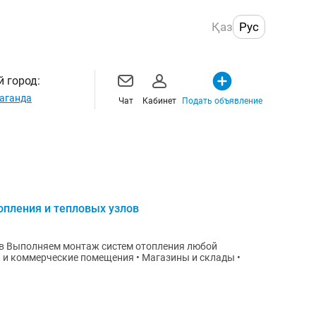
Қаз
Рус
 город:
аганда
Чат
Кабинет
Подать объявление
опления и тепловых узлов
бой