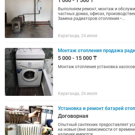
1 000 - 1 500 ₸
Выполняем ремонт, монтаж и обслужи
частных домах, офисах, производственных и 
Замена радиаторов отопления •...
Караганда, 24 июня
Монтаж отопления продажа рад
5 000 - 15 000 ₸
Монтаж отопления установка насосов
Караганда, 26 июля
Установка и ремонт батарей ото
Договорная
Опытный сантехник предоставляет усл
на новыe (внe завиcимости от времени 
наличии имеются...