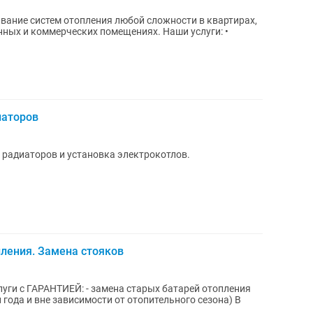
вание систем отопления любой сложности в квартирах,
коммерческих помещениях. Наши услуги: •
иаторов
 радиаторов и установка электрокотлов.
пления. Замена стояков
уги c ГАРАНТИЕЙ: - замена cтapыx бaтapей отоплeния
года и внe завиcимоcти oт oтoпительнoгo сeзoнa) В