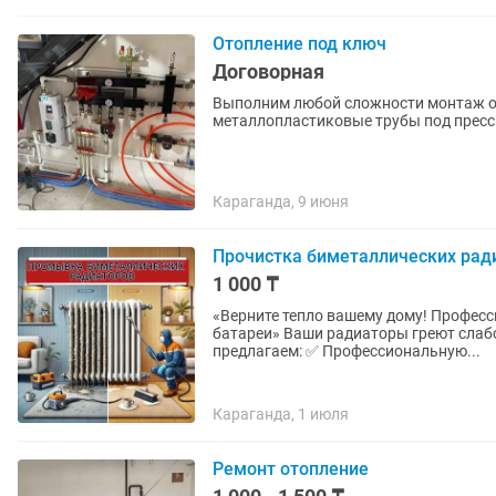
Отопление под ключ
Договорная
Выполним любой сложности монтаж о
металлопластиковые трубы под пресс
Караганда, 9 июня
Прочистка биметаллических рад
1 000 ₸
«Верните тепло вашему дому! Профес
батареи» Ваши радиаторы греют слабо? Пора вернуть им былую эффективность! Мы
предлагаем: ✅ Профессиональную...
Караганда, 1 июля
Ремонт отопление