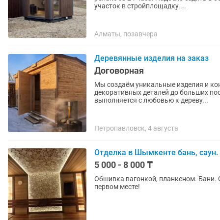
участок в стройплощадку....
Алматы, позавчера
Деревянные изделия на заказ
Договорная
Мы создаём уникальные изделия и кон
декоративных деталей до больших пост
выполняется с любовью к дереву...
Петропавловск, 4 августа
Отделка в Шымкенте бань, саун.
5 000 - 8 000 ₸
Обшивка вагонкой, планкеном. Бани. 
первом месте!