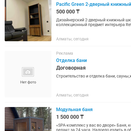
Pacific Green 2-дверный книжный
500 000 ₸
Дизайнерский 2-дверный книжный шкаф
коллекционный предмет интерьера Retail от 3500$ Размер (ШГВ): 8105002100 Бренд: Pacific
Green Коллекция: MENDI...
Алматы, сегодня
Реклама
Отделка бани
Договорная
Строительство и отделка бани, сауны,
Алматы, сегодня
Модульная баня
1 500 000 ₸
«SPA-комплекс у вас во дворе» Баня, которая приедет к вам сама! Запускаем ваш личный
релакс за 24 часа. Надоело ездить в общественные сауны? Постройте свою, не превращая