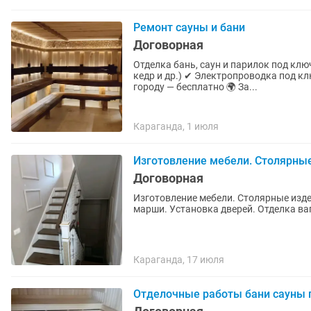
Ремонт сауны и бани
Договорная
Отделка бань, саун и парилок под кл
кедр и др.) ✔ Электропроводка под кл
городу — бесплатно 🌍 За...
Караганда, 1 июля
Изготовление мебели. Столярные
Договорная
Изготовление мебели. Столярные изде
марши. Установка дверей. Отделка ва
Караганда, 17 июля
Отделочные работы бани сауны 