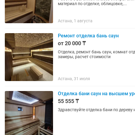
материал по отделке, облицовке,...
Астана, 1 августа
Ремонт отделка бань саун
от 20 000 ₸
Отделка, ремонт бань саун, комнат от
замеры, расчет стоимости
Астана, 31 июля
Отделка бани саун на высшем ур
55 555 ₸
Здравствуйте отделка бани по дереву