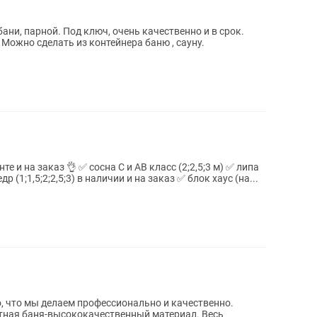
ани, парной. Под ключ, очень качественно и в срок.
 Можно сделать из контейнера баню , сауну.
и АВ класс (2;2,5;3 м) ✅ липа
АВ (2;2,5;3 м) в наличии и на заказ ✅ кедр (1;1,5;2;2,5;3) в наличии и на заказ ✅ блок хаус (на...
о, что мы делаем профессионально и качественно.
итная баня-высококачественный материал. Весь