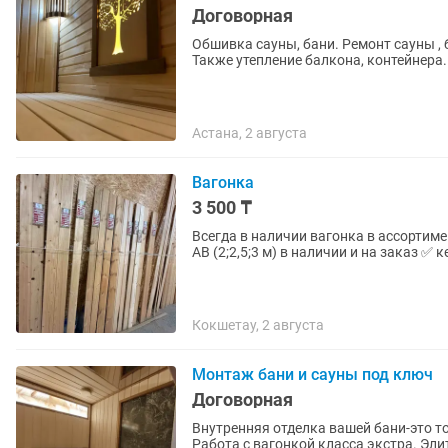
Договорная
Обшивка сауны, бани. Ремонт сауны , б
Также утепление балкона, контейнера.
Астана, 2 августа
Вагонка
3 500 ₸
Всегда в наличии вагонка в ассортименте и на заказ 👌 ✅ сосна С 
Кокшетау, 2 августа
Монтаж бани и сауны под ключ
Договорная
Внутренняя отделка вашей бани-это т
Работа с вагонкой класса экстра. Эл