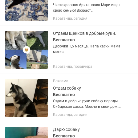
Чистокровная британочка Мэри ищет
свою семью! Возраст
1год.Стерилизована.Очень
Караганда, сегодня
чистоплотная ,спокойная
девочка.Ходит на горшок с древесным
наполнителем(сверху сетка).К еде не
Отдаем щенков в добрые руки.
прихотлива.Ласковая...
Бесплатно
Девочки 1,5 месяца. Папа хаски мама
метис.
Караганда, позавчера
Реклама
Отдам собаку
Бесплатно
Отдам в добрые руки собаку породы
Сибирская хаски. Можно в свой дом.
Добрая, ласковая, любит играть,
Караганда, сегодня
любит детей, может жить с другими
животными, так как живет с кошками.
Возраст 5 лет, девочка
Дарю собаку
Бесплатно