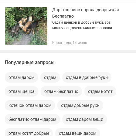
портит. Вместе с ним отдам лоток,...
Дарю щенков порода дворняжка
Бесплатно
Отдам щенков в добрые руки, все
мальчики , очень милые звоночки
Караганда, 14 июля
Популярные запросы
отдам даром
отдам
отдам в добрые руки
отдам щенка
отдам бесплатно
отдам котят
котенок отдам даром
отдам добрые руки
бесплатно отдам даром
отдам даром вещи
отдам котят добрые
отдам вещи даром