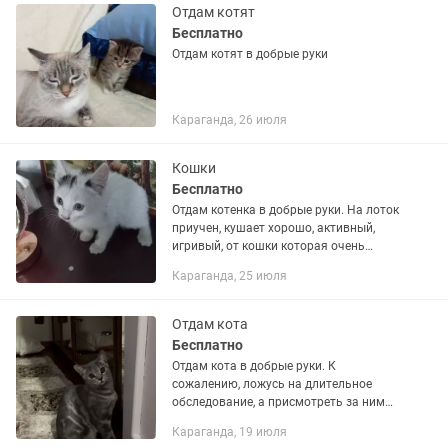
Отдам котят
Бесплатно
Отдам котят в добрые руки
Караганда, 26 июля
Кошки
Бесплатно
Отдам котенка в добрые руки. На лоток
приучен, кушает хорошо, активный,
игривый, от кошки которая очень
хорошая мышеловка. Уже ходит на
Караганда, 25 июля
улицу во двор.
Отдам кота
Бесплатно
Отдам кота в добрые руки. К
сожалению, ложусь на длительное
обследование, а присмотреть за ним
некому. Кот короткошерстный,
Караганда, 19 июля
домашний, ходит в лоток, мебель не