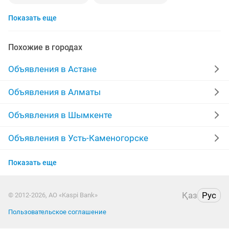
Показать еще
отдам собаку
отдам хорошие руки
отдам котят в добрые руки
Похожие в городах
Объявления в Астане
Объявления в Алматы
Объявления в Шымкенте
Объявления в Усть-Каменогорске
Объявления в Актобе
Показать еще
Объявления в Актау
Қаз
Рус
© 2012-2026, АО «Kaspi Bank»
Объявления в Таразе
Пользовательское соглашение