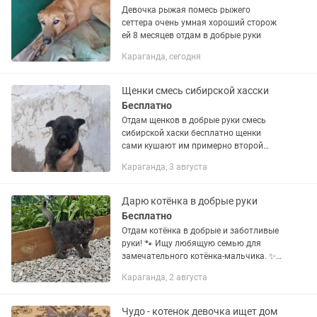
Девочка рыжая помесь рыжего
сеттера очень умная хороший сторож
ей 8 месяцев отдам в добрые руки
Караганда, сегодня
Щенки смесь сибирской хасски
Бесплатно
Отдам щенков в добрые руки смесь
сибирской хаски бесплатно щенки
сами кушают им примерно второй
месяц звонить в любое время щенки
Караганда, 3 августа
находятся в Пришахтинске
Дарю котёнка в добрые руки
Бесплатно
Отдам котёнка в добрые и заботливые
руки! 🐾 Ищу любящую семью для
замечательного котёнка-мальчика. ✨
Ласковый и игривый ✨ К лотку приучен
Караганда, 2 августа
✨ Кушает всё, неприхотлив в еде ✨
Готов стать верным другом...
Чудо - котенок девочка ищет дом