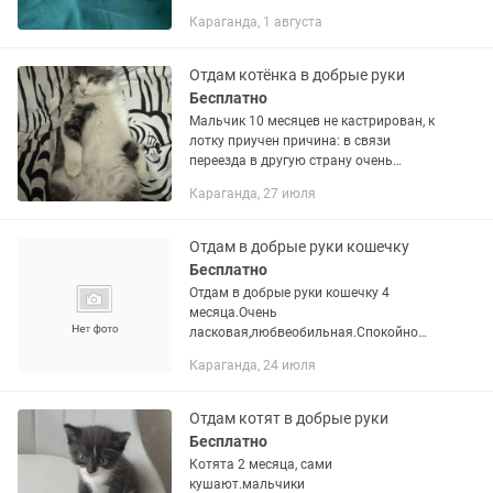
Караганда, 1 августа
Отдам котёнка в добрые руки
Бесплатно
Мальчик 10 месяцев не кастрирован, к
лотку приучен причина: в связи
переезда в другую страну очень
ласковый отдам только в хорошие
Караганда, 27 июля
руки можете звонить в любое время
или написать
Отдам в добрые руки кошечку
Бесплатно
Отдам в добрые руки кошечку 4
месяца.Очень
ласковая,любвеобильная.Спокойно
дает подстригать когти,к лотку
Караганда, 24 июля
приучена, в еде не привереда,все
кушает..В месте с ней + отдам...
Отдам котят в добрые руки
Бесплатно
Котята 2 месяца, сами
кушают.мальчики