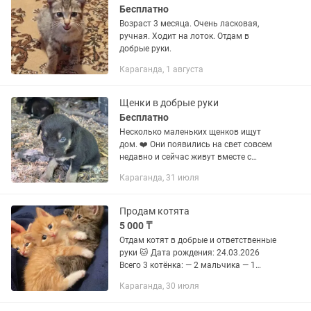
Бесплатно
Возраст 3 месяца. Очень ласковая,
ручная. Ходит на лоток. Отдам в
добрые руки.
Караганда, 1 августа
Щенки в добрые руки
Бесплатно
Несколько маленьких щенков ищут
дом. ❤️ Они появились на свет совсем
недавно и сейчас живут вместе с
мамой на улице. Очень хочется, чтобы
Караганда, 31 июля
каждый из них вырос в семье, где его
будут любить и...
Продам котята
5 000 ₸
Отдам котят в добрые и ответственные
руки 🐱 Дата рождения: 24.03.2026
Всего 3 котёнка: — 2 мальчика — 1
девочка (чёрная) Активные, игривые, с
Караганда, 30 июля
хорошими охотничьими инстинктами
(крысолов) Уже...