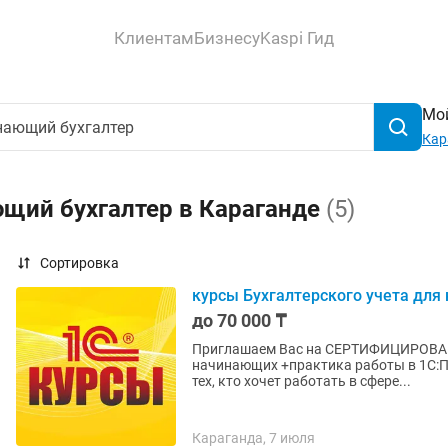
Клиентам
Бизнесу
Kaspi Гид
Мой
Кар
ющий бухгалтер в Караганде
(5)
Сортировка
курсы Бухгалтерского учета для
до 70 000 ₸
Приглашаем Вас на СЕРТИФИЦИРОВАН
начинающих +практика работы в 1С:Предприятие 8
тех, кто хочет работать в сфере...
Караганда, 7 июля