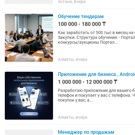
Астана, вчера
Обучение тендерам
100 000 - 180 000 ₸
Как заработать от 500 тыс в месяц на 
Закупки. Структура обучения: - Портал Гос закупок - Ценовые предложения - Открытые
конкурсы/аукционы Портал...
Алматы, вчера
Приложение для бизнеса , Android
1 000 000 - 12 000 000 ₸
Разработаю приложение для вашего бизн
телефон и покупает у вас с телефона. Что это даёт: — своя база клиентов: контакты и история
покупок у вас, а...
Алматы, вчера
Менеджер по продажам