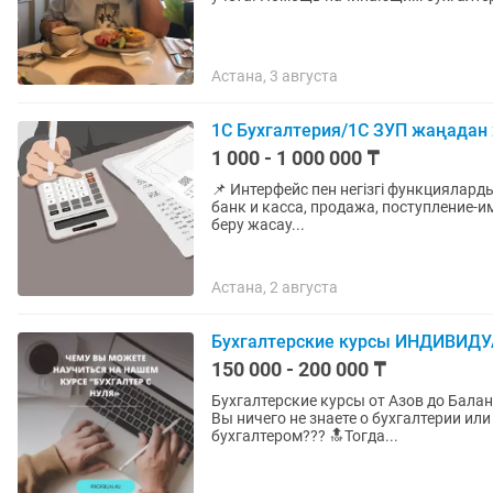
Астана, 3 августа
1С Бухгалтерия/1С ЗУП жаңадан
1 000 - 1 000 000 ₸
📌 Интерфейс пен негізгі функцияларды түсіндіремін 📌 Есеп жүргізу 
банк и касса, продажа, поступление-им
беру жасау...
Астана, 2 августа
Бухгалтерские курсы ИНДИВИД
150 000 - 200 000 ₸
Бухгалтерские курсы от Азов до Баланса за 2 недели КАК ЗА 2 НЕ
Вы ничего не знаете о бухгалтерии ил
бухгалтером??? 🔝Тогда...