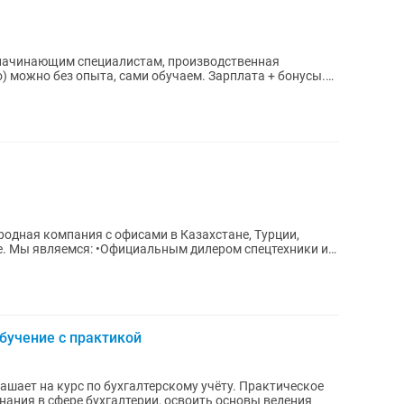
начинающим специалистам, производственная
iko) можно без опыта, сами обучаем. Зарплата + бонусы.
одная компания с офисами в Казахстане, Турции,
е. Мы являемся: •Официальным дилером спецтехники и
бучение с практикой
а курс по бухгалтерскому учёту. Практическое
 знания в сфере бухгалтерии, освоить основы ведения