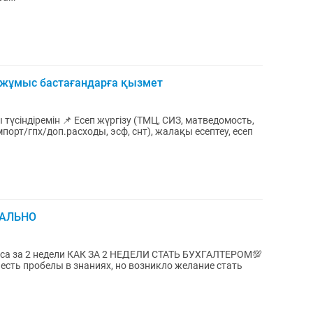
 жұмыс бастағандарға қызмет
(ТМЦ, СИЗ, матведомость,
порт/гпх/доп.расходы, эсф, снт), жалақы есептеу, есеп
УАЛЬНО
ДЕЛИ СТАТЬ БУХГАЛТЕРОМ💯
и есть пробелы в знаниях, но возникло желание стать