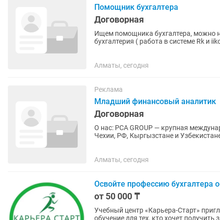
Помощник бухгалтера
Договорная
Ищем помощника бухгалтера, можно 
бухгалтерия ( работа в системе Rk и i
Требования к кандидату:...
Алматы, сегодня
Реклама
Младший финансовый аналитик
Договорная
О нас: PCA GROUP — крупная междунар
Чехии, РФ, Кыргызстане и Узбекистан
запчастей HIDROMEK в РК и...
Алматы, сегодня
Освойте профессию бухгалтера о
от 50 000 ₸
Учебный центр «Карьера-Старт» приглашает н
обучение для тех, кто хочет получить