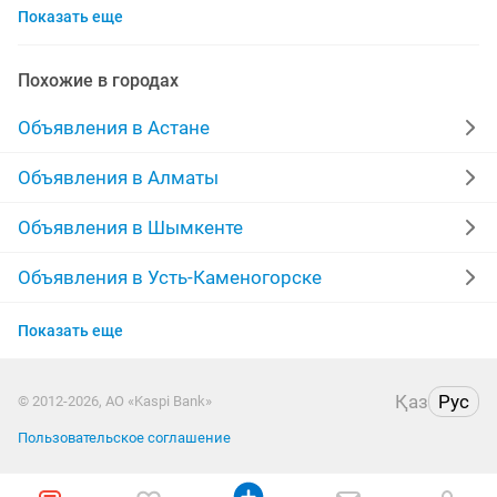
Показать еще
микроволновая печь б у
микроволновая свч
ремонт микроволновая печь
печь микроволновая
Похожие в городах
печь подарок микроволновая
Объявления в Астане
Объявления в Алматы
Объявления в Шымкенте
Объявления в Усть-Каменогорске
Объявления в Актобе
Показать еще
Объявления в Актау
Қаз
Рус
© 2012-2026, АО «Kaspi Bank»
Объявления в Таразе
Пользовательское соглашение
Объявления в Павлодаре