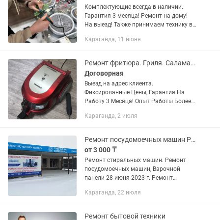
Комплектующие всегда в наличии.
Гарантия 3 месяца! Ремонт на дому!
На выезд! Также принимаем технику в
сервис! Я частный мастер, работая со
Караганда, 11 июня
мной вы экономите время и деньги!
Имею большие скидки в...
Ремонт фритюра. Гриля. Саламандры. Аэрогриля. Электроплит. Духовки.
Договорная
Выезд на адрес клиента.
Фиксированные Цены, Гарантия На
Работу 3 Месяца! Опыт Работы Более
10 Лет. Добрый день, я частный мастер
Караганда, 2 июля
по ремонту бытовой техники любой
сложности. ремонт утюгов, ремонт...
Ремонт посудомоечных машин Ремонт варочной поверхности
от 3 000 ₸
Ремонт стиральных машин. Ремонт
посудомоечных машин, Варочной
панели 28 июня 2023 г. Ремонт
стиральных машин. Ремонт
Караганда, 22 июля
посудомоечных машин, Варочной
панели ОПИСАНИЕ ТОО "ЦЕЛИНА-
СЕРВИС" Сервис №1 в...
Ремонт бытовой техники