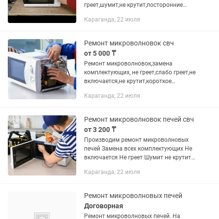
греет,шумит,не крутит,посторонние
звуки Выезд
Караганда, 22 июля
Ремонт микроволновок свч
от 5 000 ₸
Ремонт микроволновок,замена
комплектующих, не греет,слабо греет,не
включается,не крутит,короткое
замыкание внутри и т к д
Караганда, 22 июля
Ремонт микроволновок печей свч
от 3 200 ₸
Производим ремонт микроволновых
печей Замена всех комплектующих Не
включается Не греет Шумит не крутит
издаёт посторонние звуки Возможен
Караганда, 22 июля
выезд
Ремонт микроволновых печей
Договорная
Ремонт микроволновых печей. На