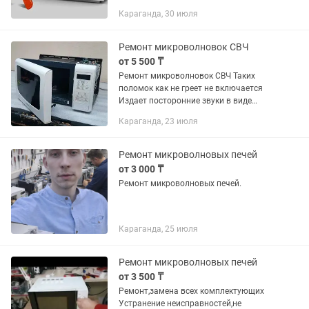
Сарань, Шахтинск, Темиртау за один
Караганда, 30 июля
день: -Не включается -Не греет
-Странные звуки -Искрит -Нет...
Ремонт микроволновок СВЧ
от 5 500 ₸
Ремонт микроволновок СВЧ Таких
поломок как не греет не включается
Издает посторонние звуки в виде
замыкания Не крутит и т к д Выезд
Караганда, 23 июля
Ремонт микроволновых печей
от 3 000 ₸
Ремонт микроволновых печей.
Караганда, 25 июля
Ремонт микроволновых печей
от 3 500 ₸
Ремонт,замена всех комплектующих
Устранение неисправностей,не