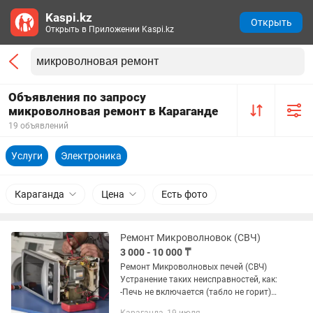
Kaspi.kz
Открыть
Открыть в Приложении Kaspi.kz
Объявления по запросу
микроволновая ремонт в Караганде
19 объявлений
Услуги
Электроника
Караганда
Цена
Есть фото
Ремонт Микроволновок (СВЧ)
3 000 - 10 000 ₸
Рeмонт Микрoволновых печeй (СВЧ)
Устранение таких неисправностей, как:
-Печь не включается (табло не горит)
-Печь не включается(не работают