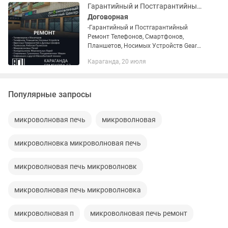
Чайники,...
Гарантийный и Постгарантийный Ремонт Цифровой и Бытовой Техники.
Договорная
-Гарантийный и Постгарантийный
Ремонт Телефонов, Смартфонов,
Планшетов, Носимых Устройств Gear
(Наушники, Фитнес Браслеты, Часы и
Караганда, 20 июля
т.п.), Телевизоров, Мониторов,
Холодильников, Морозильных Ларей,...
Популярные запросы
микроволновая печь
микроволновая
микроволновка микроволновая печь
микроволновая печь микроволновк
микроволновая печь микроволновка
микроволновая п
микроволновая печь ремонт