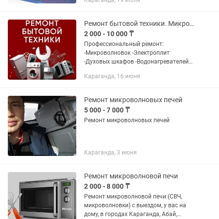
Караганда, 19 июля
кнопки управления,при этом
индикатор табло горит) -Печь...
Ремонт бытовой техники. Микроволновок. Духовок. Стир.Машин и т.д.
2 000 - 10 000 ₸
Профессиональный ремонт:
-Микроволновок -Электроплит
-Духовых шкафов -Водонагревателей
-Стиральных машин -Обогревателей
Караганда, 16 июня
-Утюгов, отпариватель -Различного
оборудования для салонов...
Ремонт микроволновых печей
5 000 - 7 000 ₸
Ремонт микроволновых печей
Караганда, 3 июня
Ремонт микроволновой печи
2 000 - 8 000 ₸
Ремонт микроволновой печи (СВЧ,
микроволновки) с выездом, у вас на
дому, в городах Караганда, Абай,