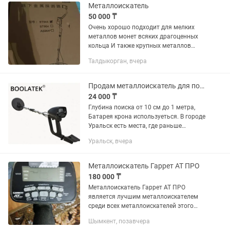
Металлоискатель
50 000 ₸
Очень хорошо подходит для мелких
металлов монет всяких драгоценных
кольца И также крупных металлов
меди алюминий и черных металлах
Талдыкорган, вчера
Сдам в аренду в день по пять тысяч
либо Продам
Продам металлоискатель для поиска кладов и старинных монет(Новый) торг
24 000 ₸
Глубина поиска от 10 см до 1 метра,
Батарея крона используеться. В городе
Уральск есть места, где раньше
находились большие поселения,
Уральск, вчера
деревни и места большого скопления
людей. Если взять старые...
Металлоискатель Гаррет АТ ПРО
180 000 ₸
Металлоискатель Гаррет АТ ПРО
является лучшим металлоискателем
среди всех металлоискателей этого
класса . подводный . можно искать под
Шымкент, позавчера
водой до трех метров . Есть в