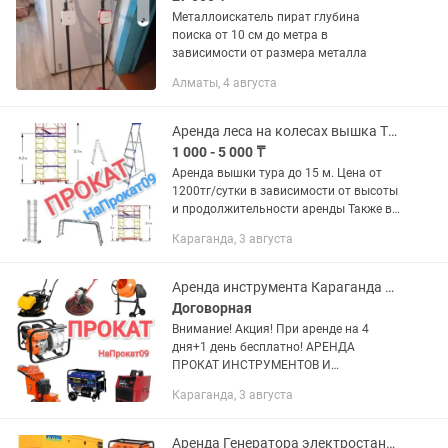
Металлоискатель пират глубина
поиска от 10 см до метра в
зависимости от размера металла
Алматы, 4 августа
Аренда леса на колесах вышка Тура прокат леса строительные прокат лестницы
1 000 - 5 000 ₸
Аренда вышки тура до 15 м. Цена от
1200тг/сутки в зависимости от высоты
и продолжительности аренды Также в
наличии лестницы, стремянки и другие
Караганда, 3 августа
строительные инструменты и
оборудование Внимание!...
Аренда инструмента Караганда прокат Леса на колесах Вышка лестница
Договорная
Внимание! Акция! При аренде на 4
дня+1 день бесплатно! АРЕНДА
ПРОКАТ ИНСТРУМЕНТОВ И
ОБОРУДОВАНИЯ в КАРАГАНДЕ
Караганда, 3 августа
Алмазное бурение станок
Безвоздушный краскопульт oxyprop
аппарат Бензопила...
Аренда Генератора электростанция ДГУ прокат мотобур землебур Караганда