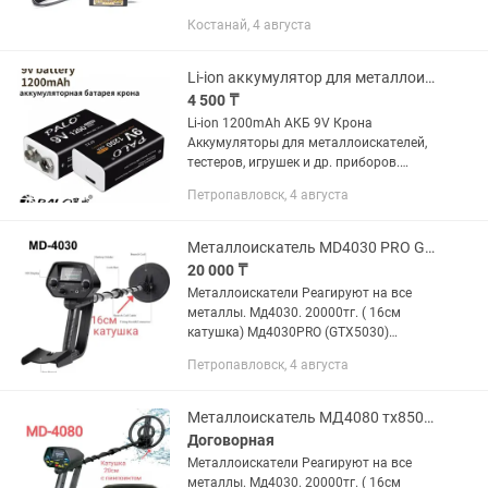
состоянии, работает отлично. 3 вида
Костанай, 4 августа
катушек (маленькая,
средняя,огромная). Весь комплект в 2...
Li-ion аккумулятор для металлоискателя li-ion АКБ Крона 9v 6F22 батарейки
4 500 ₸
Li-ion 1200mAh АКБ 9V Крона
Аккумуляторы для металлоискателей,
тестеров, игрушек и др. приборов.
Быстрый заряд microUSB 5V 1А около
Петропавловск, 4 августа
1,5часа. Встроенный преобразователь
повышает напряжение до...
Металлоискатель MD4030 PRO GTX5030 MD940 MD4 TX850 поисковый магнит
20 000 ₸
Металлоискатели Реагируют на все
металлы. Мд4030. 20000тг. ( 16см
катушка) Мд4030PRO (GTX5030)
25000тг. (20см двойная катушка и
Петропавловск, 4 августа
удобный подлокотник) Мд4080.
35000тг (20см двойная катушка с...
Металлоискатель МД4080 тх850 GTX 5030 мд940 мд4030 про поисковый магнит
Договорная
Металлоискатели Реагируют на все
металлы. Мд4030. 20000тг. ( 16см