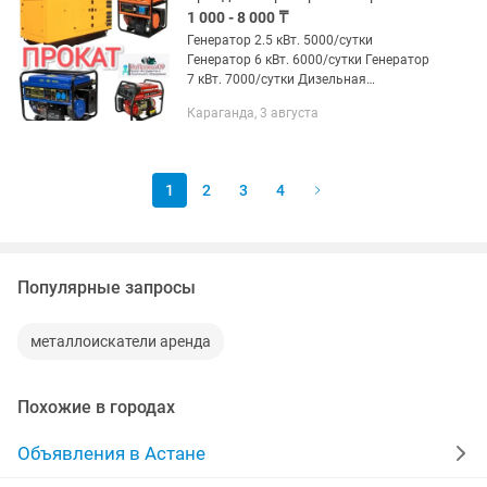
1 000 - 8 000 ₸
Генератор 2.5 кВт. 5000/сутки
Генератор 6 кВт. 6000/сутки Генератор
7 кВт. 7000/сутки Дизельная
генераторная станция ДГУ 30 kva цена
Караганда, 3 августа
договорная Внимание! Акция! При
аренде на 4 дня+1 день...
1
2
3
4
Популярные запросы
металлоискатели аренда
Похожие в городах
Объявления в Астане