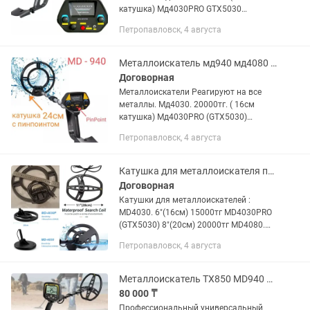
катушка) Мд4030PRO GTX5030
25000тг. (20см двойная катушка и
Петропавловск, 4 августа
удобный подлокотник) Мд4080 35000тг
(20см двойная катушка с...
Металлоискатель мд940 мд4080 мд4030 про TX850 поисковый магнит миноискатель
Договорная
Металлоискатели Реагируют на все
металлы. Мд4030. 20000тг. ( 16см
катушка) Мд4030PRO (GTX5030)
25000тг. (20см двойная катушка и
Петропавловск, 4 августа
удобный подлокотник) Мд4080.
35000тг (20см двойная катушка с...
Катушка для металлоискателя поисковый магнит металлоискатель миноискатель
Договорная
Катушки для металлоискателей :
MD4030. 6"(16см) 15000тг MD4030PRO
(GTX5030) 8"(20см) 20000тг MD4080.
8"20см с пинпоинтом 22000тг MD940.
Петропавловск, 4 августа
10" 24см с пинпоинтом 24000тг TX850
11" 30см с пинпоинтом...
Металлоискатель TX850 MD940 MD4080 MD4030 про GTX5030 поисковый магнит
80 000 ₸
Профессиональный универсальный