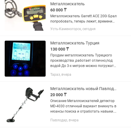
Металлоискатель
60 000 ₸
Металлоискатель Garrett ACE 200i Брал
попробовать, теперь лежит, времени
на него нет по этому продам. Могу
Усть-Каменогорск, сегодня
отправить!
Металлоискатель Турция
130 000 ₸
Продам металлоискатель Турецкого
производства ,работает отлично,под
водой До 3-х метров можно погружать
.Предлагайте варианты обмена
Тараз, вчера
,желательно на компрессор .
Металлоискатель новый Павлодар
20 000 ₸
Описание Металлоискателей детектор
MD-4030 отличный вариант вникнуть в
нюансы поиска и отработать навыки.
Управлять им просто, а функций для
Павлодар, вчера
простого металлоискателя больше,
чем достаточно. Тип —...