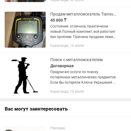
Караганда, 30 июля
Продам металлоискатель Tianxun TX-850
45 000 ₸
Состояние: отличное, практически
новый.Полный комплект, всё работает
без проблем. Причина продажи лежит
без дела В комплекте наушники Могу
Караганда, 16 июля
привезти сам Пишите и звоните на
Реальному покупателю торг
Поиск с металлоискателем
Договорная
Предлагаю услуги по поиску
потерянных металлических предметов
Если Вы потеряли Ключи Украшения из
драгоценных металлов Серьги Кольца
Караганда, 10 июля
Цепочки и тд
Вас могут заинтересовать
Реклама