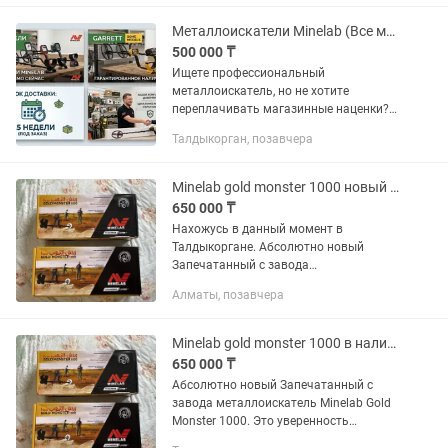
комплекте наушники и защита ....
Металлоискатели Minelab (Все модели) и Garrett под заказ. Гарантия)
500 000 ₸
Ищете профессиональный
металлоискатель, но не хотите
переплачивать магазинные наценки?
Привезу для вас любую модель
Талдыкорган, позавчера
Minelab и популярные модели Garrett
напрямую, без лишних посредников.
Цена...
Minelab gold monster 1000 новый в наличии
650 000 ₸
Нахожусь в данный момент в
Талдыкоргане. Абсолютно новый
Запечатанный с завода
металлоискатель Minelab Gold Monster
Алматы, позавчера
1000. Это уверенность качества,
оригинальности и полной
комплектности. Гарантия от...
Minelab gold monster 1000 в наличии новый
650 000 ₸
Абсолютно новый Запечатанный с
завода металлоискатель Minelab Gold
Monster 1000. Это уверенность
качества, оригинальности и полной