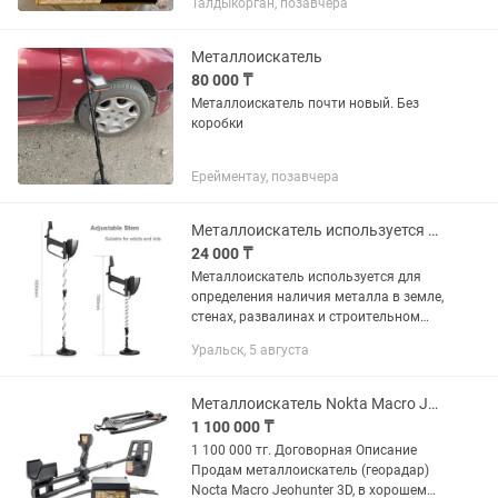
Талдыкорган, позавчера
комплектности. Гарантия от
производителя Minelab 2 года.
Отличный...
Металлоискатель
80 000 ₸
Металлоискатель почти новый. Без
коробки
Ерейментау, позавчера
Металлоискатель используется для определения наличия металла в земле, стена
24 000 ₸
Металлоискатель используется для
определения наличия металла в земле,
стенах, развалинах и строительном
мусоре на глубине до 40 см. Способен
Уральск, 5 августа
определять металл различного
химического состава и массы....
Металлоискатель Nokta Macro Jeohunter 3D
1 100 000 ₸
1 100 000 тг. Договорная Описание
Продам металлоискатель (георадар)
Nocta Macro Jeohunter 3D, в хорошем