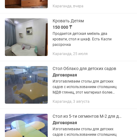
матрасами (чистый, без пятен),
Караганда, вчера
письменный стол, шкаф, комод (не из
набора отличается цветом),При...
Кровать Детям
150 000 ₸
Продается детская мебель два
кровати, стол и шкаф. Есть Каспи
рассрочка
Караганда, 25 июля
Стол Облако для детских садов
Договорная
Изготавливаем столы для детских
садов с использованием столешниц
МДФ глянец, этот материал более
влагостойкий по сравнению с ЛДСП.
Караганда, 3 августа
Размер данного стола
1000х900х520мм Скидка зависит от
объема...
Стол из 5-ти сегментов М-2 для детских садов
Договорная
Изготавливаем столы для детских
садов с использованием столешниц