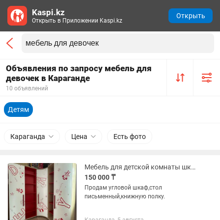
Kaspi.kz
Открыть
Открыть в Приложении Kaspi.kz
Объявления по запросу мебель для
девочек в Караганде
10 объявлений
Детям
Караганда
Цена
Есть фото
Мебель для детской комнаты шкаф,стол,полка
150 000 ₸
Продам угловой шкаф,стол
письменный,книжную полку.