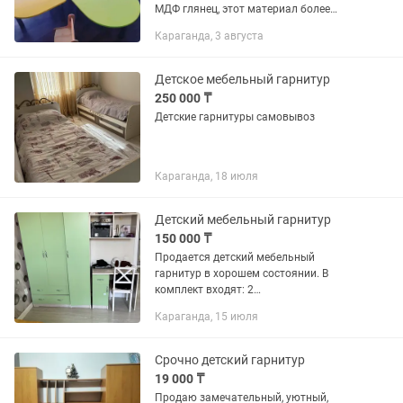
МДФ глянец, этот материал более
влагостойкий по сравнению с ЛДСП.
Караганда, 3 августа
Размер данного стола
1800х1800х520мм Скидка зависит от
объема...
Детское мебельный гарнитур
250 000 ₸
Детские гарнитуры самовывоз
Караганда, 18 июля
Детский мебельный гарнитур
150 000 ₸
Продается детский мебельный
гарнитур в хорошем состоянии. В
комплект входят: 2
кровати,шкаф,компьютерный стол
Караганда, 15 июля
Срочно детский гарнитур
19 000 ₸
Продаю замечательный, уютный,