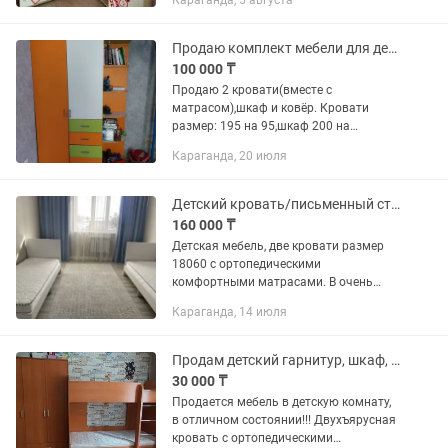
Караганда, 5 августа
Продаю комплект мебели для детской комнаты
100 000 ₸
Продаю 2 кровати(вместе с
матрасом),шкаф и ковёр. Кровати
размер: 195 на 95,шкаф 200 на
150,ковёр 200 на150 см. Все в
Караганда, 20 июля
отличном состоянии. Готовое решение
для детской комнаты, не важно для
девочки или...
Детский кровать/письменный стол/ детская мебель/ детская/
160 000 ₸
Детская мебель, две кровати размер
18060 с ортопедическими
комфортными матрасами. В очень
хорошем состоянии. Шторы с тюлем в
Караганда, 14 июля
подарок
Продам детский гарнитур, шкаф, кровать, стол, комод
30 000 ₸
Продается мебель в детскую комнату,
в отличном состоянии!!! Двухъярусная
кровать с ортопедическими