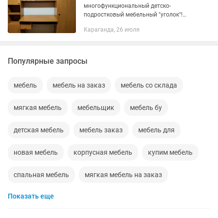
многофункциональный детско-
подростковый мебельный "уголок"!
Плюс отличная палка (Польша).
Караганда, 26 июля
Мебельный комплект
многофункционален и удобен! И всё в
отличном состоянии: -...
Популярные запросы
мебель
мебель на заказ
мебель со склада
мягкая мебель
мебельщик
мебель бу
детская мебель
мебель заказ
мебель для
новая мебель
корпусная мебель
купим мебель
спальная мебель
мягкая мебель на заказ
Показать еще
корпусная мебель на заказ
мебельный цех