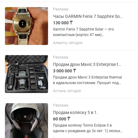
Реклама
Часы GARMIN Fenix 7 Sapphire Solar
130 000 ₸
Garmin Fenix 7 Sapphire Solar — это
компактные (корпус 47 мм)
мультиспортивные GPS-часы с
Алматы, сегодня
прочным дизайном, зарядкой от
солнечной батареи (Power Glass или
Power Sapphire) для продления
Реклама
времени...
Продам дрон Mavic 3 Enterprise thermal в идеальном состоянии.
3 000 000 ₸
Продам дрон Mavic 3 Enterprise thermal
в идеальном состоянии. Прошит под
частоту 5,8. Налет не большой.
Астана, сегодня
Приобретал в Казахстане в
официальном магазине.
Дополнительно имеется 6 батареек....
Реклама
Продам коляску 3 в 1.
60 000 ₸
Продам коляску Tomix Eclipse 3 в
одном с рождения до 3х лет: 1) люлька;
2) автолюлька от 0 до 9 мес; 3)