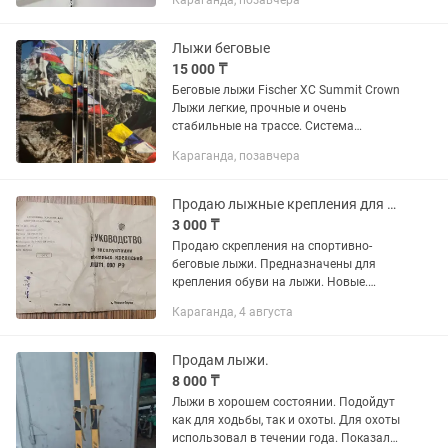
Караганда, позавчера
адекватная по сравнению как они
стоят в магазине, зачем...
Лыжи беговые
15 000 ₸
Беговые лыжи Fischer XC Summit Crown
Лыжи легкие, прочные и очень
стабильные на трассе. Система
насечек Crown обеспечивает уверенное
Караганда, позавчера
сцепление при подъемах и плавный
ход без необходимости мазей...
Продаю лыжные крепления для спортивно-беговых лыж, новые
3 000 ₸
Продаю скрепления на спортивно-
беговые лыжи. Предназначены для
крепления обуви на лыжи. Новые.
Советского производства. Инструкция
Караганда, 4 августа
прилагается. Цена за комплект - 3000
тг. Торг уместен.
Продам лыжи.
8 000 ₸
Лыжи в хорошем состоянии. Подойдут
как для ходьбы, так и охоты. Для охоты
использовал в течении года. Показали