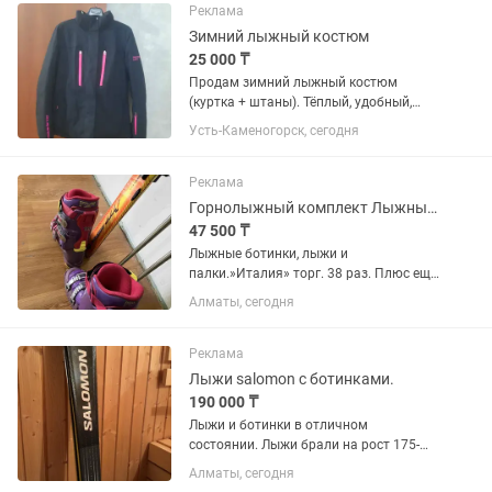
Реклама
Зимний лыжный костюм
25 000 ₸
Продам зимний лыжный костюм
(куртка + штаны). Тёплый, удобный,
непродуваемый. Капюшон съёмный.
Усть-Каменогорск, сегодня
Есть несколько карманов на молниях.
Отлично подойдёт для зимы, прогулок,
активного отдыха, лыж или...
Реклама
Горнолыжный комплект Лыжные ботинки, лыжи и палки
47 500 ₸
Лыжные ботинки, лыжи и
палки.»Италия» торг. 38 раз. Плюс ещё
одна пара ботинок
Алматы, сегодня
Реклама
Лыжи salomon с ботинками.
190 000 ₸
Лыжи и ботинки в отличном
состоянии. Лыжи брали на рост 175-
180 см Размер ботинок 40
Алматы, сегодня