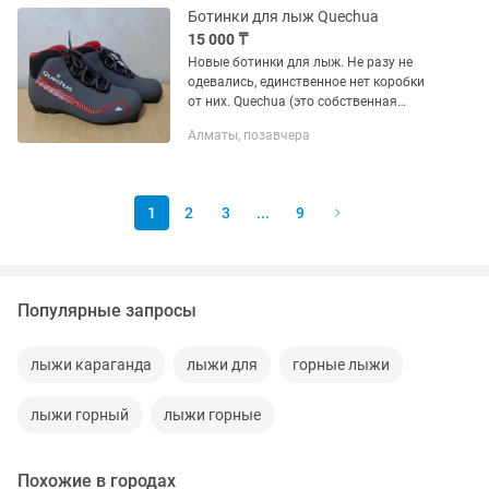
Ботинки для лыж Quechua
15 000 ₸
Новые ботинки для лыж. Не разу не
одевались, единственное нет коробки
от них. Quechua (это собственная
спортивная марка сети Decathlon) для
Алматы, позавчера
беговых лыж (классический стиль),
модель Classic 50
1
2
3
...
9
Популярные запросы
лыжи караганда
лыжи для
горные лыжи
лыжи горный
лыжи горные
Похожие в городах