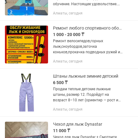
обучение. Настоящее удовольствие.
Горы — это пространство ясности,
Алматы, сегодня
силы и баланса. Катание — это не
скорость ради...
Ремонт любого спортивного оборудования. Велосипеды,горные лыжи,сноуборды,са
1 000 - 20 000 ₸
Ремонт велосипедов,горных
лыж,сноубордов,заточка
коньков,прокачка подводных ружей и
прочей спортивной техники.Электро
Алматы, сегодня
транспорт.Прокат.
Штаны лыжные зимние детский
6 500 ₸
Продам теплые детские лыжные
штаны, размер 12. Подойдут на
возраст 8–10 лет (ориентир — рост и
обхват бедер). Длина брюк 85 см,
Алматы, сегодня
длина регулируется лямками на
резинке. Водонепроницаемая ткань —...
Чехол для лыж Dynastar
11 000 ₸
Чехол для лыж Dynastar + Смотрите