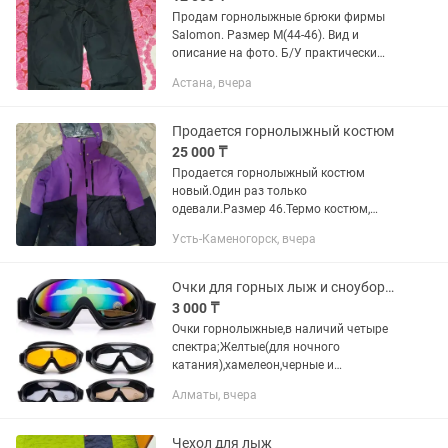
Продам горнолыжные брюки фирмы
Salomon. Размер М(44-46). Вид и
описание на фото. Б/У практически
новые. Цена 12000т.
Астана, вчера
Продается горнолыжный костюм
25 000 ₸
Продается горнолыжный костюм
новый.Один раз только
одевали.Размер 46.Термо костюм,
теплый.Состояние новое звоните
Усть-Каменогорск, вчера
Очки для горных лыж и сноуборда четыре спектра
3 000 ₸
Очки горнолыжные,в наличий четыре
спектра;Желтые(для ночного
катания),хамелеон,черные и
белые(прозрачные)Очки очень
Алматы, вчера
удобные(цена качества)Используются
при езде на мотоцикле,мопеде,при
работе...
Чехол для лыж