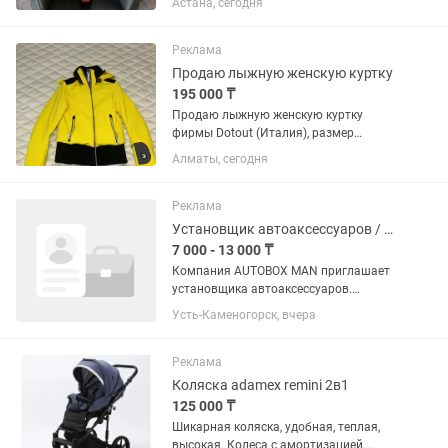
Астана, сегодня
прогулочный блок. Состояние коляски
идеальное. Очень прочная, ничего не
скрипит. Зимой отлично...
Реклама
Продаю лыжную женскую куртку
195 000 ₸
Продаю лыжную женскую куртку
фирмы Dotout (Италия), размер
xs.Отличная куртка для лыжниц,
Алматы, сегодня
которые ценят эффективность и
элегантность. Состояние-идеальное.
После химчистки.
Реклама
Установщик автоаксессуаров / Кладовщик
7 000 - 13 000 ₸
Компания AUTOBOX MAN приглашает
установщика автоаксессуаров.
Обязанности: Установка автобоксов,
Усть-Каменогорск, вчера
поперечин, креплений для велосипедов
и лыж. Замена дворников и
автомобильных ламп. Подготовка и...
Реклама
Коляска adamex remini 2в1
125 000 ₸
Шикарная коляска, удобная, теплая,
высокая. Колеса с амортизацией,