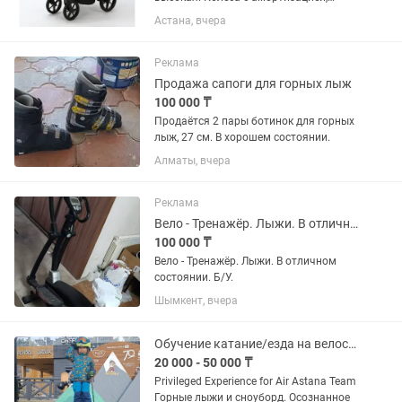
позволяют без проблем передвигаться
Астана, вчера
по кочкам и препятствиям, удобна
особенно зимой, не скользит. И
ребенка не трясет, что особенно...
Реклама
Продажа сапоги для горных лыж
100 000 ₸
Продаётся 2 пары ботинок для горных
лыж, 27 см. В хорошем состоянии.
Алматы, вчера
Реклама
Вело - Тренажёр. Лыжи. В отличном состоянии. Б/У.
100 000 ₸
Вело - Тренажёр. Лыжи. В отличном
состоянии. Б/У.
Шымкент, вчера
Обучение катание/езда на велосипеде,горные лыжи,сноуборд
20 000 - 50 000 ₸
Privileged Experience for Air Astana Team
Горные лыжи и сноуборд. Осознанное