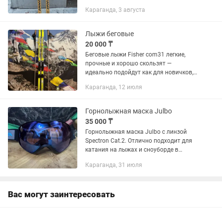
себя вполне достаточными. На узких
Караганда, 3 августа
даже легче подниматься по склонам
боком. Меньше...
Лыжи беговые
20 000 ₸
Беговые лыжи Fisher com31 легкие,
прочные и хорошо скользят —
идеально подойдут как для новичков,
так и для уверенных любителей.
Караганда, 12 июля
Состояние хорошее. Подойдут на рост
182 см
Горнолыжная маска Julbo
35 000 ₸
Горнолыжная маска Julbo с линзой
Spectron Cat.2. Отлично подходит для
катания на лыжах и сноуборде в
условиях переменной облачности.
Караганда, 31 июля
Обеспечивает широкий обзор,
надежную защиту глаз и комфортную...
Вас могут заинтересовать