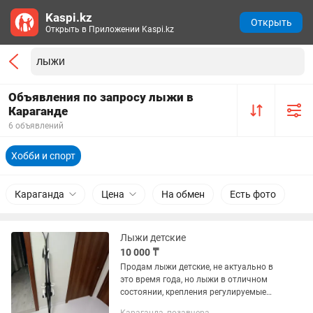
Kaspi.kz
Открыть
Открыть в Приложении Kaspi.kz
Объявления по запросу лыжи в
Караганде
6 объявлений
Хобби и спорт
Караганда
Цена
На обмен
Есть фото
Лыжи детские
10 000 ₸
Продам лыжи детские, не актуально в
это время года, но лыжи в отличном
состоянии, крепления регулируемые
под зимнюю обувь. Цена очень