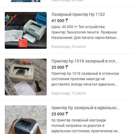
Караганда, 30 мая
печать с любым картриджем не берет
бумагу берет по несколько листов ...
Лазерный принтер Hp 1102
41 000 ₸
Цена: 40 000 тг Тип устройства:
принтер Технология печати: Лазерная
Назначение: Для печати черно-белых
документов Модель картриджа: 285А
Караганда, 24 июля
Максимальный формат: A4 Тип
расходных материалов: лазерный...
Принтер hp 1018 лазерный в отличном состоянии
25 000 ₸
Принтер hp 1018 лазерный в отличном
состоянии проблем никогда не
доставлял, всегда печатал идеально
как и сейчас, картирдж купили новый,
Караганда, 12 июля
продаем в связи с тем что он просто
стоит без дела
принтер hp лазерный в идеальном состоянии практически не печатали
25 000 ₸
hp принтер лазерный картридж
полный заправка не дорогая в
идеальном состоянии, практически не