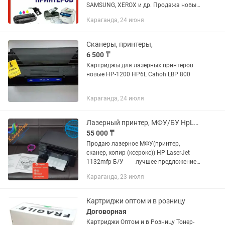
SAMSUNG, XEROX и др. Продажа новых
картриджей и комплектующих.
Караганда, 24 июня
Возможен выезд мастера для заправки
вашего картриджа или РЕМОНТА...
Сканеры, принтеры,
6 500 ₸
Картриджы для лазерных принтеров
новые HP-1200 HP6L Cahoh LBP 800
Караганда, 24 июля
Лазерный принтер, МФУ/БУ HpLJ 1132MFP.
55 000 ₸
Продаю лазерное МФУ(принтер,
сканер, копир (ксерокс)) HP LaserJet
1132mfp Б/У⠀ ⠀ лучшее предложение
в своем классе, по цене эксплуатации
Караганда, 23 июля
недорогая заправкадо 1 500тг⠀ не
чипованный (можно...
Картриджи оптом и в розницу
Договорная
Картриджи Оптом и в Розницу Тонер-