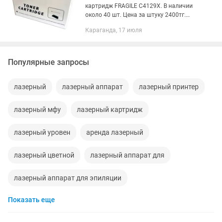
картридж FRAGILE C4129X. В наличии
около 40 шт. Цена за штуку 2400тг.
Тонер-картридж Производитель:
Караганда, 17 июля
FRAGILE Ресурс: 10000 страниц Цвет
печати: черный Подходит для...
Популярные запросы
лазерный
лазерный аппарат
лазерный принтер
лазерный мфу
лазерный картридж
лазерный уровен
аренда лазерный
лазерный цветной
лазерный аппарат для
лазерный аппарат для эпиляции
Показать еще
аппарат лазерный эпиляция
мфу лазерный