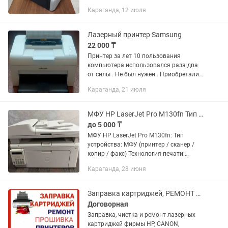
печатали работает отлично не шумит
Караганда, 12 июля
не скрипит, не вскрывался, не
ремонтировался
Лазерный принтер Samsung
22 000 ₸
Принтер за лет 10 пользования
компьютера использовался раза два
от силы . Не был нужен . Приобретали
для школы, чтобы все комплектующие
Караганда, 21 июля
были в сборке . Т.к. к сожалению я
ничего не смогу подсказать...
МФУ HP LaserJet Pro M130fn Тип устройства МФУ (принтер / сканер / копир /
до 5 000 ₸
МФУ HP LaserJet Pro M130fn: Тип
устройства: МФУ (принтер / сканер /
копир / факс) Технология печати:
лазерная Цветность: чёрно-белая
Караганда, 28 июня
(монохромная) Формат бумаги: A4
(также A5, A6, B5) Скорость...
Заправка картриджей, РЕМОНТ ПРИНТЕРОВ, Прошивка (расчиповка) принтера
Договорная
Заправка, чистка и ремонт лазерных
картриджей фирмы HP, CANON,