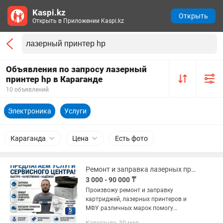
Kaspi.kz
Открыть
Открыть в Приложении Kaspi.kz
Объявления по запросу лазерный
принтер hp в Караганде
10 объявлений
Электроника
Услуги
Караганда
Цена
Есть фото
Ремонт и заправка лазерных принтеров и МФУ Samsung, Canon, Hp, Xerox и т.д.
3 000 - 90 000 ₸
Произвожу ремонт и заправку
картриджей, лазерных принтеров и
МФУ различных марок помогу
устранить проблемы: некачественная