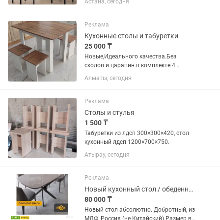
Астана, сегодня
табуретки универсальной круглой
формы украсят обеденную зону,
квартиры, дачи или даже офиса.
Реклама
Благодаря...
Кухонные столы и табуретки
25 000 ₸
Новые,Идеального качества.Без
сколов и царапин.в комплекте 4
табуретки. Звонить в любое удобное
Алматы, сегодня
для Вас время.есть .любые размеры
под заказ.При заказе комплекта
скидка 30% на изготовление прихожки
Реклама
Столы и стулья
1 500 ₸
Табуретки из лдсп 300×300×420, стол
кухонный лдсп 1200×700×750.
Атырау, сегодня
Реклама
Новый кухонный стол / обеденный стол
80 000 ₸
Новый стол абсолютно. Добротный, из
МДФ, Россия (не Китайский) Размер в