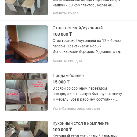
наличии 60 комплектов , более 40
видов цветов.
Алматы, вчера
Стол гостевой/кухонный
100 000 ₸
Стол гостевой/кухонный на 12 и более
персон. Практически новый.
Использовали бережно. Удлиняется до
2,5 м. Ширина 95 см. В отличном
Алматы, сегодня
состоянии.
Продам бойлер
15 000 ₸
В связи со срочным переездом
распродаю отличную бытовую технику
и мебель. Всё в рабочем состоянии,
использовали бережно. Цены
Усть-Каменогорск, сегодня
поставила максимально низкие для
быстрой продажи. Список того, что...
Кухонный стол в комплекте
100 000 ₸
Кухонный стол сатылады 6 адамдык