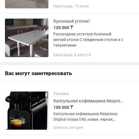
мягкой сидушкой -3000т/шт
Караганда, 13 июля
Одиночные без комплекта-
1500т,одиночные, то есть, одна
табуретка!!! В...
Кухонный уголок!
120 000 ₸
Распродажа остатков Кухонный
мягкий уголок С обеденным столом и с
табуретками
Караганда, 4 августа
Вас могут заинтересовать
Реклама
Капсульная кофемашина Nespresso Original Inissia Black
100 000 ₸
Капсульная кофемашина Nespresso
Original Inissia D40, новая, черная,
компактная даже для самых
Алматы, сегодня
компактных кухонь и рабочих столов, в
небольшие офисы и на ресепшн, для