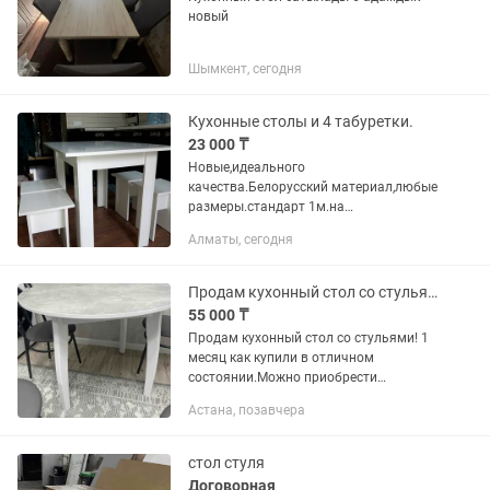
новый
Шымкент, сегодня
Кухонные столы и 4 табуретки.
23 000 ₸
Новые,идеального
качества.Белорусский материал,любые
размеры.стандарт 1м.на
70см.Возможна доставка.Звоните и
Алматы, сегодня
пишите,не пожалеете .В любое время
суток.Без минусов.
Продам кухонный стол со стульями,почти новый.Можно по отдельности
55 000 ₸
Продам кухонный стол со стульями! 1
месяц как купили в отличном
состоянии.Можно приобрести
раздельно
Астана, позавчера
стол стуля
Договорная