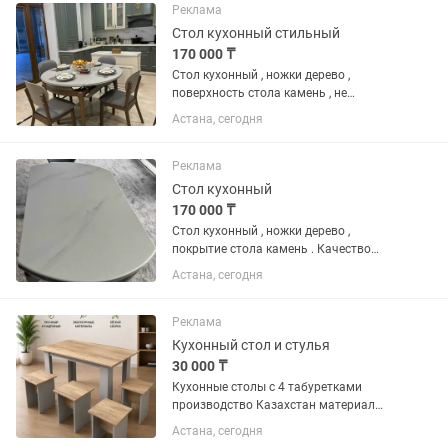
лунго, эспрессо и других видов...
Реклама
Стол кухонный стильный
170 000 ₸
Стол кухонный , ножки дерево ,
поверхность стола камень , не
царапается. Прочный материал.
Астана, сегодня
Размер 130 130 в круглом виде . В
собранном 130 80 . Качество 🔥
Поторопитесь не большое количество.
Реклама
Цена стол...
Стол кухонный
170 000 ₸
Стол кухонный , ножки дерево ,
покрытие стола камень . Качество
шикарное . Вместимость гостей 10
Астана, сегодня
человек . Стулья очень удобные ,
практичные , легко протираются . Цена
170 000 стол , стулья 28000 ....
Реклама
Кухонный стол и стулья
30 000 ₸
Кухонные столы с 4 табуретками
производство Казахстан материал
ЛДСП есть другие расцветки. По
Астана, сегодня
городу Астана доставка до подъезда