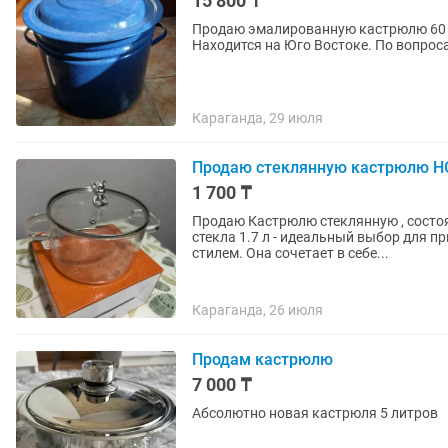
15 800 ₸
Продаю эмалированную кастрюлю 60 л
Находится на Юго Востоке. По вопроса
Караганда, 29 июля
Продаю стеклянную кастрюлю 
1 700 ₸
Продаю Кастрюлю стеклянную , состояние НОВАЯ с упак
стекла 1.7 л - идеальный выбор для 
стилем. Она сочетает в себе...
Караганда, 26 июля
Продам кастрюлю
7 000 ₸
Абсолютно новая кастрюля 5 литров