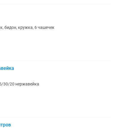
к, бидон, кружка, 6 чашечек
авейка
ля печи Мармит 55/30/20 нержавейка
итров