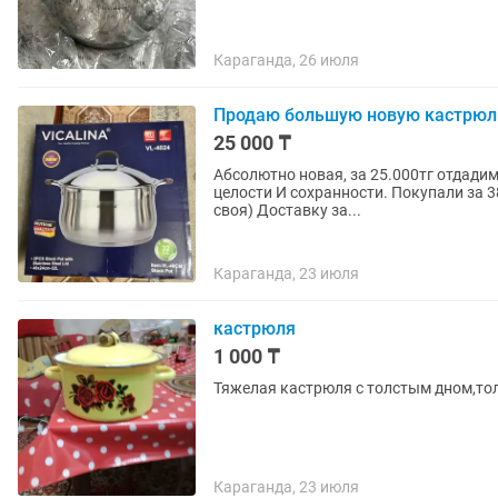
Караганда, 26 июля
Продаю большую новую кастрю
25 000 ₸
Абсолютно новая, за 25.000тг отдадим
целости И сохранности. Покупали за 3
своя) Доставку за...
Караганда, 23 июля
кастрюля
1 000 ₸
Тяжелая кастрюля с толстым дном,тол
Караганда, 23 июля