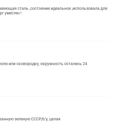
авеющая сталь ,состояние идеальное ,использовала для
рг уместен !
юлю или сковородку, окружность остались 24
анную зеленую СССР,б/у, целая