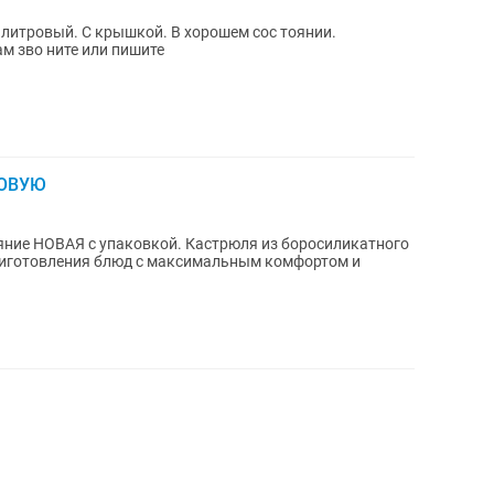
итровый. С крышкой. В хорошем сос тоянии.
м зво ните или пишите
НОВУЮ
овкой. Кастрюля из боросиликатного
приготовления блюд с максимальным комфортом и