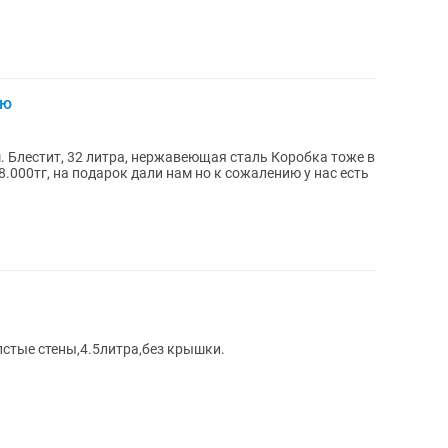
лю
. Блестит, 32 литра, нержавеющая сталь Коробка тоже в
8.000тг, на подарок дали нам но к сожалению у нас есть
стые стены,4.5литра,без крышки.