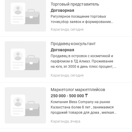
Торговый представитель
Договорная
Регулярное посещение торговых
точек,сбор заявок и формирование
заказов. Ориентирование на
Караганда, сегодня
местности, уверенное знание всего
города. Продажа декоративной и
уходовой косметики Наработанная
Продавец-консультант
клиентская...
Договорная
Продавец в островок с косметикой и
парфюмом в ТД Алмаз. Проживание
на юге, зп 3000 в день плюс процент, с
10:00 до 19:00
Караганда, сегодня
Маркетолог маркетплейсов
250 000 - 500 000 ₸
Компания Bless Company на рынке
Казахстана более 8 лет , занимаемся
продажей товаров для дома , мелкая
бытовая техника, косметики , найл
Караганда, вчера
продукции … Развиваем собственные
бренды.. Нужно будет...