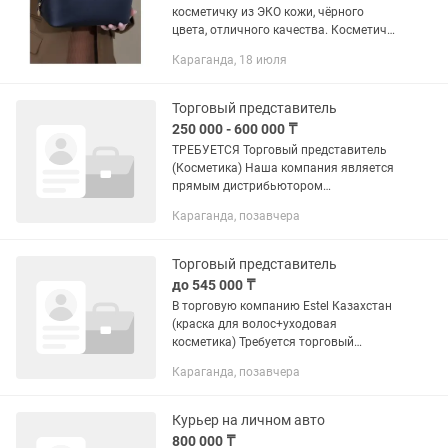
косметичку из ЭКО кожи, чёрного
цвета, отличного качества. Косметичка
очень вместительная. Отличный
Караганда, 18 июля
подарок женщинам. Находимся на
Голубых прудах.
Торговый представитель
250 000 - 600 000 ₸
ТРЕБУЕТСЯ Торговый представитель
(Косметика) Наша компания является
прямым дистрибьютором
косметических брендов. В связи с
Караганда, позавчера
развитием территории, открыта
вакансия торгового представителя.
Твои...
Торговый представитель
до 545 000 ₸
В торговую компанию Estel Казахстан
(краска для волос+уходовая
косметика) Требуется торговый
представитель кат ВС (только с
Караганда, позавчера
опытом работы) на район
Майкудук+Сортировка Условия:
График 5/2 с...
Курьер на личном авто
800 000 ₸