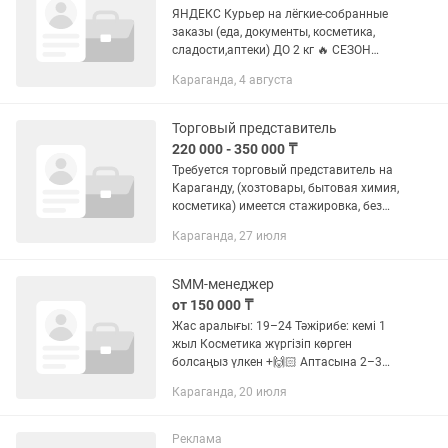
ЯНДЕКС Курьер на лёгкие-собранные
заказы (еда, документы, косметика,
сладости,аптеки) ДО 2 кг 🔥 СЕЗОН
ДОСТАВОК СРАЗУ ПОВЫШАЕТ ВАШ
Караганда, 4 августа
ДОХОД! 🔥 Ищем курьеров для
доставки лёгких собранных заказов до
2...
Торговый представитель
220 000 - 350 000 ₸
Требуется торговый представитель на
Караганду, (хозтовары, бытовая химия,
косметика) имеется стажировка, без
привязки к офису, сбор заявок, обход
Караганда, 27 июля
маршрута
SMM-менеджер
от 150 000 ₸
Жас аралығы: 19–24 Тәжірибе: кемі 1
жыл Косметика жүргізіп көрген
болсаңыз үлкен +🙌🏻 Аптасына 2–3
рет келу жеткілікті ✅ Талаптар: •
Караганда, 20 июля
Пысық, жауапкершілігі бар болу •
Креативті ойлай алу
Реклама