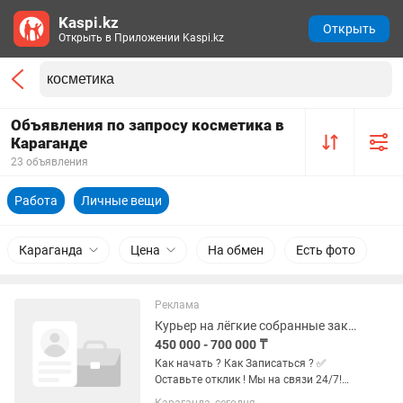
Kaspi.kz
Открыть
Открыть в Приложении Kaspi.kz
Объявления по запросу косметика в
Караганде
23 объявления
Работа
Личные вещи
Караганда
Цена
На обмен
Есть фото
Реклама
Курьер на лёгкие собранные заказы(Аптеки,документы,косметика,сладости 2 КГ)
450 000 - 700 000 ₸
Как начать ? Как Записаться ? ✅️
Оставьте отклик ! Мы на связи 24/7!
Условия и преимущества : 1️⃣Гибкий