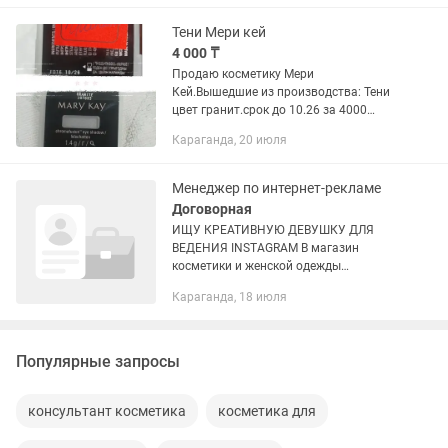
не для студентов. Знание...
Тени Мери кей
4 000 ₸
Продаю косметику Мери
Кей.Вышедшие из производства: Тени
цвет гранит.срок до 10.26 за 4000
Румяна -цвет лепестки розы-за
Караганда, 20 июля
3000тг,срок до 11.26г ,так же нету в
производстве. И бальзам для губ 4000
Менеджер по интернет-рекламе
Договорная
ИЩУ КРЕАТИВНУЮ ДЕВУШКУ ДЛЯ
ВЕДЕНИЯ INSTAGRAM В магазин
косметики и женской одежды
требуется девушка, которая любит
Караганда, 18 июля
снимать красивый контент и хочет
развивать бренд. Если ты постоянно
снимаешь...
Популярные запросы
консультант косметика
косметика для