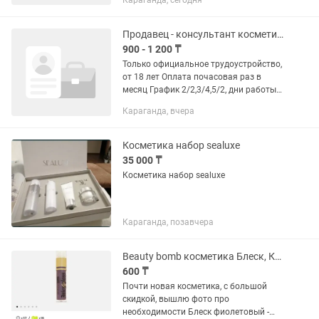
Караганда, сегодня
график. 2️⃣Ежедневные акции и бонусы.
3️⃣Еженедельная выплата/
прогрессивная шкала...
Продавец - консультант косметики
900 - 1 200 ₸
Только официальное трудоустройство,
от 18 лет Оплата почасовая раз в
месяц График 2/2,3/4,5/2, дни работы
можно настроить по договоренности с
Караганда, вчера
администратором Основные задачи
бьюти-консультанта: •...
Косметика набор sealuxe
35 000 ₸
Косметика набор sealuxe
Караганда, позавчера
Beauty bomb косметика Блеск, Консилер
600 ₸
Почти новая косметика, с большой
скидкой, вышлю фото про
необходимости Блеск фиолетовый -