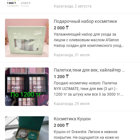
850 Блеск кремовый - 1000 Блеск
Караганда, 2 августа
голубой - 850 Консилер - 600 Маска для
губ - 1500
Подарочный набор косметики
2 000 ₸
Увлажняющий набор для ухода за
лицом с оливковым маслом A’Gensn
Набор создан для комплексного ухода
за кожей лица. Формула с оливковым
Караганда, 31 июля
маслом способствует глубокому
увлажнению, питанию и
поддержанию...
Палетки,тени для век, хайлайтер и румяна. Косметику продаю
1 200 ₸
Продаю косметику новую: Палетка
NYX ULTIMATE, тени для век (3 шт.) -
1200 тг за штуку или все 3 за 3000 тг.
Moco Allure, хайлайтер и румяна,
Караганда, 29 июля
палетка для осветления лица - 1200 тг
Moco Allure, тени...
Косметика Кушон
2 000 ₸
Кушон от Drawshe. Легкое и нежное
покрытие. Не ощущается на коже но