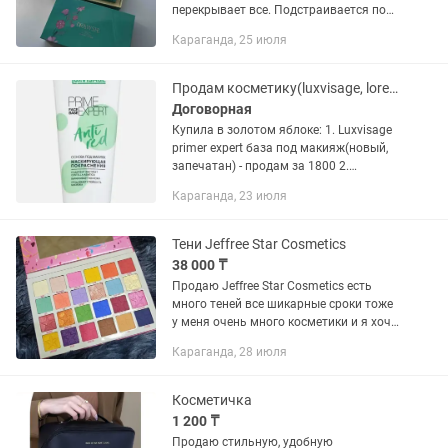
перекрывает все. Подстраивается под
тон кожи. В наборе есть запаска. Очень
Караганда, 25 июля
удобно носить с собой🫶🏼
Продам косметику(luxvisage, loreal)
Договорная
Купила в золотом яблоке: 1. Luxvisage
primer expert база под макияж(новый,
запечатан) - продам за 1800 2.
Luxvisage redness eraser праймер(один
Караганда, 23 июля
раз пользовалась, купила случайно 2) -
2500 3. L’oreal...
Тени Jeffree Star Cosmetics
38 000 ₸
Продаю Jeffree Star Cosmetics есть
много теней все шикарные сроки тоже
у меня очень много косметики и я хочу
чтобы палетки радовали каждую Цена
Караганда, 28 июля
указана за 1 шт есть торг
Косметичка
1 200 ₸
Продаю стильную, удобную