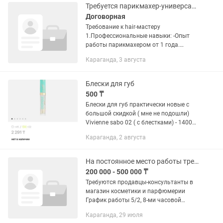
Требуется парикмахер-универсал в салон красоты!
Договорная
Требование к hair-мастеру
1.Профессиональные навыки: -Опыт
работы парикмахером от 1 года.
-Владение различными техниками
Караганда, 3 августа
стрижек (мужские, женские, детские).
-Умение выполнять укладки,
окрашивания,...
Блески для губ
500 ₸
Блески для губ практически новые с
большой скидкой ( мне не подошли)
Vivienne sabo 02 ( с блестками) - 1400
Vivienne sabo 18 ( бежево сливовый)
Караганда, 2 августа
-1400 Influence - 1500 Parisa cosmetic
(прозрачный) -...
На постоянное место работы требуется продавцы-консультанты.
200 000 - 500 000 ₸
Требуются продавцы-консультанты в
магазин косметики и парфюмерии
График работы 5/2, 8-ми часовой
рабочий день. Зарплата от 300 000
Караганда, 29 июля
тенге. Трудоустройство официальное,