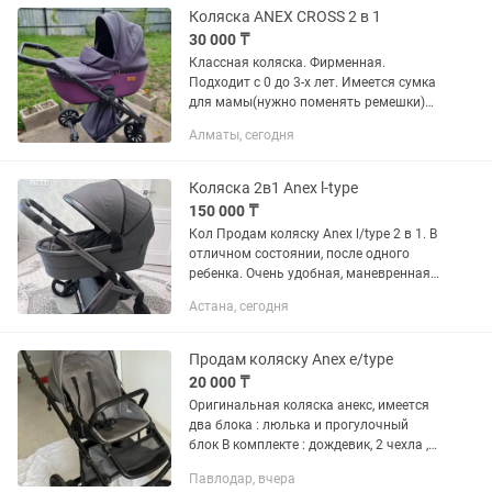
Возможно доставка по...
Коляска ANEX CROSS 2 в 1
30 000 ₸
Классная коляска. Фирменная.
Подходит с 0 до 3-х лет. Имеется сумка
для мамы(нужно поменять ремешки)
Капюшон со внутренней стороны с
Алматы, сегодня
краю немного выцвел. В остальном
коляска очень...
Коляска 2в1 Anex l-type
150 000 ₸
Кол Продам коляску Anex l/type 2 в 1. В
отличном состоянии, после одного
ребенка. Очень удобная, маневренная
и легкая в управлении. Полный
Астана, сегодня
комплект. Пользовались аккуратно.
Продам коляску Anex e/type
20 000 ₸
Оригинальная коляска анекс, имеется
два блока : люлька и прогулочный
блок В комплекте : дождевик, 2 чехла ,
сумка
Павлодар, вчера