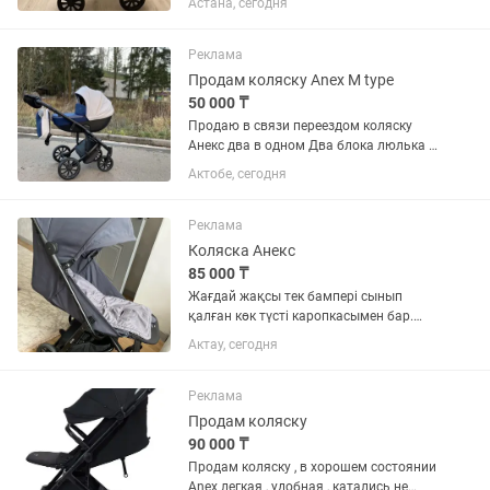
Астана, сегодня
амортизацией. Легко управляется
одной рукой, подходит как для города,
так и для прогулок зимой с нашим...
Реклама
Продам коляску Anex M type
50 000 ₸
Продаю в связи переездом коляску
Анекс два в одном Два блока люлька и
прогулочная В комплекте есть рюкзак
Актобе, сегодня
и дождевики В подарок отдам
подставку под кофе
Реклама
Коляска Анекс
85 000 ₸
Жағдай жақсы тек бампері сынып
қалған көк түсті каропкасымен бар.
180 мыңға алғанбыз кезінде.
Актау, сегодня
Реклама
Продам коляску
90 000 ₸
Продам коляску , в хорошем состоянии
Anex легкая , удобная , катались не