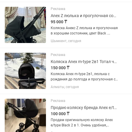
Производство Нидерланды. Идеально.
Чехол для коляски оригинал, чехол
Реклама
для...
Anex Z люлька и прогулочная собирается чемоданчик оригинал
95 000 ₸
Коляска Анекс Z люлька и прогулочная
в хорошем состоянии, цвет Black .
Подходит для мальчика и девочки.
Шымкент, сегодня
Два положения есть, полностью
лежачее и сидячее положение есть.
Удобная и собирается в...
Реклама
Коляска Anex m-type 2в1 Тотал черный цвет,люлька 0-6 мес,прогулочная от6мес
150 000 ₸
Коляска Anex m-type 2в1, люлька с
рождения до полгода и прогулочная с
6 месяцев, наклоняется до
Алматы, сегодня
175градусов- поэтому подходит даже с
3 месяцев. Цвет черный. Можете
прочитать на офиц сайте описание...
Реклама
Продаю коляску бренда Anex e/type 2в1
100 000 ₸
Продам оригинальную коляску Anex
e/type Black 2 в 1. Очень удобная,
маневренная и с отличной