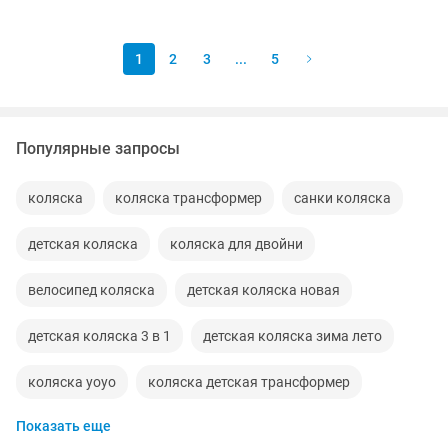
1
2
3
...
5
Популярные запросы
коляска
коляска трансформер
санки коляска
детская коляска
коляска для двойни
велосипед коляска
детская коляска новая
детская коляска 3 в 1
детская коляска зима лето
коляска yoyo
коляска детская трансформер
Показать еще
новая инвалидная коляска
коляска универсальная