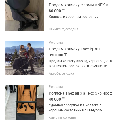
Продам коляску фирмы ANEX AIR Z есть торг
80 000 ₸
Коляска в хорошем состоянии
Шымкент, сегодня
Реклама
Продам коляску anex iq 3в1
350 000 ₸
Продам коляску anex iq, черного цвета.
В отличном состоянии, в комплекте
люлька, сиденье, багги, из 1 коляски 3
Актобе, сегодня
вида, с младенчества, очень удобная В
комплекте две пары колес: зимние и
летние,...
Реклама
Коляска anex air x анекс Эйр икс х
40 000 ₸
Удобная прогулочная коляска в
хорошем состоянии Из минусов-
стерта кожа там где ножки, из за того
Алматы, сегодня
что стирали в машинке. Складывается
хорошо, все механизмы работают.