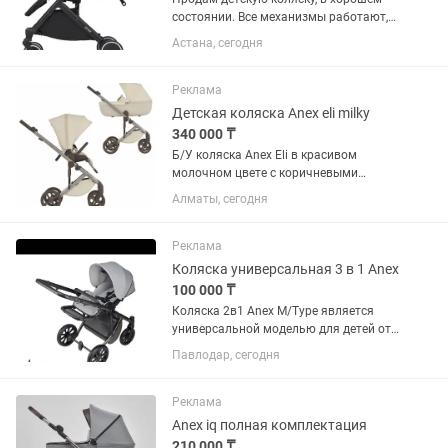
состоянии. Все механизмы работают,
колеса в хорошем состоянии. СРОЧНО
Астана, сегодня
Реклама
Детская коляска Anex eli milky
340 000 ₸
Б/У коляска Anex Eli в красивом
молочном цвете с коричневыми
колесами, редкость состояние очень
Алматы, сегодня
хорошее пользовались люлькой 1.5
мес и прогулочной 2 мес есть все
гарантии коробка покупался за...
Реклама
Коляска универсальная 3 в 1 Anex
100 000 ₸
Коляска 2в1 Anex M/Type является
универсальной моделью для детей от
рождения до 4 лет. Малышам до 6
Павлодар, сегодня
месяцев на шасси устанавливают
люльку. Детям до 4 лет устанавливают
прогулочный блок. В прогулочном...
Реклама
Anex iq полная комплектация
210 000 ₸