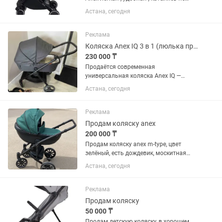
долго
Астана, сегодня
Реклама
Коляска Anex IQ 3 в 1 (люлька прогулка багги)
230 000 ₸
Продаётся современная
универсальная коляска Anex IQ —
идеальный вариант для ребёнка с
Астана, сегодня
рождения до 3–4 лет. ✨ 3 в 1: •Люлька
для новорождённого •Прогулочный
блок •Лёгкая прогулочная коляска...
Реклама
Продам коляску anex
200 000 ₸
Продам коляску anex m-type, цвет
зелёный, есть дождевик, москитная
сетка, люлька, сидушка
Астана, сегодня
Реклама
Продам коляску
50 000 ₸
Продам детскую коляску, в хорошем