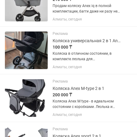
Продам коляску Anex iq в полной
комплектации, багги даже ни разу не
использовалась. Рама коляски с
Алматы, сегодня
незначительными следами
эксплуатации. Коляска очень классная
и легкая, покупали именно из-за ее...
Реклама
Коляска универсальная 2 в 1 Anex M/Type, черный, графит
100 000 ₸
Коляска в отличном состоянии, в
комплекте люлька для
новорожденного и прогулочный блок,
Алматы, сегодня
цвет смотрится очень стильно,
манёвренная, легко чистится У сумки
сломан замок Нижняя корзина в
Реклама
комплекте,...
Коляска Anex M-type 2 в 1
200 000 ₸
Коляска Anex M type - в идеальном
состоянии с коробками. Люлька и
прогулочный блок серого богатого
Алматы, сегодня
цвета
Реклама
Коляска Anex sport 2 в 1