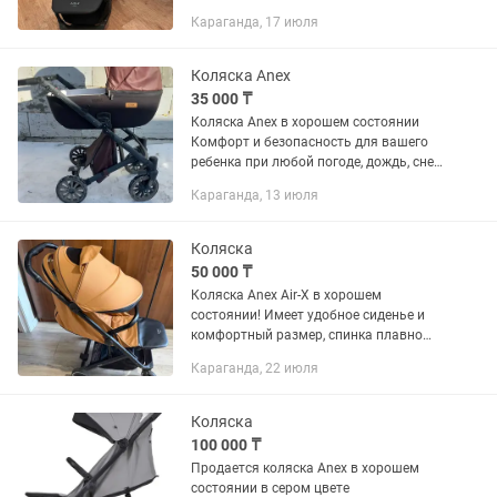
Караганда, 17 июля
Коляска Anex
35 000 ₸
Коляска Anex в хорошем состоянии
Комфорт и безопасность для вашего
ребенка при любой погоде, дождь, снег,
ветер.. не проблема. Удобная,
Караганда, 13 июля
маневренная в любую погоду.
Покупали в свое время не дешево...
Коляска
50 000 ₸
Коляска Anex Air-X в хорошем
состоянии! Имеет удобное сиденье и
комфортный размер, спинка плавно
опускается при помощи ременной
Караганда, 22 июля
системы. Капор имеет козырек и
силиконовое смотровое окно. В
задней...
Коляска
100 000 ₸
Продается коляска Anex в хорошем
состоянии в сером цвете