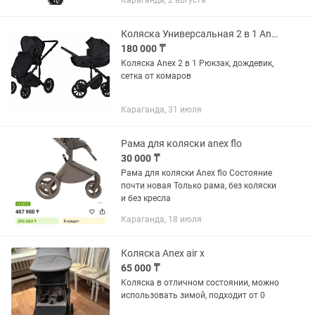
Караганда, 2 августа
блок в упаковке. Рюкзак. Невероятно
манёвренная коляска и удобная.
Станет...
Коляска Универсальная 2 в 1 Anex M/Type
180 000 ₸
Коляска Anex 2 в 1 Рюкзак, дождевик,
сетка от комаров
Караганда, 31 июля
Рама для коляски anex flo
30 000 ₸
Рама для коляски Anex flo Состояние
почти новая Только рама, без коляски
и без кресла
Караганда, 18 июля
Коляска Anex air x
65 000 ₸
Коляска в отличном состоянии, можно
использовать зимой, подходит от 0