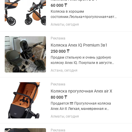
60 000 ₸
Коляска в хорошем
состоянии.Люлька+прогулочная+авто
кресло
Алматы, сегодня
Реклама
Коляска Anex IQ Premium 3в1
250 000 ₸
Продам стильную и очень удобную
коляску Anex IQ. Покупали в августе
2024 года — использовалась бережно,
Астана, сегодня
состояние отличное Есть небольшие
царапины на раме (чисто косметика,
на езду не влияет) Фото...
Реклама
Коляска прогулочная Anex air X
80 000 ₸
Продается ❗️❗️❗️ Прогулочная коляска
Anex Air-X Легкая, маневренная и
удобная коляска для города и поездок.
Алматы, сегодня
Складывается одной рукой,
компактная, мягкий ход. •
Регулируемая спинка (есть лежачее...
Реклама