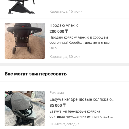
Караганда, 15 июля
Продаю Anex iq
200 000 ₸
Продаю коляску Anex iq в хорошем
состоянии! Коробка , документы все
есть
Караганда, 30 июля
Вас могут заинтересовать
Реклама
Easywalker брендовые коляска оригинал чемоданчик ручная кладь
85 000 ₸
Easywalker брендовые коляска
оригинал чемоданчик ручная кладь .
Коляска выглядит на сегодняшний
Шымкент, сегодня
день на 9 баллов из 10 баллов.