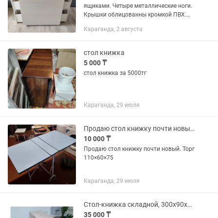
ящиками. Четыре металлические ноги.
Крышки облицованны кромкой ПВХ.
Размер в сложенном виде 40см Х
Караганда, 2 августа
90см(или 80см). Размер в
разложенном виде 1м80см Х
90см(или...
стол книжка
5 000 ₸
стол книжка за 5000тг
Караганда, 29 июля
Продаю стол книжку почти новый. срочно торг
10 000 ₸
Продаю стол книжку почти новый. Торг
110×60×75
Караганда, 29 июля
Стол-книжка складной, 300х90x78 см, ЛДСП, светло-коричневый
35 000 ₸