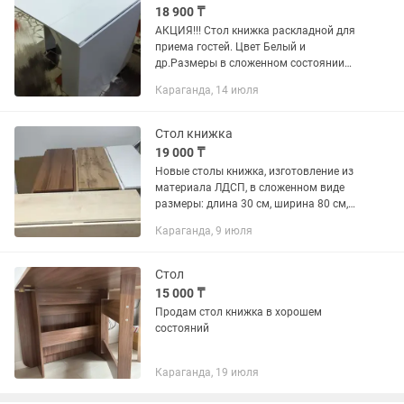
18 900 ₸
АКЦИЯ!!! Стол книжка раскладной для
приема гостей. Цвет Белый и
др.Размеры в сложенном состоянии
260х800 с высотой 750(высота
Караганда, 14 июля
стандартных столов), в разложенном
состоянии 1700х800(каждое крыло
по...
Стол книжка
19 000 ₸
Новые столы книжка, изготовление из
материала ЛДСП, в сложенном виде
размеры: длина 30 см, ширина 80 см,
высота 75 см! В разложенном
Караганда, 9 июля
состоянии длина 1 метр 70 см, ширина
80 см! с каждой стороны по 2...
Стол
15 000 ₸
Продам стол книжка в хорошем
состояний
Караганда, 19 июля