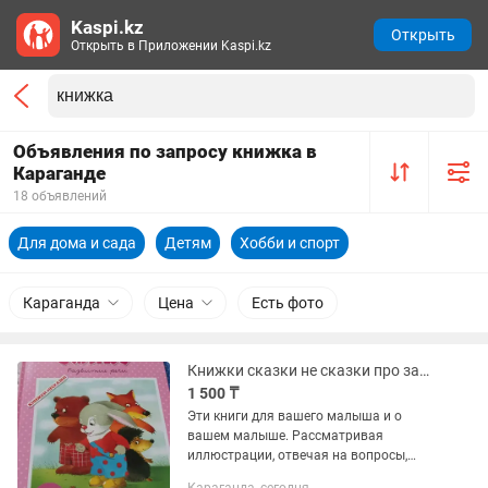
Kaspi.kz
Открыть
Открыть в Приложении Kaspi.kz
Объявления по запросу книжка в
Караганде
18 объявлений
Для дома и сада
Детям
Хобби и спорт
Караганда
Цена
Есть фото
Книжки сказки не сказки про зайку, Савушкин.
1 500 ₸
Эти книги для вашего малыша и о
вашем малыше. Рассматривая
иллюстрации, отвечая на вопросы,
ребенок будет расширять знания об