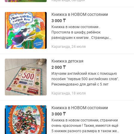
Караганда, сегодня
окружающем мире, развивать речь,
память, образное мышление,
научится...
Книжка в НОВОМ состоянии
3 000 ₸
Книжка в новом состоянии .
Простояла в шкафу, ребёнок
равнодушен к книгам . Страницы
картонные, толстые ( см. фото 3 ),
Караганда, 24 июля
иллюстрации красочные . Всего 6
страниц . Возраст 0+ Размеры книжки
18 × 18...
Книжка детская
2 000 ₸
Изучаем английский язык с помощью
пособия "первые 500 английских слов".
Рекомендовано для детей с 5 лет
Караганда, 18 июля
Книжка в НОВОМ состоянии
3 000 ₸
Книжка в новом состоянии, странички
очень красочные ! Также, имеются ещё
5 книжек разного размера в таком же