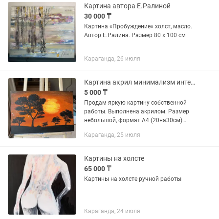
Картина автора Е.Ралиной
30 000 ₸
Картина «Пробуждение» холст, масло.
Автор Е.Ралина. Размер 80 х 100 см
Караганда, 26 июля
Картина акрил минимализм интерьер
5 000 ₸
Продам яркую картину собственной
работы. Выполнена акрилом. Размер
небольшой, формат А4 (20на30см)
Хорошо впишется в интерьер, возле
Караганда, 25 июля
рабочего стола например. Пишите,
звоните
Картины на холсте
65 000 ₸
Картины на холсте ручной работы
Караганда, 24 июля