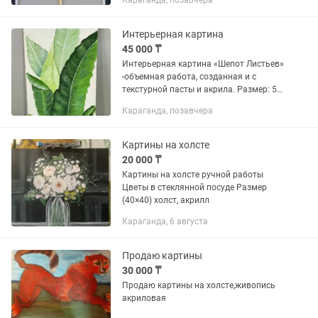
Караганда, позавчера
Интерьерная картина
45 000 ₸
Интерьерная картина «Шепот Листьев»
-объемная работа, созданная и с
текстурной пасты и акрила. Размер: 55
x 114 CМ Основа: крагис и пеноплекс
Караганда, позавчера
Продается без рамы (для размещения
потребуется...
Картины на холсте
20 000 ₸
Картины на холсте ручной работы
Цветы в стеклянной посуде Размер
(40×40) холст, акрилл
Караганда, 6 августа
Продаю картины
30 000 ₸
Продаю картины на холсте,живопись
акриловая