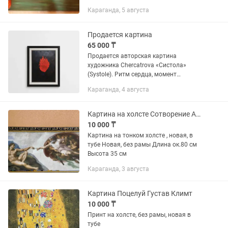
Караганда, 5 августа
Продается картина
65 000 ₸
Продается авторская картина
художника Chercatrova «Систола»
(Systole). Ритм сердца, момент
наивысшего напряжения и выброса
Караганда, 4 августа
жизни. Продается авторская
интерьерная работа, выполненная в
технике...
Картина на холсте Сотворение Адама, Микеланджело
10 000 ₸
Картина на тонком холсте , новая, в
тубе Новая, без рамы Длина ок.80 см
Высота 35 см
Караганда, 3 августа
Картина Поцелуй Густав Климт
10 000 ₸
Принт на холсте, без рамы, новая в
тубе