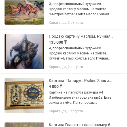
Я, профессиональный художник.
Продаю картину маслом на холсте.
"Быстрее ветра" Холст.масло Ручная
работа Размер 80х60см РУЧНАЯ
Караганда, 2 августа
РАБОТА масляными красками на
холсте. КАРТИНА с фактурными
мазками...
Продаю картину маслом. Ручная работа
135 000 ₸
Я, профессиональный художник.
Продаю картину маслом на холсте.
Култегiн-Батыр Холст.масло Ручная
работа Размер 80х80см РУЧНАЯ
Караганда, 2 августа
РАБОТА масляными красками на
холсте. КАРТИНА с фактурными
мазками...
Картина. Папирус. Рыбы. Знак зодиака. Египет
4 000 ₸
Картина на папирусе размера А4
Изображение знак зодиака рыбы Есть
рамка и тубус. По вопросам
обращайтесь по . Забрать можно будет
Караганда, 1 августа
на остановке 45 квартал.
Картина Глаз от с глаза размер 60х60 Техника выполнения маслянной краской