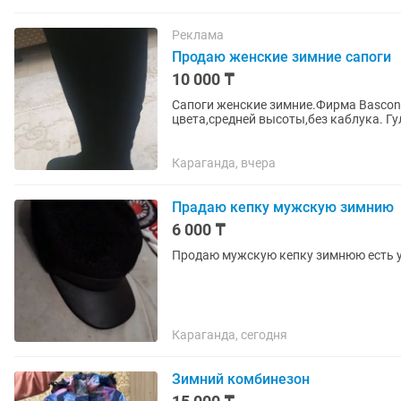
Реклама
Продаю женские зимние сапоги
10 000 ₸
Сапоги женские зимние.Фирма Basconi
цвета,средней высоты,без каблука. Г
возможно)
Караганда, вчера
Прадаю кепку мужскую зимнию
6 000 ₸
Продаю мужскую кепку зимнюю есть 
Караганда, сегодня
Зимний комбинезон