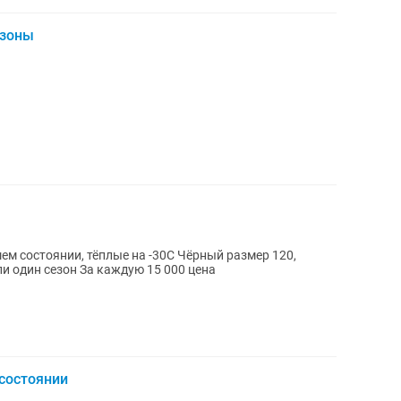
езоны
и, тёплые на -30С Чёрный размер 120,
оранжевый 110. К ним есть угги. Носили один сезон За каждую 15 000 цена
состоянии