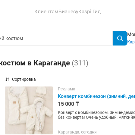
Клиентам
Бизнесу
Kaspi Гид
Мой
Кар
 костюм в Караганде
(311)
Сортировка
Реклама
Конверт комбинезон (зимний, д
15 000 ₸
Конверт с комбинезоном. Зимне-демис
без конверта! Очень удобный, мягкий!
Караганда, сегодня