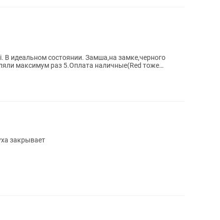
. В идеальном состоянии. Замша,на замке,черного
уляли максимум раз 5.Оплата наличные(Red тоже
уха закрывает