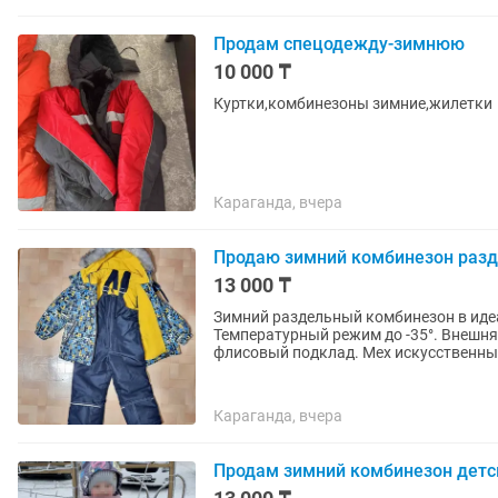
Продам спецодежду-зимнюю
10 000 ₸
Куртки,комбинезоны зимние,жилетки
Караганда, вчера
Продаю зимний комбинезон разде
13 000 ₸
Зимний раздельный комбинезон в идеа
Температурный режим до -35°. Внешняя
флисовый подклад. Мех искусственный
Караганда, вчера
Продам зимний комбинезон детс