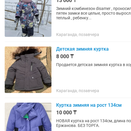
13 000 ₸
Зимний комбинезон disamer , проносили
пятен замки все целые, просто выросл
теплый , ребенку...
Караганда, позавчера
Детская зимняя куртка
8 000 ₸
Продается детская зимняя куртка в х
Караганда, позавчера
Куртка зимняя на рост 134см
10 000 ₸
НОВАЯ куртка на рост 134см, длина по
Ержанова. БЕЗ ТОРГА.