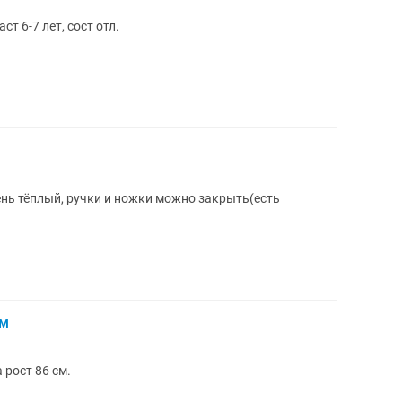
т 6-7 лет, сост отл.
нь тёплый, ручки и ножки можно закрыть(есть
см
 рост 86 см.