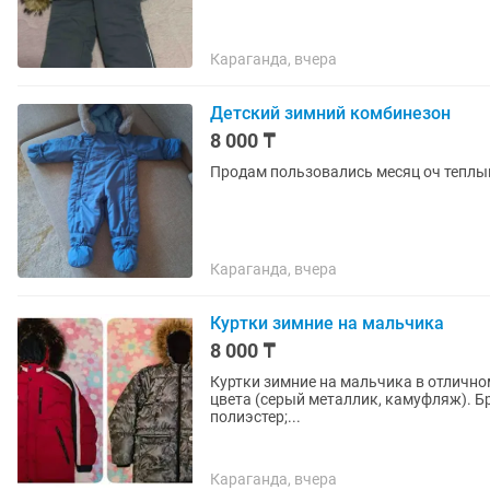
Караганда, вчера
Детский зимний комбинезон
8 000 ₸
Продам пользовались месяц оч теплый 
Караганда, вчера
Куртки зимние на мальчика
8 000 ₸
Куртки зимние на мальчика в отличном
цвета (серый металлик, камуфляж). Бре
полиэстер;...
Караганда, вчера